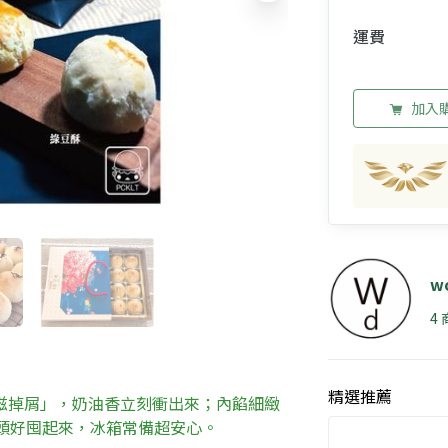
運費
加入
w
4
精選推薦
滋掉屑」，奶油香立刻衝出來；內餡細緻
頭好囤起來，冰箱常備超安心。