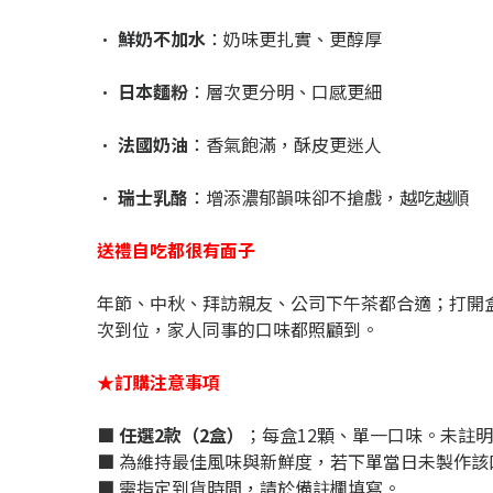
•
鮮奶不加水
：奶味更扎實、更醇厚
•
日本麵粉
：層次更分明、口感更細
•
法國奶油
：香氣飽滿，酥皮更迷人
•
瑞士乳酪
：增添濃郁韻味卻不搶戲，越吃越順
送禮自吃都很有面子
年節、中秋、拜訪親友、公司下午茶都合適；打開
次到位，家人同事的口味都照顧到。
★訂購注意事項
■
任選2款（2盒）
；每盒12顆、單一口味。未註
■ 為維持最佳風味與新鮮度，若下單當日未製作該
■ 需指定到貨時間，請於備註欄填寫。