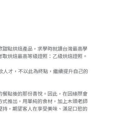
歡甜點烘焙產品，求學時就讀台灣最高學
考取烘焙最高等級證照：乙級烘焙證照。
餐飲人才，不以此為終點，繼續提升自己的
的餐點後的那份喜悅。因此，在因緣際會
方式推出，用單純的食材，加上木頭老師
堅持，期望客人在享受美味、滿足口慾的