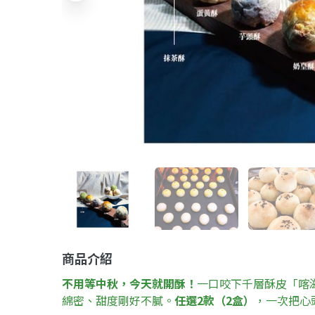
商品介紹
不用等中秋，今天就開酥！
一口咬下千層酥皮「喀
綿密、甜度剛好不膩。
任選2款（2盒）
，一次把心