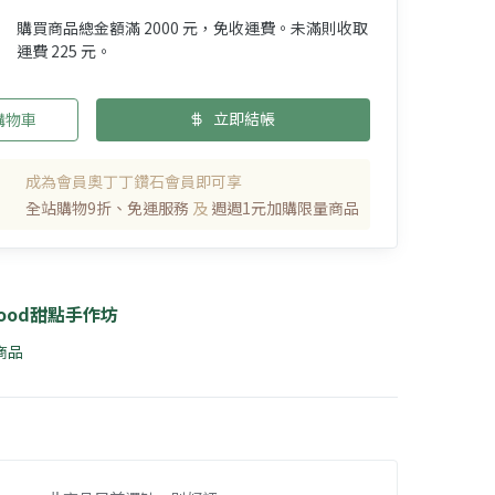
購買商品總金額滿 2000 元，免收運費。未滿則收取
運費 225 元。
立即結帳
購物車
成為會員奧丁丁鑽石會員即可享
全站購物9折、免運服務
及
週週1元加購限量商品
ood甜點手作坊
 商品