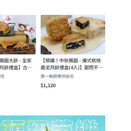
圓大餅 - 全家
【預購！中秋團圓 - 廣式核桃
月餅禮盒】古早
棗泥月餅禮盒(4入)】甜而不
一斤超澎湃・核
膩・經典回歸｜港式廣式雙棗
焙坊
普一吳師傅烘焙坊
紅豆核桃月餅（普一吳師傅）
$1,120