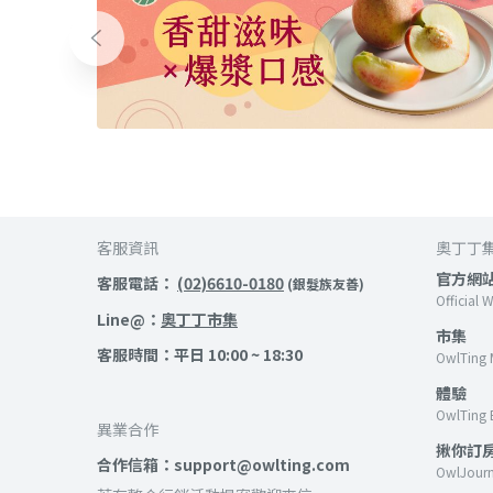
客服資訊
奧丁丁
官方網
客服電話：
(02)6610-0180
(銀髮族友善)
Official 
Line@：
奧丁丁市集
市集
客服時間：平日 10:00 ~ 18:30
OwlTing 
體驗
OwlTing 
異業合作
揪你訂
合作信箱：support@owlting.com
OwlJour