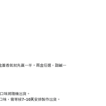
盒蓋香氣就先贏一半。兩盒任選，甜鹹一
明口味將隨機出貨。
口味，需等候
7–10天
安排製作出貨。