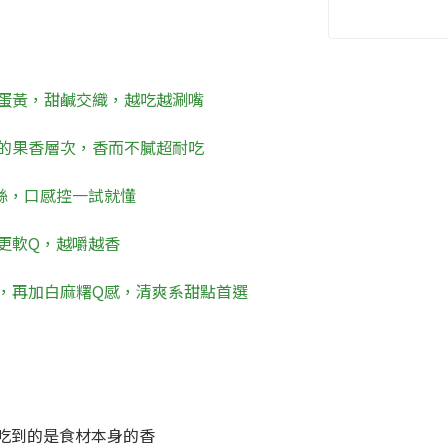
蛋黃，甜鹹交織，越吃越涮嘴
的果香層次，香而不膩超耐吃
絲，口感控一試就懂
更軟Q，越嚼越香
，再加白麻糬Q感，清爽系甜點首選
吃到的是食材本身的香