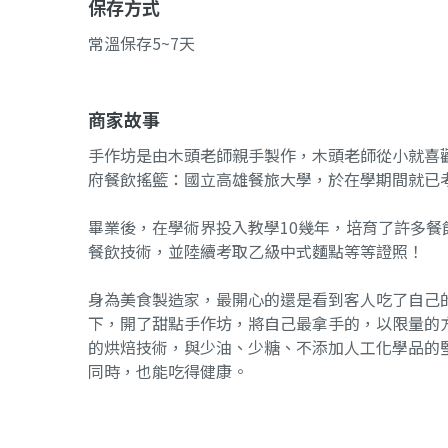
保存方式
常溫保存5~7天
商家故事
手作坊是由木頭老師親手製作，木頭老師從小就喜
府餐飲搖籃：國立高雄餐旅大學，於在學期間就已
畢業後，在學術界投入教學10幾年，培育了許多
餐飲技術，並陸續考取乙級中式麵點等等證照！
身為美食製造家，最開心的還是看到客人吃了自己
下，開了甜點手作坊，將自己最拿手的，以限量的
的烘焙技術，與少油、少糖、不添加人工化學品的
同時，也能吃得健康。