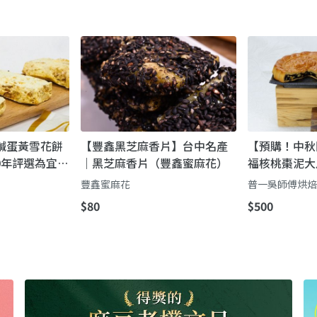
鹹蛋黃雪花餅
【豐鑫黑芝麻香片】台中名產
【預購！中秋團
20年評選為宜蘭
｜黑芝麻香片（豐鑫蜜麻花）
福核桃棗泥大
味喜餅｜足足
豐鑫蜜麻花
普一吳師傅烘
桃棗泥大滿足
$80
$500