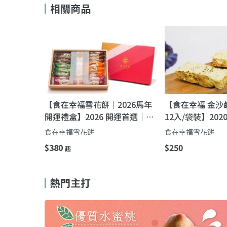
相關商品
【食在幸福雪花餅｜2026馬年
【食在幸福 金沙
開運禮盒】2026 開運首選｜一
12入/袋裝】20
盒雙享・好運加倍（1代×2代
十大好物
食在幸福雪花餅
食在幸福雪花餅
雪花餅禮盒）
$380
$250
起
熱門主打