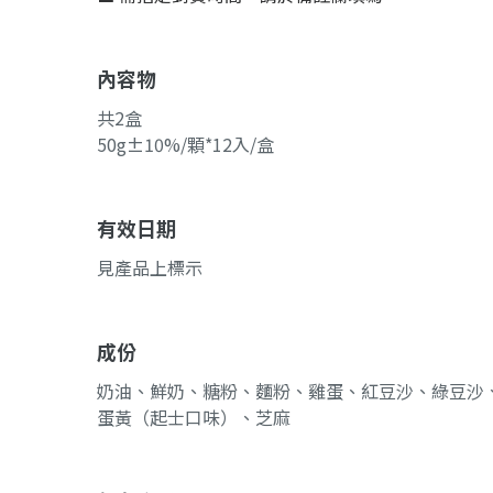
內容物
共2盒
50g±10%/顆*12入/盒
有效日期
見產品上標示
成份
奶油、鮮奶、糖粉、麵粉、雞蛋、紅豆沙、綠豆沙
蛋黃（起士口味）、芝麻