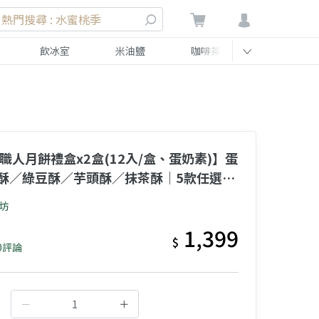
熱門搜尋 : 水蜜桃季
飲冰室
米油鹽
咖啡茶
伴手禮
職人月餅禮盒x2盒(12入/盒、蛋奶素)】蛋
酥／綠豆酥／芋頭酥／抹茶酥｜5款任選二
作坊
1,399
$
0評論