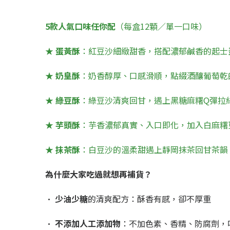
5款人氣口味任你配
（每盒12顆／單一口味）
★
蛋黃酥
：紅豆沙細緻甜香，搭配濃郁鹹香的起士
★
奶皇酥
：奶香醇厚、口感滑順，點綴酒釀葡萄乾
★
綠豆酥
：綠豆沙清爽回甘，遇上黑糖麻糬Q彈拉
★
芋頭酥
：芋香濃郁真實、入口即化，加入白麻糬
★
抹茶酥
：白豆沙的溫柔甜遇上靜岡抹茶回甘茶韻
為什麼大家吃過就想再補貨？
•
少油少糖
的清爽配方：酥香有感，卻不厚重
•
不添加人工添加物
：不加色素、香精、防腐劑，