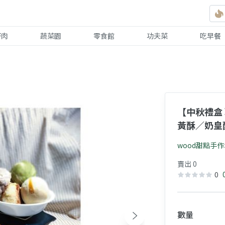
好肉
蔬菜園
零食館
功夫菜
吃早餐
【中秋禮盒 
黃酥／奶皇
盒
wood甜點手
賣出 0
0
數量