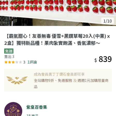
1/10
【霸氣甜心！友善無毒 優雪+黑鑽草莓20入(中果)ｘ
2盒】獨特新品種！果肉紮實飽滿、香氣濃郁～
免運
839
賣出 3
$
3
1評論
成為會員奧丁丁鑽石會員即可享
全站購物9折、免運服務
及
週週1元加購限量商
品
紫皇百香果
18 商品