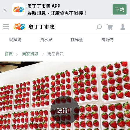
奧丁丁市集 APP
下載
最新訊息、好康優惠不漏接！
喝鮮奶
買水果
挑鮮魚
啃好肉
首頁
商家資訊
商品資訊
缺貨中