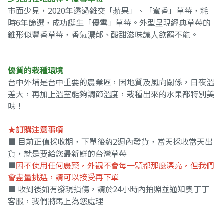
市面少見，2020年透過雜交「蘋果」、「蜜香」草莓，耗
時6年篩選，成功誕生「優雪」草莓。外型呈現經典草莓的
錐形似豐香草莓，香氣濃郁、酸甜滋味讓人欲罷不能。
優質的栽種環境
台中外埔是台中重要的農業區，因地質及風向關係，日夜溫
差大，再加上溫室能夠調節溫度，栽種出來的水果都特別美
味！
★訂購注意事項
■ 目前正值採收期，下單後約2週內發貨，當天採收當天出
貨，就是要給您最新鮮的台灣草莓
■
因不使用任何農藥，外觀不會每一顆都那麼漂亮，但我們
會盡量挑選，請可以接受再下單
■ 收到後如有發現損傷，請於24小時內拍照並通知奧丁丁
客服，我們將馬上為您處理