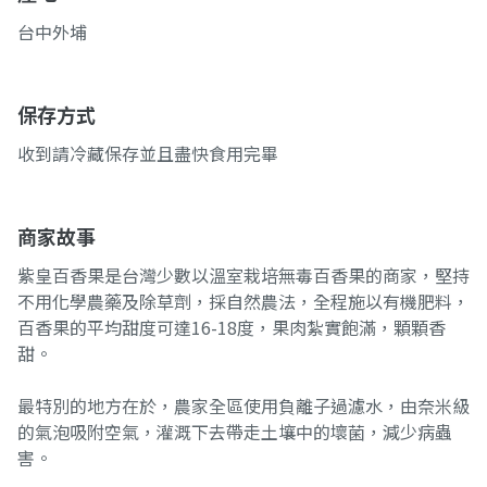
台中外埔
保存方式
收到請冷藏保存並且盡快食用完畢
商家故事
紫皇百香果是台灣少數以溫室栽培無毒百香果的商家，堅持
不用化學農藥及除草劑，採自然農法，全程施以有機肥料，
百香果的平均甜度可達16-18度，果肉紮實飽滿，顆顆香
甜。
最特別的地方在於，農家全區使用負離子過濾水，由奈米級
的氣泡吸附空氣，灌溉下去帶走土壤中的壞菌，減少病蟲
害。