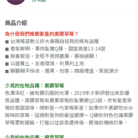
商品介紹
為什麼我們推薦紫皇的黑鑽草莓？
◼︎ 台灣莓苗教父許大哥親自培育的稀有品種
◼︎ 香氣鮮明、果肉紮實Q彈、甜度高達12-14度
◼︎ 無毒栽培，全程不使用農藥，藥檢過關！
◼︎ 以菌養土，友善環境，利果利土地
◼︎ 顆顆親手採收、選果、包裝；精緻禮盒、質感滿分
少見的在地品種：黑鑽草莓
色澤深紅，擁有鑽石般的光澤，2019年才新研發出來的優
質品種。黑鑽草莓有蘋果草莓的紮實硬Q口感，亦有蜜香草
莓的香甜滋味，絕對是一代草莓新星！如果你不喜歡吃水水
無味的草莓，這絕對是你的最佳選擇～ Q硬的特色也讓黑鑽
草莓更耐運輸，打破以往容易遭摔傷、壓傷的傳統印象。
少見的在地品種：優雪草莓