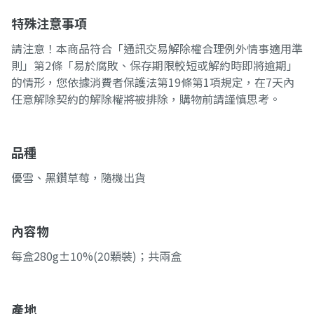
特殊注意事項
請注意！本商品符合「通訊交易解除權合理例外情事適用準
則」第2條「易於腐敗、保存期限較短或解約時即將逾期」
的情形，您依據消費者保護法第19條第1項規定，在7天內
任意解除契約的解除權將被排除，購物前請謹慎思考。
品種
優雪、黑鑽草莓，隨機出貨
內容物
每盒280g±10%(20顆裝)；共兩盒
產地