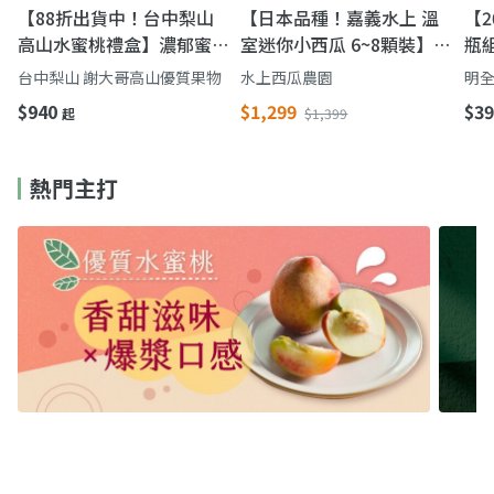
【88折出貨中！台中梨山
【日本品種！嘉義水上 溫
【2
高山水蜜桃禮盒】濃郁蜜桃
室迷你小西瓜 6~8顆裝】皮
瓶
香氣 鮮甜多汁一吃難忘
薄 果肉脆 一餐一顆剛剛好
牛
台中梨山 謝大哥高山優質果物
水上西瓜農園
明全
完
$940
$1,299
$39
起
$1,399
熱門主打