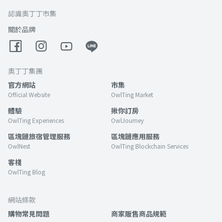
認識奧丁丁市集
關於品牌
奧丁丁集團
官方網站
市集
Official Website
OwlTing Market
體驗
揪你訂房
OwlTing Experiences
OwlJourney
區塊鏈旅宿管理服務
區塊鏈應用服務
OwlNest
OwlTing Blockchain Services
客棧
OwlTing Blog
網站條款
購物常見問題
商家販售商品規範