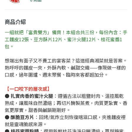
商品介紹
一組就把「富貴雙方」備齊！本組合共三份，每份內含：手
工麵皮12張、豆方酥片12片、蜜汁火腿12片、桂花蜜醬1
包。
想端出有面子又不費工的宴客菜？這道經典湘菜就是答案。
熱呼呼的麵皮一夾，外酥內軟、鹹甜交織——像現做一樣的
口感，過年圍爐、週末聚餐、臨時來客都超加分。
【一口咬下的層次感】
●
扎實肉香的蜜汁火腿
：遵循古法以粗鹽封肉、溫控風乾
熟成，讓風味自然濃縮；再切片醃製蒸煮，肉質更紮實、香
氣更厚實，甜香與鹹韻剛剛好。
●
酥脆豆方片
：回烤/氣炸立刻恢復喀滋口感，夾進麵皮裡
就是靈魂脆感來源。
●
桂花蜜醬點睛
：選用新鮮桂花洗淨日曬濃縮，再與糖蜜