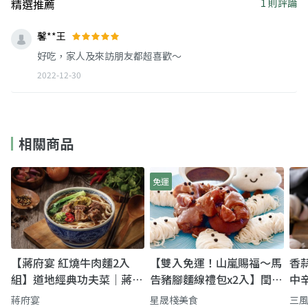
精選推薦
1 則評論
馨**王
好吃，家人及來訪朋友都超喜歡～
2022-12-30
相關商品
免運
【蔣府宴 紅燒牛肉麵2入
【雙入免運！山嵐賜福～馬
香
組】道地經典功夫菜｜蔣府
告豬腳麵線禮包x2入】閏月
中
宴 隱藏版眷村牛肉麵
孝親禮盒首選｜花蓮原民香
蔣府宴
星晟棧美食
三