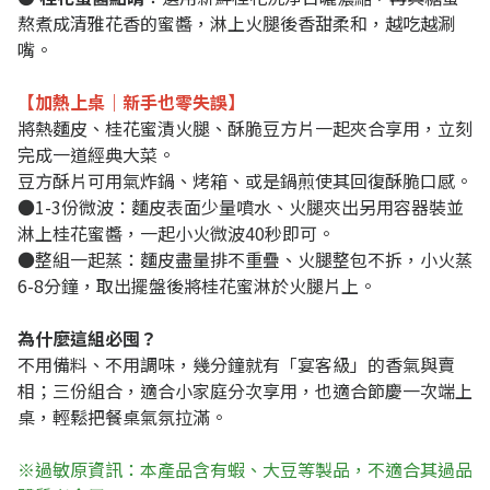
熬煮成清雅花香的蜜醬，淋上火腿後香甜柔和，越吃越涮
嘴。
【加熱上桌｜新手也零失誤】
將熱麵皮、桂花蜜漬火腿、酥脆豆方片一起夾合享用，立刻
完成一道經典大菜。
豆方酥片可用氣炸鍋、烤箱、或是鍋煎使其回復酥脆口感。
●1-3份微波：麵皮表面少量噴水、火腿夾出另用容器裝並
淋上桂花蜜醬，一起小火微波40秒即可。
●整組一起蒸：麵皮盡量排不重疊、火腿整包不拆，小火蒸
6-8分鐘，取出擺盤後將桂花蜜淋於火腿片上。
為什麼這組必囤？
不用備料、不用調味，幾分鐘就有「宴客級」的香氣與賣
相；三份組合，適合小家庭分次享用，也適合節慶一次端上
桌，輕鬆把餐桌氣氛拉滿。
※過敏原資訊：本產品含有蝦、大豆等製品，不適合其過品