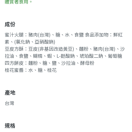
體質者食用。
成份
蜜汁火腿：豬肉(台灣)、糖、水、食鹽 食品添加物：鮮紅
素、(氯化鈉、亞硝酸鈉)
豆皮方酥：豆皮(非基因改造黃豆)、麵粉、豬肉(台灣)、沙
拉油、食鹽、糊精、蝦、L-麩酸鈉、琥珀酸二鈉、葡萄糖
四方餅皮：麵粉、糖、鹽、沙拉油、酵母粉
桂花蜜醬：水、糖、桂花
產地
台灣
規格