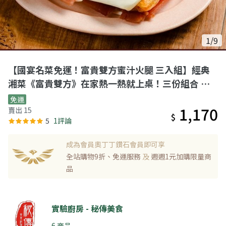
1/9
【國宴名菜免運！富貴雙方蜜汁火腿 三入組】經典
湘菜《富貴雙方》在家熱一熱就上桌！三份組合 年
節/聚餐秒變大菜
免運
1,170
賣出 15
$
5
1評論
成為會員奧丁丁鑽石會員即可享
全站購物9折、免運服務
及
週週1元加購限量商
品
實驗廚房 - 秘傳美食
6 商品