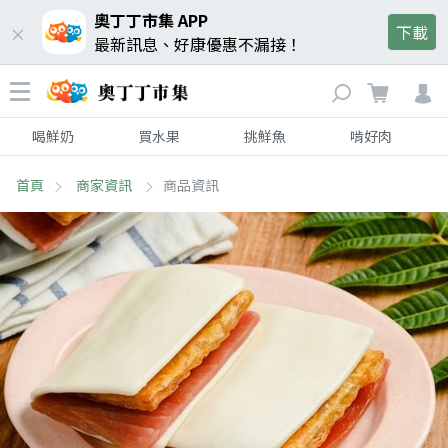
奧丁丁市集 APP
下載
最新訊息、好康優惠不漏接！
喝鮮奶
買水果
挑鮮魚
啃好肉
首頁
商家資訊
商品資訊