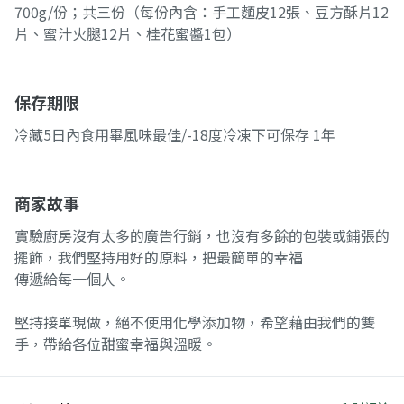
700g/份；共三份（每份內含：手工麵皮12張、豆方酥片12
片、蜜汁火腿12片、桂花蜜醬1包）
保存期限
冷藏5日內食用畢風味最佳/-18度冷凍下可保存 1年
商家故事
實驗廚房沒有太多的廣告行銷，也沒有多餘的包裝或鋪張的
擺飾，我們堅持用好的原料，把最簡單的幸福
傳遞給每一個人。
堅持接單現做，絕不使用化學添加物，希望藉由我們的雙
手，帶給各位甜蜜幸福與溫暖。