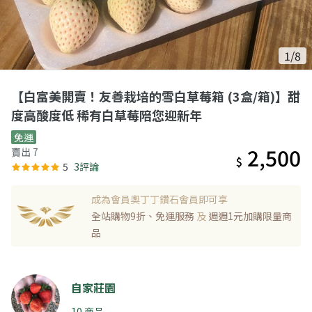
1/8
【白富美開賣！友善栽培的雪白草莓箱 (3盒/箱)】甜
度高酸度低 稀有白草莓陪您迎新年
免運
2,500
賣出 7
$
5
3評論
成為會員奧丁丁鑽石會員即可享
全站購物9折、免運服務
及
週週1元加購限量商
品
自家莊園
10 商品