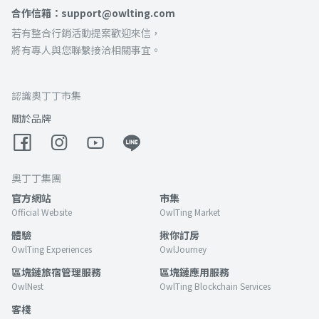
合作信箱：support@owlting.com
若有整合行銷活動提案歡迎來信，
將有專人與您聯繫接洽相關事宜。
認識奧丁丁市集
關於品牌
奧丁丁集團
官方網站
市集
Official Website
OwlTing Market
體驗
揪你訂房
OwlTing Experiences
OwlJourney
區塊鏈旅宿管理服務
區塊鏈應用服務
OwlNest
OwlTing Blockchain Services
客棧