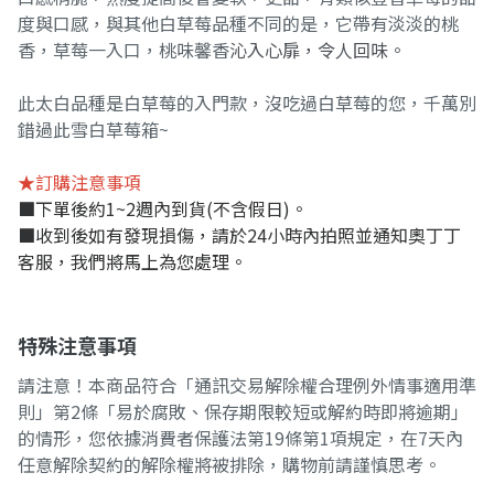
度與口感，與其他白草莓品種不同的是，它帶有淡淡的桃
香，草莓一入口，桃味馨香
沁入心扉，令人回味。
此太白品種是白草莓的入門款，沒吃過白草莓的您，千萬別
錯過此雪白草莓箱~
★訂購注意事項
■下單後約1~2週內到貨(不含假日)。
■收到後如有發現損傷，請於24小時內拍照並通知奧丁丁
客服，我們將馬上為您處理。
特殊注意事項
請注意！本商品符合「通訊交易解除權合理例外情事適用準
則」第2條「易於腐敗、保存期限較短或解約時即將逾期」
的情形，您依據消費者保護法第19條第1項規定，在7天內
任意解除契約的解除權將被排除，購物前請謹慎思考。