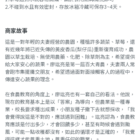
2.不碰到水且有效密封，存放冰箱冷藏可保存3~4天。
商家故事
這是一對年輕的夫妻經營的農園，種植許多蔬菜、草莓，還
有近幾年將已近失傳的黃皮香瓜(梨仔瓜)重新復育成功，農
園以草生栽培、無使用農藥、化肥、除草劑為主，希望提供
給大家安心的蔬果。廖竑亮是第一屆百大青農，夫妻兩人常
會跑市集擺攤交朋友，希望透過面對面接觸客人的過程中，
傳達安心蔬果的理念。
在食農教育的角度上，廖竑亮也有一套自己的看法。他說，
現在的教育基本上是以「答案」為導向，但農業是一種專
業，校長要求種出成果，小朋友種子撒下去就想採收，「我
會覺得說這是不對的，應該遇到困難」。竑亮認為，食農教
育應該是付出多少，才會回饋多少，甚至有時候會遇到颱
風，可能一點收穫都沒有，如此的循環才是正確的，「我覺
得這樣才能尊重土地，尊重任何的職業」。