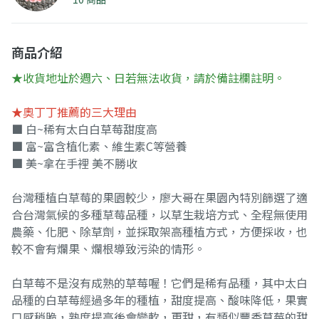
商品介紹
★收貨地址於週六、日若無法收貨，請於備註欄註明。
★奧丁丁推薦的三大理由
■ 白~稀有太白白草莓甜度高
■ 富~富含植化素、維生素C等營養
■ 美~拿在手裡 美不勝收
台灣種植白草莓的果園較少，廖大哥在果園內特別篩選了適
合台灣氣候的多種草莓品種，以草生栽培方式、全程無使用
農藥、化肥、除草劑，並採取架高種植方式，方便採收，也
較不會有爛果、爛根導致污染的情形。
白草莓不是沒有成熟的草莓喔！它們是稀有品種，其中太白
品種的白草莓經過多年的種植，甜度提高、酸味降低，果實
口感稍脆，熟度提高後會變軟，更甜，有類似豐香草莓的甜