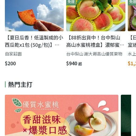
免運
免
【夏日瓜香！低溫製成的小
【88折出貨中！台中梨山
【
西瓜乾x1包 (50g/包)】果
高山水蜜桃禮盒】濃郁蜜桃
室
乾低溫烘乾 原汁原味 隨身
香氣 鮮甜多汁一吃難忘
薄
自家莊園
台中梨山 謝大哥高山優質果物
水
的小點心
$200
$940
$1,
起
熱門主打