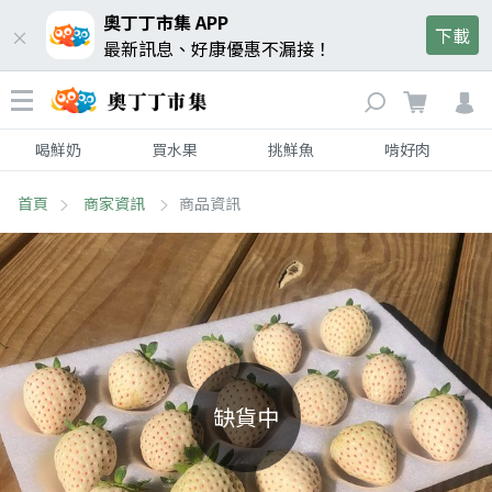
奧丁丁市集 APP
下載
最新訊息、好康優惠不漏接！
喝鮮奶
買水果
挑鮮魚
啃好肉
首頁
商家資訊
商品資訊
缺貨中