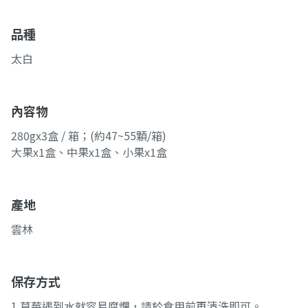
品種
太白
內容物
280gx3盒 / 箱；(約47~55顆/箱)
大果x1盒、中果x1盒、小果x1盒
產地
雲林
保存方式
1.草莓遇到水就容易腐爛，請於食用前再清洗即可。