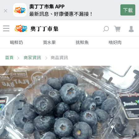
奧丁丁市集 APP
下載
最新訊息、好康優惠不漏接！
喝鮮奶
買水果
挑鮮魚
啃好肉
首頁
商家資訊
商品資訊