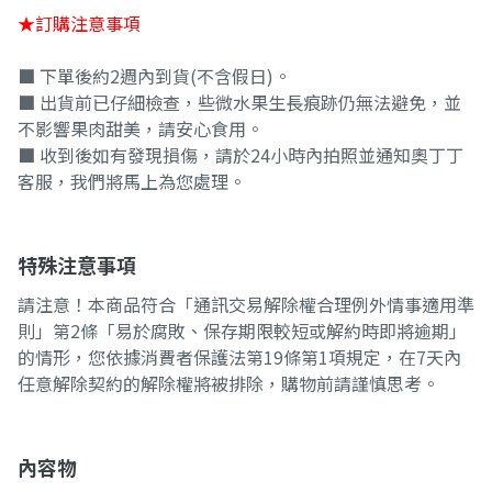
★訂購注意事項
■ 下單後約2週內到貨(不含假日)。
■ 出貨前已仔細檢查，些微水果生長痕跡仍無法避免，並
不影響果肉甜美，請安心食用。
■ 收到後如有發現損傷，請於24小時內拍照並通知奧丁丁
客服，我們將馬上為您處理。
特殊注意事項
請注意！本商品符合「通訊交易解除權合理例外情事適用準
則」第2條「易於腐敗、保存期限較短或解約時即將逾期」
的情形，您依據消費者保護法第19條第1項規定，在7天內
任意解除契約的解除權將被排除，購物前請謹慎思考。
內容物