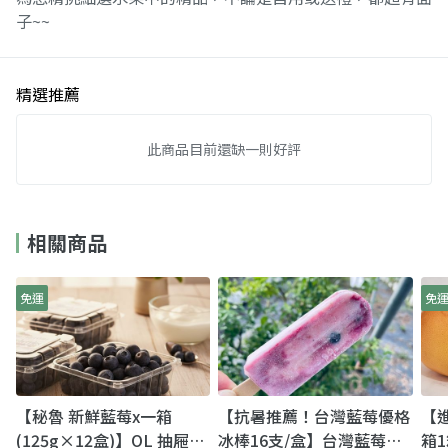
子~~
精選推薦
此商品目前還缺一則好評
相關商品
免運
免
【秘魯 新鮮藍莓x一箱
【抗暑推薦！台灣藍莓優格
【
(125g×12盒)】OL 抽屜必
冰棒16支/盒】台灣藍莓鮮
箱