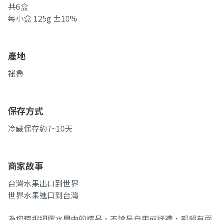
共6盒
每小盒 125g ±10%
產地
祕魯
保存方式
冷藏保存約7~10天
商家故事
台灣水果出口到世界
世界水果進口到台灣
為您精挑細選水果中的精品，不論是自用或送禮，都超有面