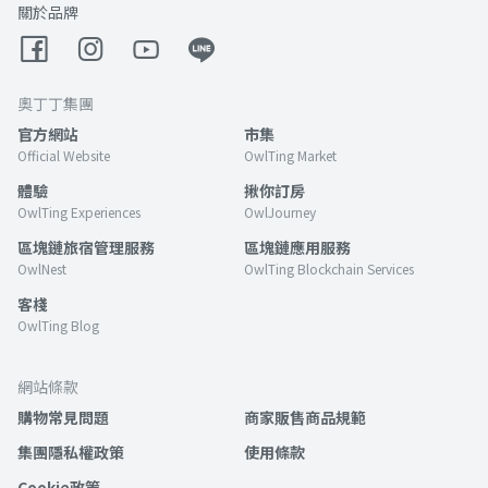
關於品牌
奧丁丁集團
官方網站
市集
Official Website
OwlTing Market
體驗
揪你訂房
OwlTing Experiences
OwlJourney
區塊鏈旅宿管理服務
區塊鏈應用服務
OwlNest
OwlTing Blockchain Services
客棧
OwlTing Blog
網站條款
購物常見問題
商家販售商品規範
集團隱私權政策
使用條款
Cookie政策