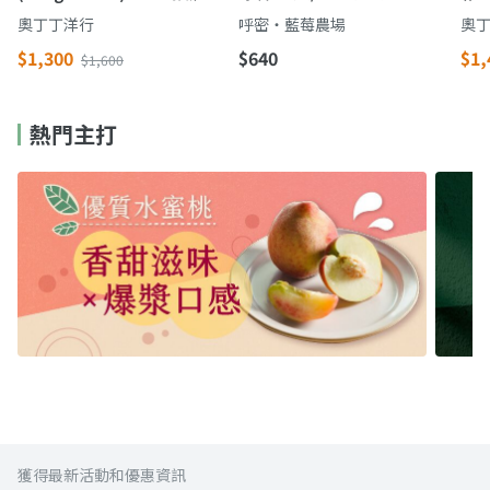
備的「藍寶石」
果X優格 吃得到完整藍莓果
滿
奧丁丁洋行
呼密・藍莓農場
奧
粒
$1,300
$640
$1,
$1,600
熱門主打
獲得最新活動和優惠資訊