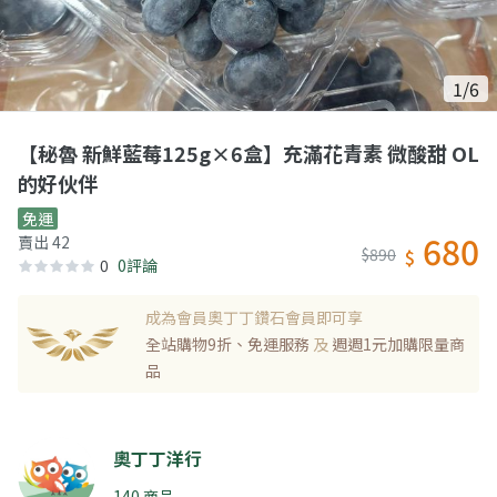
1/6
【秘魯 新鮮藍莓125g×6盒】充滿花青素 微酸甜 OL
的好伙伴
免運
680
賣出 42
$890
$
0
0評論
成為會員奧丁丁鑽石會員即可享
全站購物9折、免運服務
及
週週1元加購限量商
品
奧丁丁洋行
140 商品