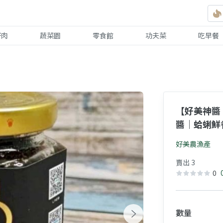
好肉
蔬菜園
零食館
功夫菜
吃早餐
【好美神醬 
醬｜蛤蜊鮮
好美農漁產
賣出 3
0
數量