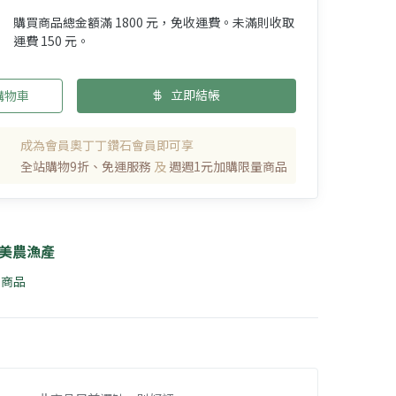
購買商品總金額滿 1800 元，免收運費。未滿則收取
運費 150 元。
立即結帳
購物車
成為會員奧丁丁鑽石會員即可享
全站購物9折、免運服務
及
週週1元加購限量商品
美農漁產
6 商品