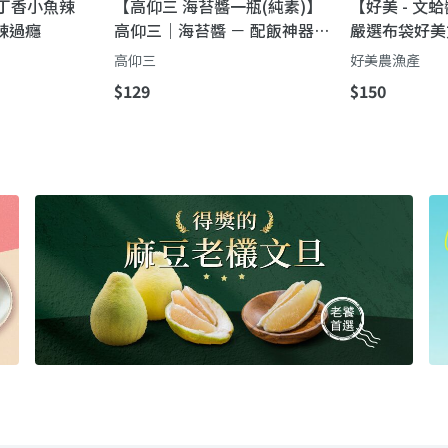
丁香小魚辣
【高仰三 海苔醬一瓶(純素)】
【好美 - 文
辣過癮
高仰三｜海苔醬 － 配飯神器・
嚴選布袋好美
一拌就開胃
回甘的職人醬
高仰三
好美農漁產
匙提味
$129
$150