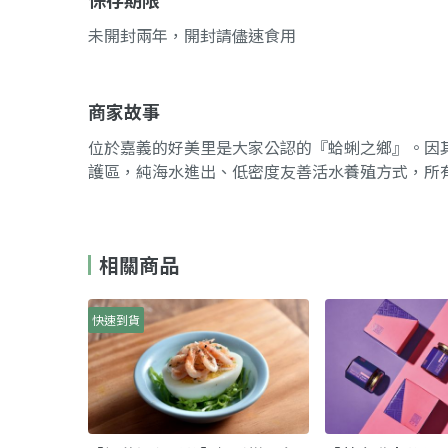
未開封兩年，開封請儘速食用
商家故事
位於嘉義的好美里是大家公認的『蛤蜊之鄉』。因
護區，純海水進出、低密度友善活水養殖方式，所
相關商品
快速到貨