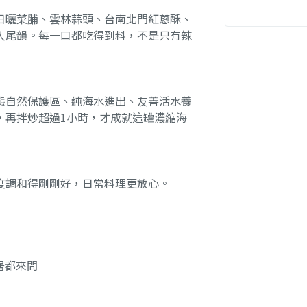
日曬菜脯、雲林蒜頭、台南北門紅蔥酥、
人尾韻。每一口都吃得到料，不是只有辣
態自然保護區、純海水進出、友善活水養
，再拌炒超過1小時，才成就這罐濃縮海
度調和得剛剛好，日常料理更放心。
居都來問