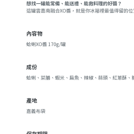
想找一罐能常備、能送禮、能救料理的好醬？
這罐雲嘉南融合XO醬，就是你冰箱裡最值得留的位
內容物
蛤蜊XO醬 170g/罐
成份
蛤蜊、菜脯、蝦米、扁魚、辣椒、蒜頭、紅蔥酥、糖
產地
嘉義布袋
保存期限