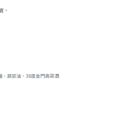
置。
、蔬菜油、38度金門高粱酒