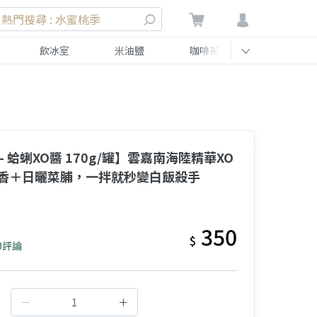
熱門搜尋 : 水蜜桃季
飲冰室
米油鹽
咖啡茶
伴手禮
- 蛤蜊XO醬 170g/罐】雲嘉南海陸精華XO
香＋日曬菜脯，一拌就秒變白飯殺手
350
$
0評論