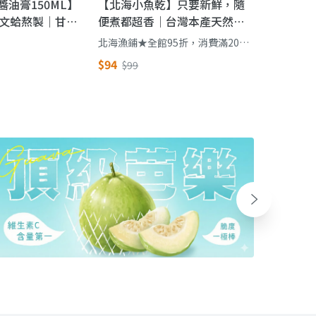
蛤醬油膏150ML】
【北海小魚乾】只要新鮮，隨
文蛤熬製｜甘鮮
便煮都超香｜台灣本產天然烘
油膏，沾拌淋一
乾小魚乾
北海漁鋪★全館95折，消費滿2000
贈薄鹽鯖魚/滿2500贈金目鱸魚
$94
$99