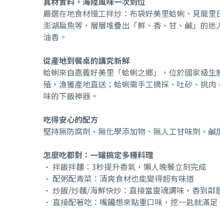
真材實料，海陸風味一次到位
嚴選在地食材慢工拌炒：布袋好美里蛤蜊、見龍里
澎湖扁魚等，層層堆疊出「鮮、香、甘、鹹」的迷
油香。
從產地到餐桌的講究新鮮
蛤蜊來自嘉義好美里「蛤蜊之鄉」，位於國家級生
殖，漁獲產地直送；蛤蜊需手工摘採、吐砂、挑肉
味的下飯神器。
吃得安心的配方
堅持無防腐劑、無化學添加物、無人工甘味劑，鹹
怎麼吃都對：一罐搞定多種料理
• 拌飯拌麵：3秒提升香氣，懶人晚餐立刻完成
• 配粥配青菜：清爽食材也能變得超有味道
• 炒飯/炒麵/海鮮快炒：直接當靈魂調味，香到鄰
• 直接配著吃：嘴饞想來點重口味，挖一匙就滿足