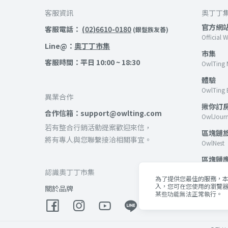
客服資訊
奧丁丁
官方網
客服電話：
(02)6610-0180
(銀髮族友善)
Official 
Line@：
奧丁丁市集
市集
客服時間：平日 10:00 ~ 18:30
OwlTing 
體驗
OwlTing 
異業合作
揪你訂
合作信箱：support@owlting.com
OwlJour
若有整合行銷活動提案歡迎來信，
區塊鏈
將有專人與您聯繫接洽相關事宜。
OwlNest
區塊鏈
OwlTing B
認識奧丁丁市集
為了提供您最佳的服務，本網
客棧
入，您可在您使用的瀏覽器
關於品牌
某些功能無法正常執行。
OwlTing 