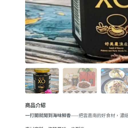
商品介紹
一打開就聞到海味鮮香
——把雲嘉南的好食材，濃