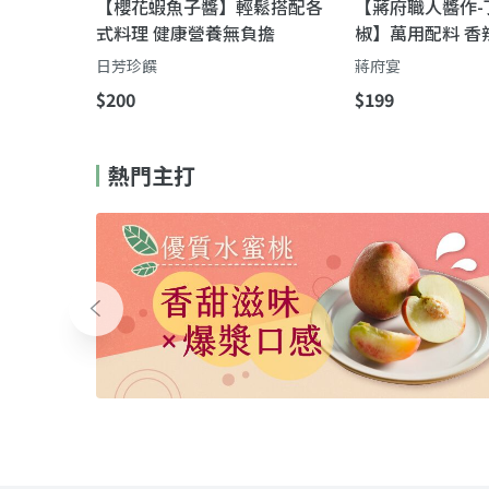
【櫻花蝦魚子醬】輕鬆搭配各
【蔣府職人醬作-
式料理 健康營養無負擔
椒】萬用配料 香
日芳珍饌
蔣府宴
$200
$199
熱門主打