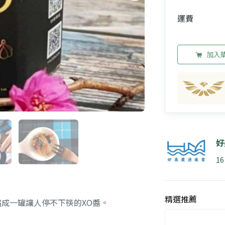
運費
加入
好
1
精選推薦
縮成一罐讓人停不下筷的XO醬。