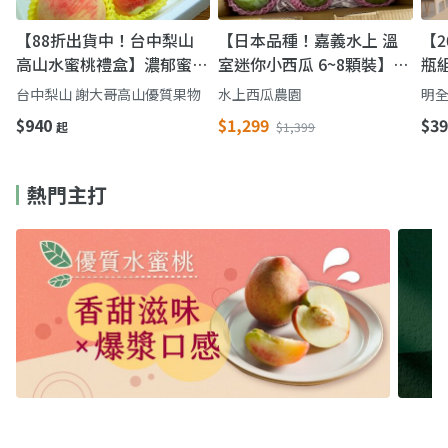
【88折出貨中！台中梨山
【日本品種！嘉義水上 溫
【2
高山水蜜桃禮盒】濃郁蜜桃
室迷你小西瓜 6~8顆裝】皮
瓶
香氣 鮮甜多汁一吃難忘
薄 果肉脆 一餐一顆剛剛好
牛
台中梨山 謝大哥高山優質果物
水上西瓜農園
明全
完
$940
$1,299
$39
起
$1,399
熱門主打