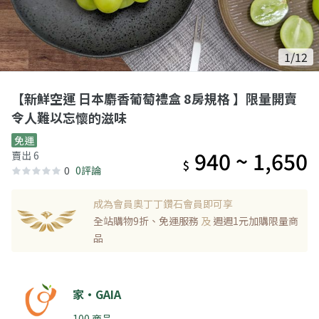
1/12
【新鮮空運 日本麝香葡萄禮盒 8房規格 】限量開賣
令人難以忘懷的滋味
免運
940 ~ 1,650
賣出 6
$
0
0評論
成為會員奧丁丁鑽石會員即可享
全站購物9折、免運服務
及
週週1元加購限量商
品
家‧GAIA
100 商品