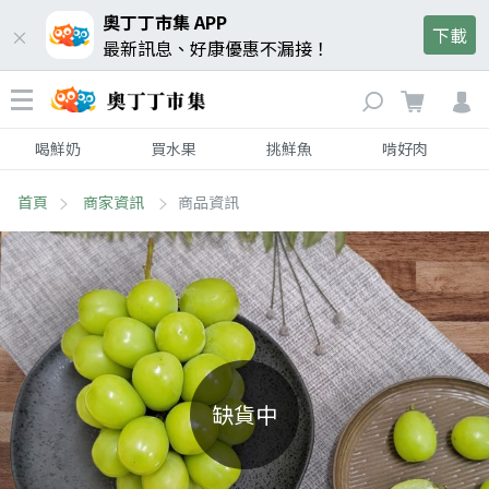
奧丁丁市集 APP
下載
最新訊息、好康優惠不漏接！
喝鮮奶
買水果
挑鮮魚
啃好肉
首頁
商家資訊
商品資訊
缺貨中