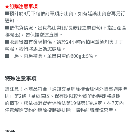
★訂購注意事項
■預計於9月下旬依訂單順序出貨，如有延誤出貨會再另行
通知。
■依供貨情況，出貨為山梨縣/長野縣之麝香葡(不指定產區
隨機出)，皆保證空運直送。
■收到後如有發現損傷，請於24小時內拍照並通知奧丁丁
客服，我們將馬上為您處理。
■一房、兩房禮盒，單串果重約600g±5％。
特殊注意事項
請注意！本商品符合「通訊交易解除權合理例外情事適用準
則」第2條「易於腐敗、保存期限較短或解約時即將逾期」
的情形，您依據消費者保護法第19條第1項規定，在7天內
任意解除契約的解除權將被排除，購物前請謹慎思考。