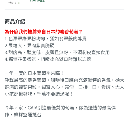
商品介紹
為什麼我們推薦來自日本的麝香葡萄？
1.色澤翠綠果粉均勻，猶如翡翠般的尊貴
2.果粒大、果肉紮實脆硬
3.甜度高、酸度低，皮薄且無籽，不須剝皮直接食用
4.獨特花果香氣，咀嚼後充滿口腔難以忘懷
一年一度的日本葡萄季來臨！
呼聲最高的麝香葡萄，咀嚼後口腔內充滿獨特的香氣，碩大
飽滿的葡萄果粒，甜蜜入心，讓你一口接一口，貴婦、大人
小孩都搶著吃，千萬不要錯過囉！
今年，家‧GAIA引進最優質的葡萄，做為送禮的最高傑
作，鮮採空運抵台......