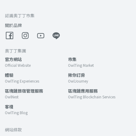
認識奧丁丁市集
關於品牌
奧丁丁集團
官方網站
市集
Official Website
OwlTing Market
體驗
揪你訂房
OwlTing Experiences
OwlJourney
區塊鏈旅宿管理服務
區塊鏈應用服務
OwlNest
OwlTing Blockchain Services
客棧
OwlTing Blog
網站條款