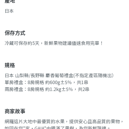
產地
日本
保存方式
冷藏可保存約5天，新鮮果物建議儘速食用完畢！
規格
日本 山梨縣/長野縣 麝香葡萄禮盒(不指定產區隨機出）
單房禮盒：8房規格 約600g±5％，共1串
兩房禮盒：8房規格 約1.2kg±5％，共2串
商家故事
網羅這片大地中最優質的水果，提供安心且高品質的果物，
如同在您"家‧GAIA"中種滿了果樹，為您新鮮現摘。