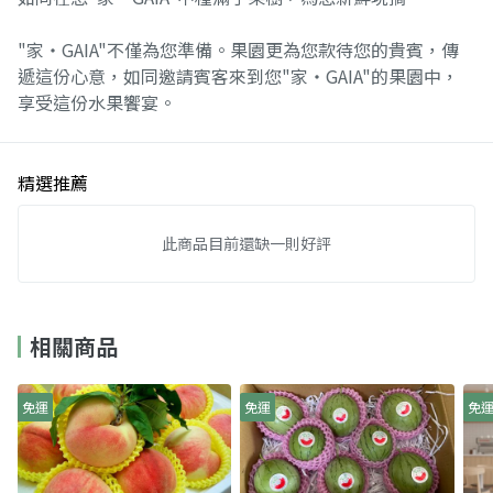
"家‧GAIA"不僅為您準備。果園更為您款待您的貴賓，傳
遞這份心意，如同邀請賓客來到您"家‧GAIA"的果園中，
享受這份水果饗宴。
精選推薦
此商品目前還缺一則好評
相關商品
免運
免運
免