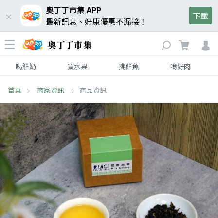
奧丁丁市集 APP
下載
最新訊息、好康優惠不漏接！
喝鮮奶
買水果
挑鮮魚
啃好肉
首頁
商家資訊
商品資訊