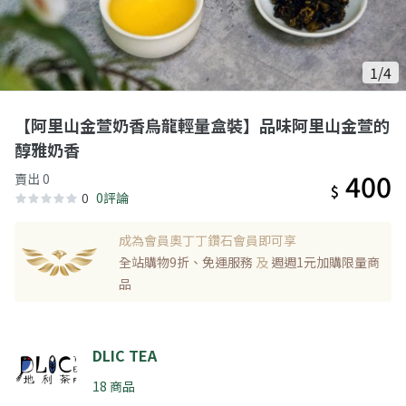
1/4
【阿里山金萱奶香烏龍輕量盒裝】品味阿里山金萱的
醇雅奶香
400
賣出 0
$
0
0評論
成為會員奧丁丁鑽石會員即可享
全站購物9折、免運服務
及
週週1元加購限量商
品
DLIC TEA
18 商品