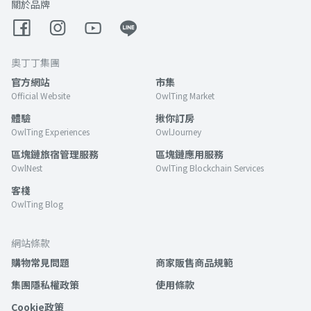
關於品牌
奧丁丁集團
官方網站
市集
Official Website
OwlTing Market
體驗
揪你訂房
OwlTing Experiences
OwlJourney
區塊鏈旅宿管理服務
區塊鏈應用服務
OwlNest
OwlTing Blockchain Services
客棧
OwlTing Blog
網站條款
購物常見問題
商家販售商品規範
集團隱私權政策
使用條款
Cookie政策