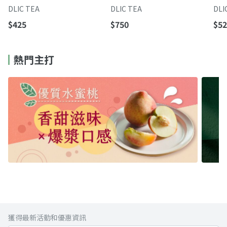
一入口就懂的醇雅奶香
心
DLIC TEA
DLIC TEA
DLI
$425
$750
$52
熱門主打
獲得最新活動和優惠資訊