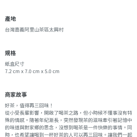
產地
台灣嘉義阿里山茶區太興村
規格
紙盒尺寸
7.2 cm x 7.0 cm x 5.0 cm
商家故事
好茶，值得再三回味！
從小受長輩影響，開啟了喝茶之路，但小時候不懂事沒有特
殊的情感。隨著年紀漸長，突然發現茶的滋味牽引著記憶中
的味道與對家鄉的思念，沒想到喝茶是一件快樂的事情。同
時，也希望讓喝到一杯好茶的人可以再三回味。讓我們一起