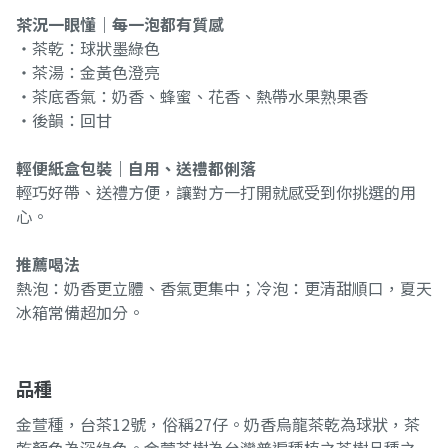
茶況一眼懂｜每一泡都有質感
・茶乾：球狀墨綠色
・茶湯：金黃色澄亮
・茶底香氣：奶香、蜂蜜、花香、熱帶水果熟果香
・後韻：回甘
輕便紙盒包裝｜自用、送禮都俐落
輕巧好帶、送禮方便，讓對方一打開就感受到你挑選的用
心。
推薦喝法
熱泡：奶香更立體、香氣更集中；冷泡：更清甜順口，夏天
冰箱常備超加分。
品種
金萱種，台茶12號，俗稱27仔。奶香烏龍茶乾為球狀，茶