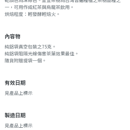
乾顏色為深綠色。金萱茶樹為台灣普遍種植之茶樹品種之
一，可用作成紅茶與烏龍茶飲用。
烘焙程度：輕發酵輕焙火。
內容物
純鋁袋真空包裝之75克。
純鋁袋阻隔光線傷害茶葉效果最佳。
隨貨附贈提袋一個。
有效日期
見產品上標示
製造日期
見產品上標示