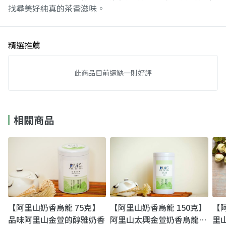
找尋美好純真的茶香滋味。
精選推薦
此商品目前還缺一則好評
相關商品
【阿里山奶香烏龍 75克】
【阿里山奶香烏龍 150克】
【
品味阿里山金萱的醇雅奶香
阿里山太興金萱奶香烏龍｜
里