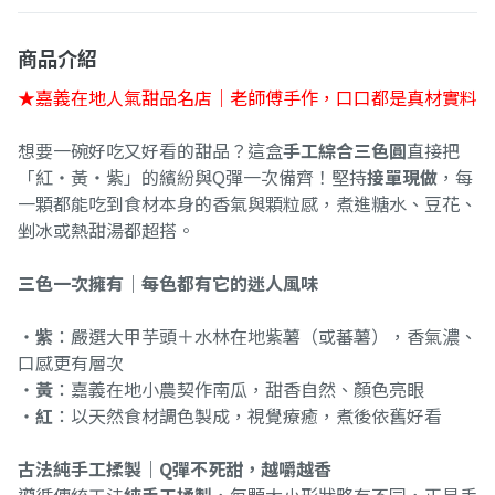
商品介紹
★嘉義在地人氣甜品名店｜老師傅手作，口口都是真材實料
想要一碗好吃又好看的甜品？這盒
手工綜合三色圓
直接把
「紅・黃・紫」的繽紛與Q彈一次備齊！堅持
接單現做
，每
一顆都能吃到食材本身的香氣與顆粒感，煮進糖水、豆花、
剉冰或熱甜湯都超搭。
三色一次擁有｜每色都有它的迷人風味
・
紫
：嚴選大甲芋頭＋水林在地紫薯（或蕃薯），香氣濃、
口感更有層次
・
黃
：嘉義在地小農契作南瓜，甜香自然、顏色亮眼
・
紅
：以天然食材調色製成，視覺療癒，煮後依舊好看
古法純手工揉製｜Q彈不死甜，越嚼越香