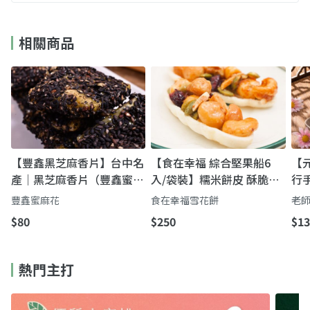
相關商品
【豐鑫黑芝麻香片】台中名
【食在幸福 綜合堅果船6
【
產｜黑芝麻香片（豐鑫蜜麻
入/袋裝】糯米餅皮 酥脆不
行手
花）
膩
盒
豐鑫蜜麻花
食在幸福雪花餅
老
飽
$80
$250
$13
熱門主打