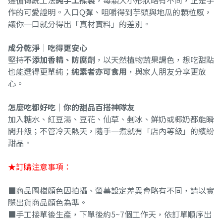
遵循傳統工法
純手工揉製
，每顆大小形狀略有不同，正是手
作的可愛證明。入口Q彈、咀嚼得到芋頭與地瓜的顆粒感，
讓你一口就分得出「真材實料」的差別。
成分乾淨｜吃得更安心
堅持
不添加香精、防腐劑
，以天然植物蔬果調色，想吃甜點
也能選得更單純；
純素者亦可食用
，與家人朋友分享更放
心。
怎麼吃都好吃｜你的甜品百搭神隊友
加入糖水、紅豆湯、豆花、仙草、剉冰、鮮奶或椰奶都能瞬
間升級；不管冷天熱天，隨手一煮就有「店內等級」的繽紛
甜品。
★訂購注意事項：
■商品圖檔顏色因拍攝、螢幕設定差異會略有不同，請以實
際出貨商品顏色為準。
■手工接單後生產，下單後約5~7個工作天，依訂單順序出