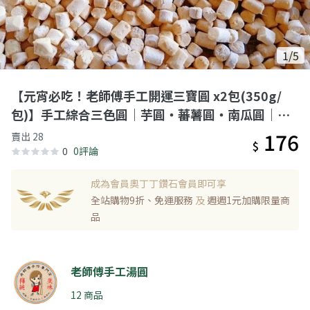
1/5
【元宵必吃！老師傅手工開運三寶圓 x2包(350g/
包)】手工綜合三色圓｜芋圓・蕃薯圓・南瓜圓｜天
然色素 QQ吸睛一盒滿足
176
賣出 28
$
0
0評論
成為會員奧丁丁鑽石會員即可享
全站購物9折、免運服務
及
週週1元加購限量商
品
老師傅手工湯圓
12 商品