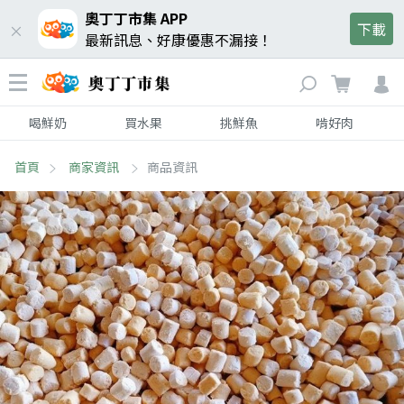
奧丁丁市集 APP
下載
最新訊息、好康優惠不漏接！
喝鮮奶
買水果
挑鮮魚
啃好肉
首頁
商家資訊
商品資訊