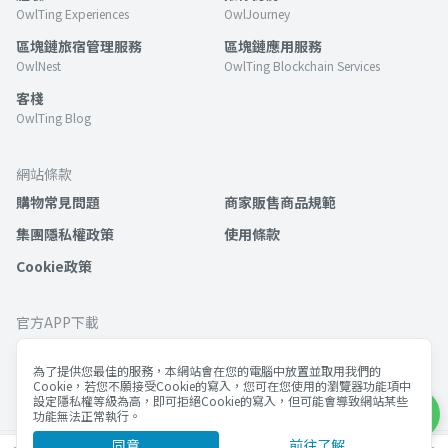
OwlTing Experiences
OwlJourney
區塊鏈旅宿管理服務
區塊鏈應用服務
OwlNest
OwlTing Blockchain Services
客棧
OwlTing Blog
網站條款
購物常見問題
商家販售商品規範
集團隱私權政策
使用條款
Cookie政策
官方APP下載
為了提供您最佳的服務，本網站會在您的電腦中放置並取用我們的
Cookie，若您不願接受Cookie的寫入，您可在您使用的瀏覽器功能項中
設定隱私權等級為高，即可拒絕Cookie的寫入，但可能會導致網站某些
功能無法正常執行。
同意
前往了解
©歐簿客科技股份有限公司 版權所有