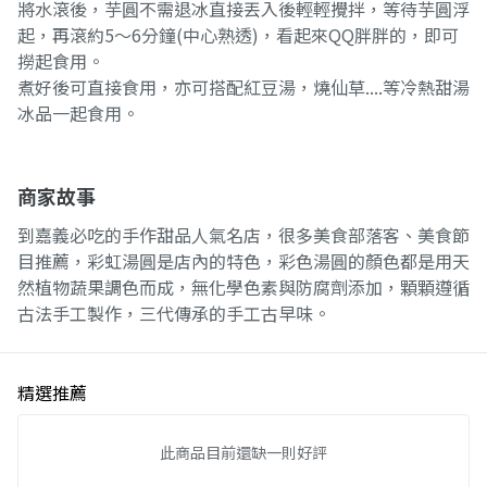
將水滾後，芋圓不需退冰直接丟入後輕輕攪拌，等待芋圓浮
起，再滾約5～6分鐘(中心熟透)，看起來QQ胖胖的，即可
撈起食用。
煮好後可直接食用，亦可搭配紅豆湯，燒仙草....等冷熱甜湯
冰品一起食用。
商家故事
到嘉義必吃的手作甜品人氣名店，很多美食部落客、美食節
目推薦，彩虹湯圓是店內的特色，彩色湯圓的顏色都是用天
然植物蔬果調色而成，無化學色素與防腐劑添加，顆顆遵循
古法手工製作，三代傳承的手工古早味。
精選推薦
此商品目前還缺一則好評