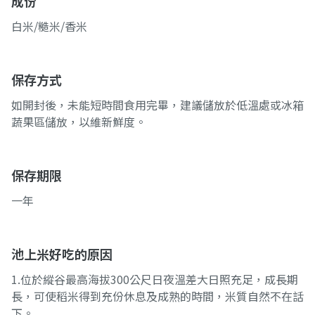
成份
白米/糙米/香米
保存方式
如開封後，未能短時間食用完畢，建議儲放於低溫處或冰箱
蔬果區儲放，以維新鮮度。
保存期限
一年
池上米好吃的原因
1.位於縱谷最高海拔300公尺日夜溫差大日照充足，成長期
長，可使稻米得到充份休息及成熟的時間，米質自然不在話
下。