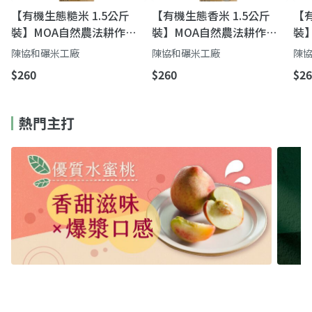
【有機生態糙米 1.5公斤
【有機生態香米 1.5公斤
【有
裝】MOA自然農法耕作｜
裝】MOA自然農法耕作｜
裝
池上有機米
池上有機米
池
陳協和碾米工廠
陳協和碾米工廠
陳
$260
$260
$26
熱門主打