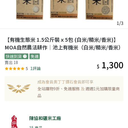
1/3
【有機生態米 1.5公斤裝ｘ5包 (白米/糙米/香米)】
MOA自然農法耕作｜池上有機米（白米/糙米/香米）
快速到貨
免運
1,300
賣出 18
$
5
1評論
成為會員奧丁丁鑽石會員即可享
全站購物9折、免運服務
及
週週1元加購限量商
品
陳協和碾米工廠
15 商品