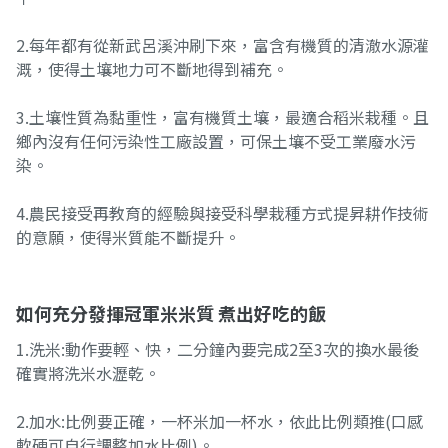
2.每年都有從新武呂溪沖刷下來，富含有機質的清澈水源灌
溉，使得土壤地力可不斷地得到補充。
3.土壤性質為黏重性，富有機質土壤，最適合稻米栽種。且
鄉內沒有任何污染性工廠設置，可保土壤不受工業廢水污
染。
4.農民接受再教育的經驗與接受科學栽種方式提昇耕作技術
的意願，使得米質能不斷提升。
如何充分發揮冠軍米米質 煮出好吃的飯
1.洗米:動作要輕、快，二分鐘內要完成2至3次的換水最後
確實將洗米水瀝乾。
2.加水:比例要正確，一杯米加一杯水，依此比例類推(口感
軟硬可自行調整加水比例)。