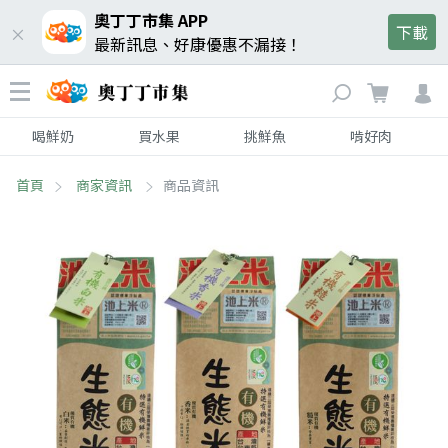
奧丁丁市集 APP
下載
最新訊息、好康優惠不漏接！
喝鮮奶
買水果
挑鮮魚
啃好肉
首頁
商家資訊
商品資訊