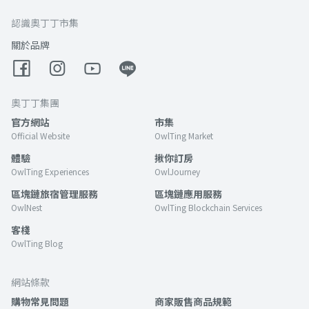
認識奧丁丁市集
關於品牌
奧丁丁集團
官方網站
市集
Official Website
OwlTing Market
體驗
揪你訂房
OwlTing Experiences
OwlJourney
區塊鏈旅宿管理服務
區塊鏈應用服務
OwlNest
OwlTing Blockchain Services
客棧
OwlTing Blog
網站條款
購物常見問題
商家販售商品規範