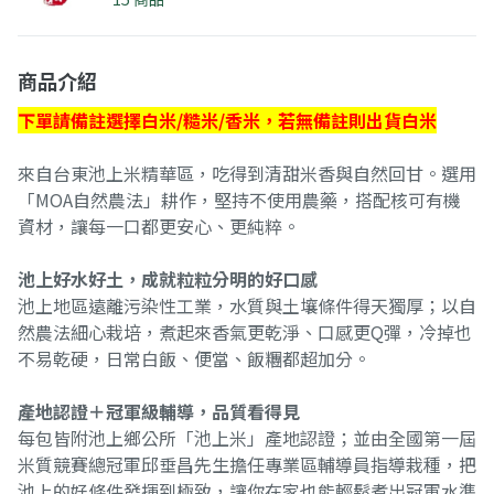
商品介紹
下單請備註選擇白米/糙米/香米，若無備註則出貨白米
來自台東池上米精華區，吃得到清甜米香與自然回甘。選用
「MOA自然農法」耕作，堅持不使用農藥，搭配核可有機
資材，讓每一口都更安心、更純粹。
池上好水好土，成就粒粒分明的好口感
池上地區遠離污染性工業，水質與土壤條件得天獨厚；以自
然農法細心栽培，煮起來香氣更乾淨、口感更Q彈，冷掉也
不易乾硬，日常白飯、便當、飯糰都超加分。
產地認證＋冠軍級輔導，品質看得見
每包皆附池上鄉公所「池上米」產地認證；並由全國第一屆
米質競賽總冠軍邱垂昌先生擔任專業區輔導員指導栽種，把
池上的好條件發揮到極致，讓你在家也能輕鬆煮出冠軍水準