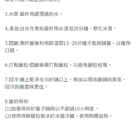
3.水質:最好用處理過的水。
4.浸泡:白米在煮前最好用水浸泡20分鐘，軟化米質。
5.悶飯:煮好飯後利用餘溫悶15~20分鐘才能掀鍋蓋，以確保
口感。
6.打鬆飯粒:悶飯後需打鬆飯粒，以避免飯粒結塊。
7.回冷:鋪上乾淨毛巾於鍋口上，稍加以吸收飯鍋的蒸氣，
回冷的飯風味更佳。
8.飯的保存:
(1)如需保存於電子鍋時以不超過10小時宜。
(2)使用保鮮膜包裝冰於冰箱冷藏，食用時再加熱。