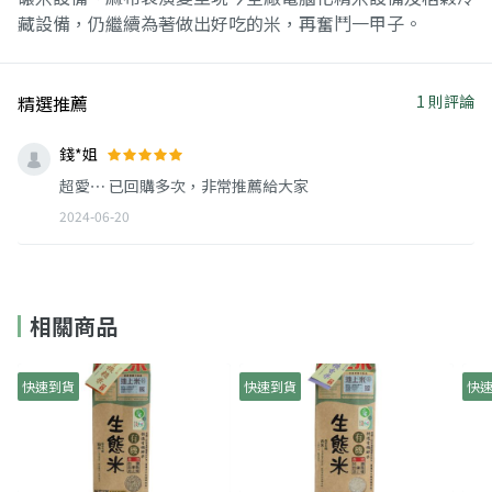
藏設備，仍繼續為著做出好吃的米，再奮鬥一甲子。
精選推薦
1 則評論
錢*姐
超愛⋯ 已回購多次，非常推薦給大家
2024-06-20
相關商品
快速到貨
快速到貨
快