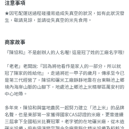
注意事項
★因宅配運送過程碰撞易造成失真空的狀況，如有此狀況發
生，敬請見諒，並請從失真空的米先食用。
商家故事
『陳協和』不是創辦人的人名喔! 這是冠了姓的工廠名字哦!
「老老」老闆說:『因為將他看作是家人的一部分，所以就
冠了陳家的姓給他』，走過將近一甲子的歲月，傳承至今已
是第三代經營了，陳協和碾米工廠靜靜地靠在台東縣池上鄉
境內海岸山脈的山腳下，地處池上鄉池上米精華區萬安村的
中心地帶。
多年來，陳協和與當地農民一起努力建立「池上米」的品牌
名聲，也是東部第一家獲得國家CAS認證的米廠，更曾連續
三屆拿下全國稻米比賽冠軍。老字號的在地碾米廠，從木造
碾米設備、麻布袋演變至現今全廠電腦化精米設備及稻穀冷