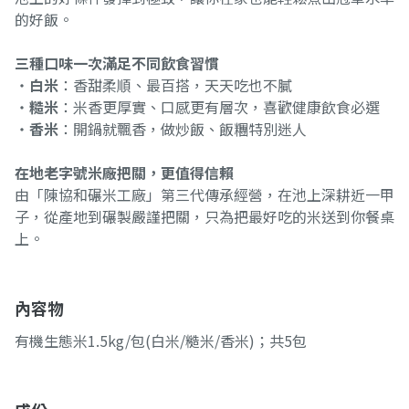
的好飯。
三種口味一次滿足不同飲食習慣
・
白米
：香甜柔順、最百搭，天天吃也不膩
・
糙米
：米香更厚實、口感更有層次，喜歡健康飲食必選
・
香米
：開鍋就飄香，做炒飯、飯糰特別迷人
在地老字號米廠把關，更值得信賴
由「陳協和碾米工廠」第三代傳承經營，在池上深耕近一甲
子，從產地到碾製嚴謹把關，只為把最好吃的米送到你餐桌
上。
內容物
有機生態米1.5kg/包(白米/糙米/香米)；共5包