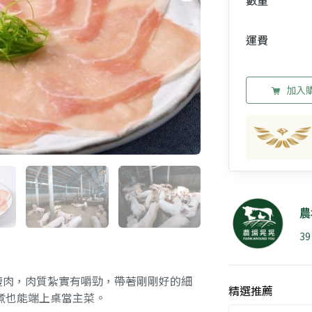
數量
運費
加入
農
3
瘦肉，肉質紮實有嚼勁，帶著剛剛好的細
精選推薦
煮也能端上桌當主菜。