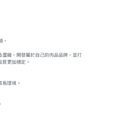
頭。
及蛋雞，開發屬於自己的肉品品牌，並打
品質更加穩定。
成長環境。
。