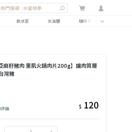
熱門搜尋 : 水蜜桃季
飲冰室
米油鹽
咖啡茶
伴手禮
 亞麻籽豬肉 里肌火鍋肉片200g】讓肉質層
台灣豬
120
$
0評論