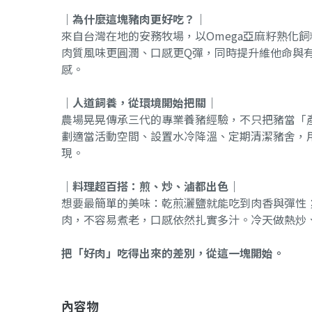
｜為什麼這塊豬肉更好吃？｜
來自台灣在地的安務牧場，以Omega亞麻籽熟化
肉質風味更圓潤、口感更Q彈，同時提升維他命與
感。
｜人道飼養，從環境開始把關｜
農場晃晃傳承三代的專業養豬經驗，不只把豬當「
劃適當活動空間、設置水冷降溫、定期清潔豬舍，
現。
｜料理超百搭：煎、炒、滷都出色｜
想要最簡單的美味：乾煎灑鹽就能吃到肉香與彈性
肉，不容易煮老，口感依然扎實多汁。冷天做熱炒
把「好肉」吃得出來的差別，從這一塊開始。
內容物