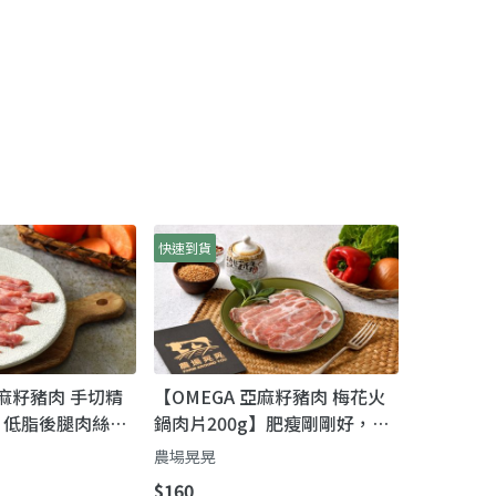
快速到貨
亞麻籽豬肉 手切精
【OMEGA 亞麻籽豬肉 梅花火
g】低脂後腿肉絲
鍋肉片200g】肥瘦剛剛好，Q
，炒煎都好吃）
彈不膩口
農場晃晃
$160