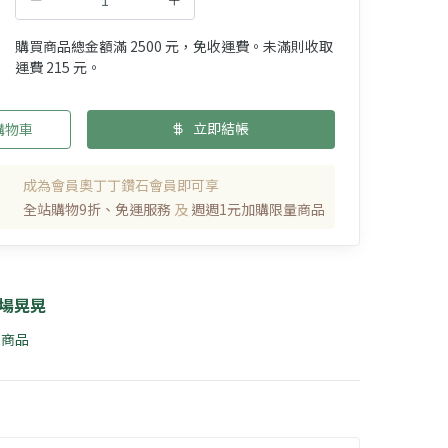
購買商品總金額滿 2500 元，免收運費。未滿則收取
運費 215 元。
立即結帳
購物車
成為會員奧丁丁鑽石會員即可享
全站購物9折、免運服務
及
週週1元加購限量商品
場晃晃
9 商品