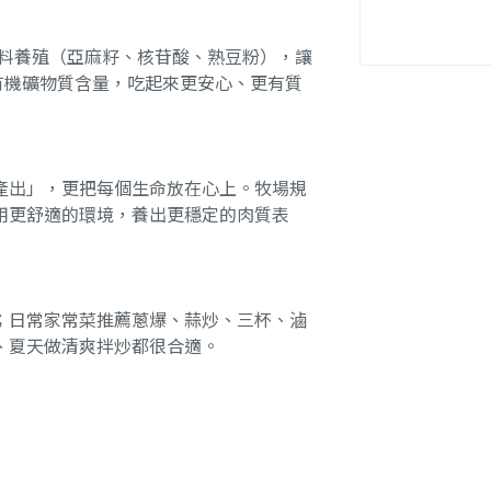
飼料養殖（亞麻籽、核苷酸、熟豆粉），讓
有機礦物質含量，吃起來更安心、更有質
產出」，更把每個生命放在心上。牧場規
用更舒適的環境，養出更穩定的肉質表
；日常家常菜推薦蔥爆、蒜炒、三杯、滷
、夏天做清爽拌炒都很合適。