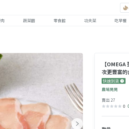
好肉
蔬菜園
零食館
功夫菜
吃早餐
【OMEGA
次更豐富的
快速到貨
農場晃晃
賣出 27
0