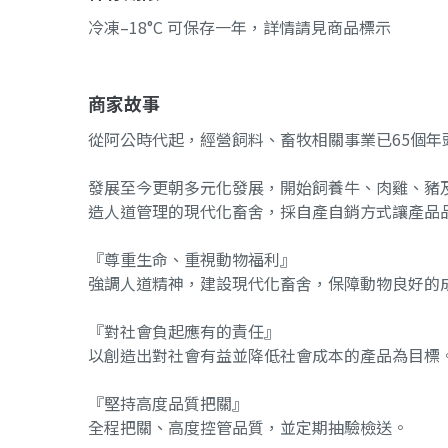
冷凍–18°C 可保存一年，詳情請見商品標示
商家故事
從阿公時代起，經營飼料、畜牧相關事業已65個年
發展至今更朝多元化發展，開始飼養牛、肉雞、豬
造人道管理的現代化畜舍，採自產自銷方式讓產品
『尊重生命、重視動物福利』
強調人道精神，建設現代化畜舍，保障動物良好的
『對社會負起應有的責任』
以創造出對社會有益並降低社會成本的產品為目標
『堅持高度品質把關』
全程把關、高度控管品質，並定期抽驗檢送。