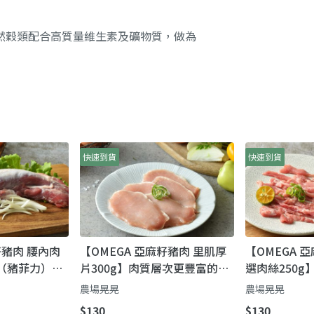
然穀類配合高質量維生素及礦物質，做為
快速到貨
快速到貨
籽豬肉 腰內肉
【OMEGA 亞麻籽豬肉 里肌厚
【OMEGA 
肌（豬菲力）嫩
片300g】肉質層次更豐富的安
選肉絲250
升級版
務牧場亞麻籽豬
（香嫩有嚼勁
農場晃晃
農場晃晃
$130
$130