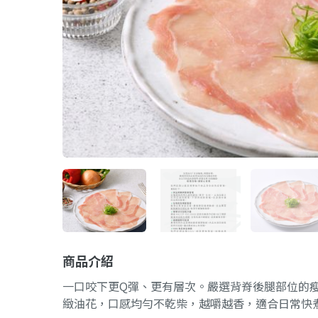
商品介紹
一口咬下更Q彈、更有層次。嚴選背脊後腿部位的
緻油花，口感均勻不乾柴，越嚼越香，適合日常快