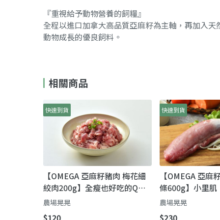
『重視給予動物營養的飼糧』
全程以進口加拿大高品質亞麻籽為主軸，再加入天
動物成長的優良飼料。
相關商品
快速到貨
快速到貨
【OMEGA 亞麻籽豬肉 梅花細
【OMEGA 亞麻
絞肉200g】全瘦也好吃的Q彈
條600g】小里
豬絞肉（肉質層次更豐富）
到像在吃雞胸的
農場晃晃
農場晃晃
$120
$230