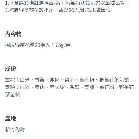
1.下單請於備註選擇葷/素，若無特別註明皆以葷粽出貨。
2.招牌野薑花粽較小顆，故以20入/組為出貨單位
內容物
招牌野薑花粽20顆入；75g/顆
成份
葷粽：白米、香菇、瘦肉、菜脯、薑花粉、野薑花葉包製
素粽：白米、素肉、素火腿、香菇、菜脯、薑花粉、野薑花
葉包製
產地
新竹內灣