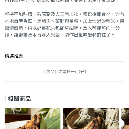
用野薑花根莖研磨薑粉取代味精，並建立SOP作業規範。
堅持不加味精、防腐劑及人工添加物，精選相關食材，含有
本地自產香菇、黑豬肉、菜脯與薑粉，加上炒過的糯米，用
飯熷蒸熟，再以野薑花葉包藺草綑綁，放入蒸籠蒸約十分
鐘，讓野薑及木香滲入米飯，製作出風味獨特的粽子。
精選推薦
此商品目前還缺一則好評
相關商品