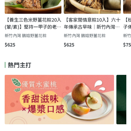
【養生三色米野薑花粽20入
【客家閒情意粽10入】六十
【
(葷/素)】堅持一甲子的老味
年傳承古早味｜新竹內灣鵝
子
道｜鵝姐無添加野薑花粽
姐「無添加」野薑花香粽，
添
新竹內灣 鵝姐野薑花粽
新竹內灣 鵝姐野薑花粽
新竹
一口吃進客家魂
吃
$625
$625
$75
熱門主打