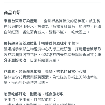
商品介紹
來自台東零汙染產地
——全世界品質頂尖的洛神花，就生長
在台東的好山好水。被譽為「植物界紅寶石」的洛神，色澤
自然紅潤、香氣清爽迷人，酸甜不膩，一吃就愛上。
獨特超音波萃取技術｜把營養與風味牢牢留下
闌姐攜手東部生物經濟中心先導工廠研發，採用
超音波萃取
製成高濃度洛神花粉，保留洛神的天然精華與酸香層次；
細
分子更好吸收
，日常補給更有感。
花青素・類黃酮素加持｜養顏、抗老的日常小心機
洛神富含
花青素
與
類黃酮素
，為忙碌的你補上天然植萃能
量，從內到外維持好狀態。
怎麼吃都好吃｜甜點控、輕食族必收
不用泡、不用煮，打開就能用：