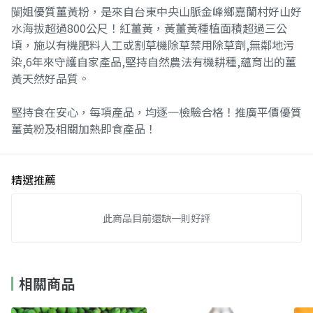
䦨姐優質薑黃粉，是來自台東中央山脈金峰鄉嘉蘭村好山好
水海拔超過800公尺！紅薑黃，黃薑黃種植面積超過三公
頃，施以有機肥料人工或割草機除草禁用除草劑,無鄰地污
染,6年來守護自家產品,堅持自然農法有機耕種,蘊育出的薑
黃天然好品質。
堅持食在安心，每項產品，均逐一檢驗合格！推廣平價優質
薑黃粉及相關加熱即食產品！
精選推薦
此商品目前還缺一則好評
相關商品