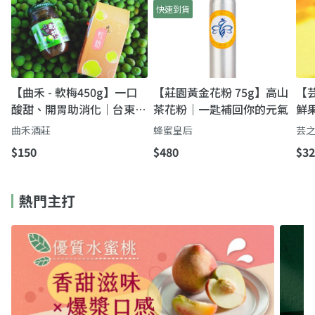
快速到貨
【曲禾 - 軟梅450g】一口
【莊園黃金花粉 75g】高山
【芸
酸甜、開胃助消化｜台東初
茶花粉｜一匙補回你的元氣
鮮
鹿熟成紅梅軟梅
全
曲禾酒莊
蜂蜜皇后
芸
$150
$480
$32
熱門主打