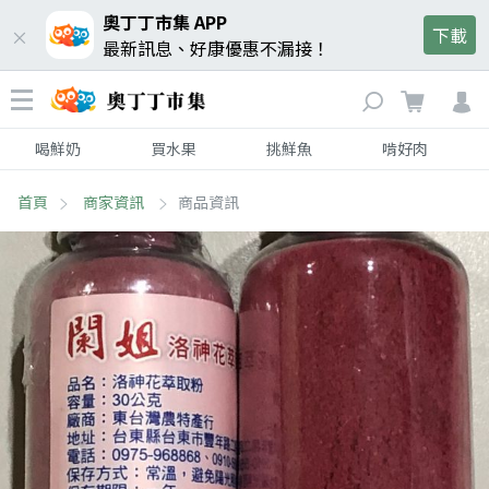
奧丁丁市集 APP
下載
最新訊息、好康優惠不漏接！
喝鮮奶
買水果
挑鮮魚
啃好肉
首頁
商家資訊
商品資訊