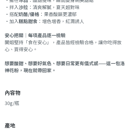
・撒在
冰品
：酸甜提味，瞬間變身網美甜點
・拌入
沙拉
：清爽解膩，夏天超對味
・搭配
奶酪/優格
：果香酸韻更濃郁
・加入
糕點甜食
：增色增香，紅潤誘人
安心把關｜每項產品逐一檢驗
闌姐堅持「食在安心」，產品皆經檢驗合格，讓你吃得放
心、買得安心。
想要酸甜、想要好氣色、想要日常更有儀式感——這一包洛
神花粉，現在就帶回家。
內容物
30g/瓶
產地