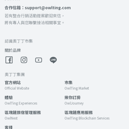
合作信箱：support@owlting.com
若有整合行銷活動提案歡迎來信，
將有專人與您聯繫接洽相關事宜。
認識奧丁丁市集
關於品牌
奧丁丁集團
官方網站
市集
Official Website
OwlTing Market
體驗
揪你訂房
OwlTing Experiences
OwlJourney
區塊鏈旅宿管理服務
區塊鏈應用服務
OwlNest
OwlTing Blockchain Services
客棧