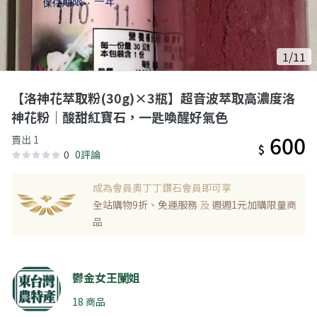
1/11
【洛神花萃取粉(30g)×3瓶】超音波萃取高濃度洛
神花粉｜酸甜紅寶石，一匙喚醒好氣色
600
賣出 1
$
0
0評論
成為會員奧丁丁鑽石會員即可享
全站購物9折、免運服務
及
週週1元加購限量商
品
鬱金女王䦨姐
18 商品