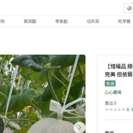
好肉
蔬菜園
零食館
功夫菜
吃早餐
【惜福品 綠
完美 但依
免運
心心農場
賣出 0
0