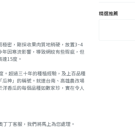
精選推薦
極密，剛採收果肉質地稍硬，放置3~4
今年因寒流影響，導致網紋有些瑕疵，但
達15度。
7度。超過三十年的種植經驗，及上百品種
「瓜神」的稱號。就連台南、高雄農改場
於洋香瓜的每個品種如數家珍，實在令人
奧丁丁客服，我們將馬上為您處理。