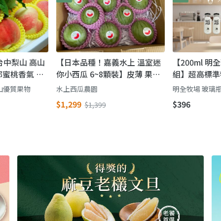
台中梨山 高山
【日本品種！嘉義水上 溫室迷
【200ml 明
蜜桃香氣 鮮
你小西瓜 6~8顆裝】皮薄 果肉
組】超高標準
脆 一餐一顆剛剛好
第二代瞞著父
山優質果物
水上西瓜農園
明全牧場 玻璃
命鮮奶
$1,299
$396
$1,399