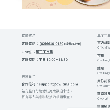
客服資訊
奧丁丁
官方網
客服電話：
(02)6610-0180
(銀髮族友善)
Official 
Line@：
奧丁丁市集
市集
客服時間：平日 10:00 ~ 18:30
OwlTing 
體驗
OwlTing 
異業合作
揪你訂
合作信箱：support@owlting.com
OwlJour
若有整合行銷活動提案歡迎來信，
區塊鏈
將有專人與您聯繫接洽相關事宜。
OwlNest
區塊鏈