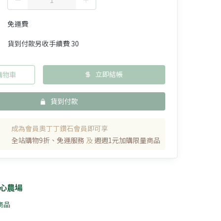
免運費
貨到付款另收手續費 30
立即結帳
購物車
貨到付款
成為會員奧丁丁鑽石會員即可享
全站購物9折、免運服務
及
週週1元加購限量商品
心農場
 商品