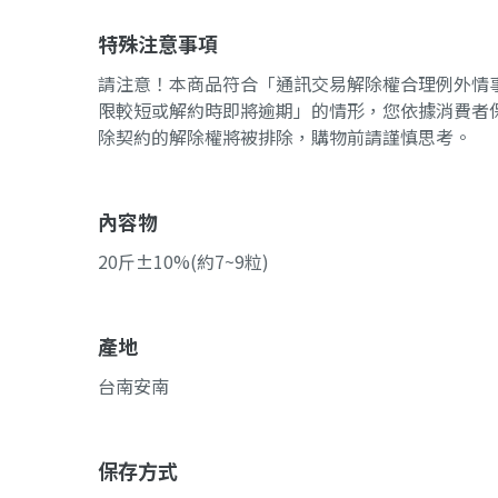
特殊注意事項
請注意！本商品符合「通訊交易解除權合理例外情
限較短或解約時即將逾期」的情形，您依據消費者保
除契約的解除權將被排除，購物前請謹慎思考。
內容物
20斤±10%(約7~9粒)
產地
台南安南
保存方式