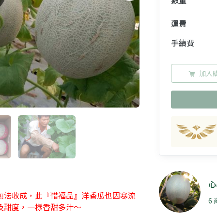
數量
運費
手續費
加入
心
無法收成，此『惜福品』洋香瓜也因寒流
6
及甜度，一樣香甜多汁～