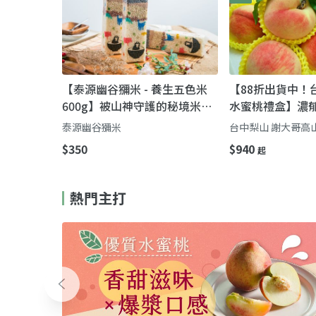
【泰源幽谷獼米 - 養生五色米
【88折出貨中！
600g】被山神守護的秘境米香
水蜜桃禮盒】濃郁
｜泰源幽谷「養生五色米」一
甜多汁一吃難忘
泰源幽谷獼米
台中梨山 謝大哥高
口吃進山嵐與溪水的甘甜
$350
$940
起
熱門主打