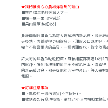
★我們推薦心心農場洋香瓜的理由
■來自30年老經驗職人之手
■採一株一果 溫室栽培
■果肉豐厚 綿細多汁
此綠肉網紋洋香瓜為許大哥試種的新品種，網紋細而
天後熟，肉質變得更細緻多汁，甜度及口感更好。
完全不影響果肉的品質，一樣香甜好吃，甜度依舊高
許大哥的洋香瓜粒粒飽滿，每顆甜度都高達14到1
的試煉，讓他所種植的瓜完全不輸給日本，還獲得
的新品種改良，都是從他的溫室中產出，許大哥對
佩服。
★訂購注意事項
■下單後約一週內到貨(不含假日)。
■收到後如有發現損傷，請於24小時內拍照並通知