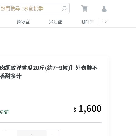
熱門搜尋 : 水蜜桃季
飲冰室
米油鹽
咖啡茶
伴手禮
肉網紋洋香瓜20斤(約7~9粒)】外表雖不
舊香甜多汁
1,600
$
0評論