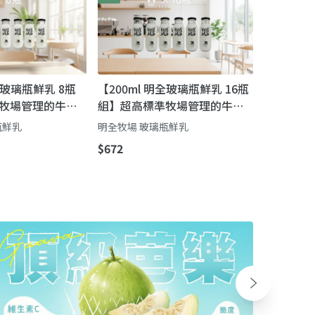
全玻璃瓶鮮乳 8瓶
【200ml 明全玻璃瓶鮮乳 16瓶
牧場管理的牛奶
組】超高標準牧場管理的牛奶
親也要完成的使
第二代瞞著父親也要完成的使
瓶鮮乳
明全牧場 玻璃瓶鮮乳
命鮮奶
$672