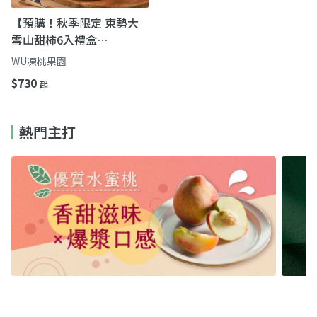
【預購！秋季限定 東勢大
雪山甜柿6入禮盒
(6A~10A)】 脆甜飽滿 產銷
WU凍桃果園
履歷認證的高山甜柿
$730
起
熱門主打