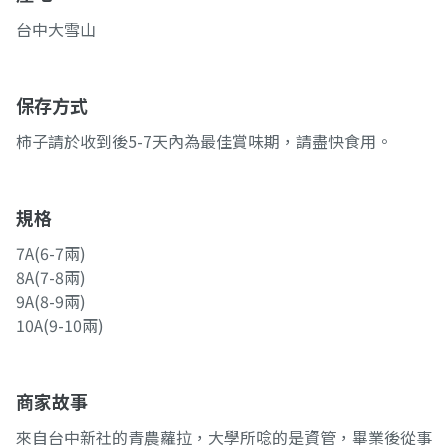
台中大雪山
保存方式
柿子請於收到後5-7天內為最佳賞味期，請盡快食用。
規格
7A(6-7兩)
8A(7-8兩)
9A(8-9兩)
10A(9-10兩)
商家故事
來自台中新社的青農蘿拉，大學所唸的是資管，畢業後從事