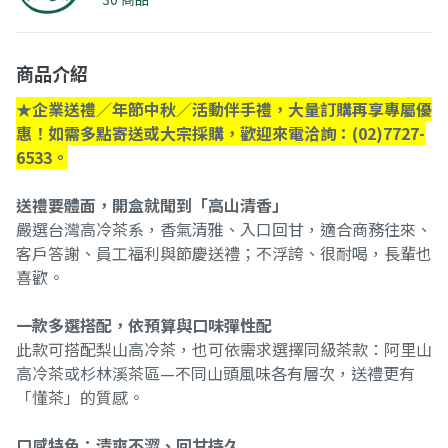
商品介紹
★企業送禮／年節中秋／活動伴手禮，大量訂購再享專屬優
惠！如需多點寄送或大宗採購，歡迎來電洽詢：(02)7727-
6533。
送禮要體面，開盒就聞到「高山清香」
嚴選台灣高冷茶系，香氣清雅、入口回甘，適合商務往來、
客戶答謝、員工福利與節慶送禮；不浮誇、很耐喝，長輩也
喜歡。
一款多選搭配，依預算與口味彈性配
此款可搭配梨山高冷茶，也可依需求選擇同級茶款：阿里山
高冷茶或杉林溪茶區—不同山頭風味各有層次，送禮更有
「懂茶」的質感。
口感特色：清爽不澀、回甘持久