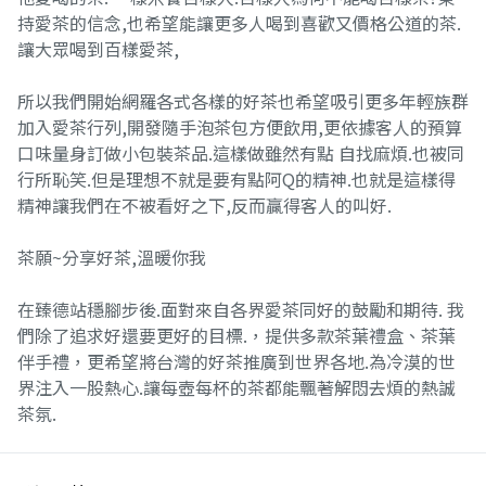
持愛茶的信念,也希望能讓更多人喝到喜歡又價格公道的茶.
讓大眾喝到百樣愛茶,
所以我們開始網羅各式各樣的好茶也希望吸引更多年輕族群
加入愛茶行列,開發隨手泡茶包方便飲用,更依據客人的預算
口味量身訂做小包裝茶品.這樣做雖然有點 自找麻煩.也被同
行所恥笑.但是理想不就是要有點阿Q的精神.也就是這樣得
精神讓我們在不被看好之下,反而贏得客人的叫好.
茶願~分享好茶,溫暖你我
在臻德站穩腳步後.面對來自各界愛茶同好的鼓勵和期待. 我
們除了追求好還要更好的目標.，提供多款茶葉禮盒、茶葉
伴手禮，更希望將台灣的好茶推廣到世界各地.為冷漠的世
界注入一股熱心.讓每壺每杯的茶都能飄著解悶去煩的熱誠
茶氛.