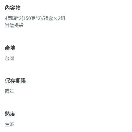
內容物
4兩罐*2{150克*2}/禮盒×2組
附贈提袋
產地
台灣
保存期限
兩年
熟度
生茶