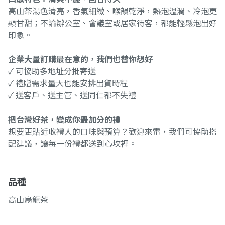
高山茶湯色清亮，香氣細緻、喉韻乾淨，熱泡溫潤、冷泡更
顯甘甜；不論辦公室、會議室或居家待客，都能輕鬆泡出好
印象。
企業大量訂購最在意的，我們也替你想好
✓ 可協助多地址分批寄送
✓ 禮贈需求量大也能安排出貨時程
✓ 送客戶、送主管、送同仁都不失禮
把台灣好茶，變成你最加分的禮
想要更貼近收禮人的口味與預算？歡迎來電，我們可協助搭
配建議，讓每一份禮都送到心坎裡。
品種
高山烏龍茶