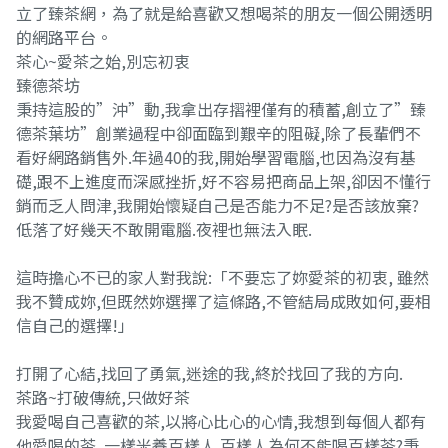
立了臻茶網，為了就是給喜歡又想喝茶的朋友一個公開透明
的網路平台。
茶心~愛茶之始,別忘初衷
臻德茶坊
秉持這股的”沖”動,我拿出存摺裡僅有的積蓄,創立了”臻
德茶葉坊”創業過程中卻面臨到艱辛的阻礙,除了長輩們不
看好網路銷售外.年過40的我,開始學習電腦,也因為沒有基
礎,跟不上進度而深感挫折,好不容易把商品上架,卻因不懂行
銷而乏人問津,我開始懷疑自己是否能力不足?是否該放棄?
低落了好幾天不敢開電腦.夜裡也無法入眠.
這時擔心不已的家人對我說:「不要忘了妳愛茶的初衷, 雖然
我不贊成妳,但既然妳選擇了這條路,不管結局成敗如何,要相
信自己的選擇!」
打開了心結,找回了勇氣,迷途的我,終於找回了我的方向.
茶路~打破傳統,只做好茶
我愛喝自己喜歡的茶,以將心比心的心情,我想到每個人都有
他愛喝的茶. 一樣米養百樣人.百樣人為何不能喝百樣茶?秉