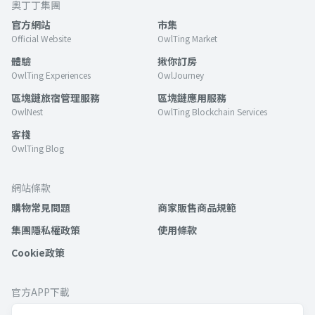
奧丁丁集團
官方網站
市集
Official Website
OwlTing Market
體驗
揪你訂房
OwlTing Experiences
OwlJourney
區塊鏈旅宿管理服務
區塊鏈應用服務
OwlNest
OwlTing Blockchain Services
客棧
OwlTing Blog
網站條款
購物常見問題
商家販售商品規範
集團隱私權政策
使用條款
Cookie政策
官方APP下載