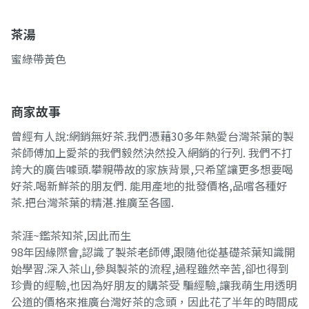
茶湯
蜜綠帶黃色
商家故事
曾經有人說:網銷無好茶.我們憑藉30多年熱愛台灣茶葉的製
茶師傅加上愛茶的我們毅然決然投入網銷的行列. 我們不打
誇大的廣告噱頭.攀親帶故的家族背景,只希望讓更多想要喝
好茶.喝新鮮茶的朋友們. 能用產地的批發價格,品嚐各種好
茶.把台灣茶葉的精湛.推廣至各國.
茶涯~鑑茶知茶,因此而生
98年因緣際會,認識了製茶老師傅,跟隨他從基礎茶葉知識開
始學習.深入茶山,參與製茶的流程,過程雖然辛苦,卻也得到
珍貴的經驗,也因為好朋友的購茶受 騙經驗,讓我萌生用透明
公道的價格來推廣台灣好茶的念頭，因此花了半年的時間成