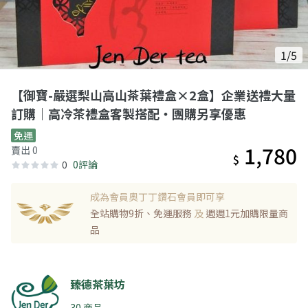
1/5
【御寶-嚴選梨山高山茶葉禮盒×2盒】企業送禮大量
訂購｜高冷茶禮盒客製搭配・團購另享優惠
免運
1,780
賣出 0
$
0
0評論
成為會員奧丁丁鑽石會員即可享
全站購物9折、免運服務
及
週週1元加購限量商
品
臻德茶葉坊
30 商品