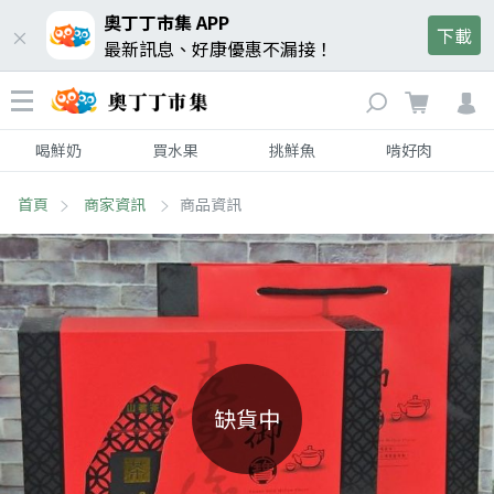
奧丁丁市集 APP
下載
最新訊息、好康優惠不漏接！
喝鮮奶
買水果
挑鮮魚
啃好肉
首頁
商家資訊
商品資訊
缺貨中