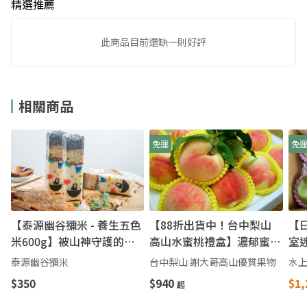
精選推薦
此商品目前還缺一則好評
相關商品
免運
免
【泰源幽谷獼米 - 養生五色
【88折出貨中！台中梨山
【
米600g】被山神守護的秘
高山水蜜桃禮盒】濃郁蜜桃
室
境米香｜泰源幽谷「養生五
香氣 鮮甜多汁一吃難忘
薄
泰源幽谷獼米
台中梨山 謝大哥高山優質果物
水
色米」一口吃進山嵐與溪水
$350
$940
$1,
起
的甘甜