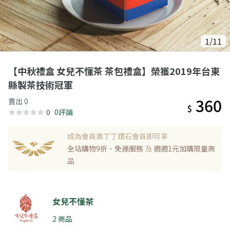
1/11
【中秋禮盒 女兒不懂茶 茶包禮盒】榮獲2019年台東
縣製茶技術冠軍
360
賣出 0
$
0
0評論
成為會員奧丁丁鑽石會員即可享
全站購物9折、免運服務
及
週週1元加購限量商
品
女兒不懂茶
2 商品