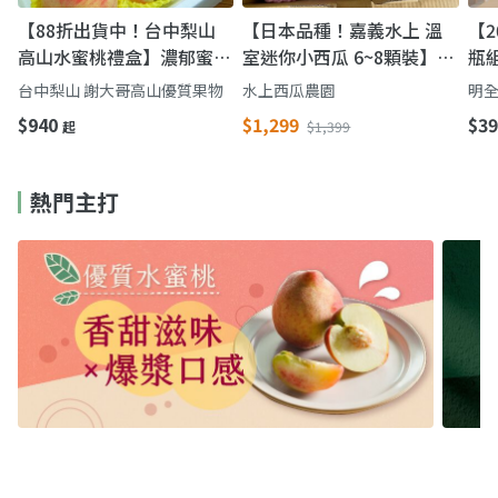
【88折出貨中！台中梨山
【日本品種！嘉義水上 溫
【2
高山水蜜桃禮盒】濃郁蜜桃
室迷你小西瓜 6~8顆裝】皮
瓶
香氣 鮮甜多汁一吃難忘
薄 果肉脆 一餐一顆剛剛好
牛
台中梨山 謝大哥高山優質果物
水上西瓜農園
明全
完
$940
$1,299
$39
起
$1,399
熱門主打