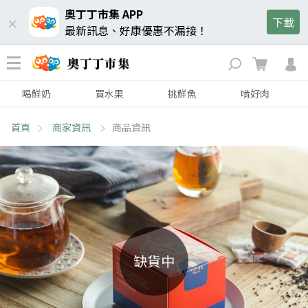
奧丁丁市集 APP
下載
最新訊息、好康優惠不漏接！
喝鮮奶
買水果
挑鮮魚
啃好肉
首頁
商家資訊
商品資訊
缺貨中