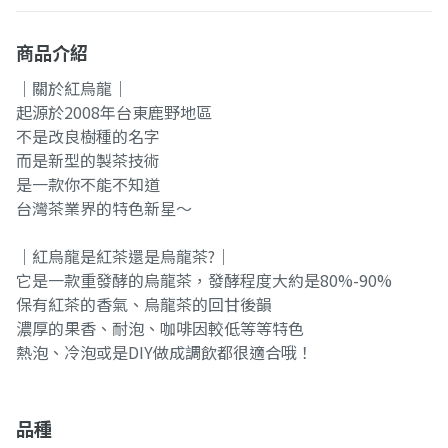
商品介紹
｜關於紅烏龍｜
起源於2008年台東鹿野地區
不是改良樹種的名字
而是新型的製茶技術
是一款你不能不知道
台灣茶業界的特色新星～
｜紅烏龍是紅茶還是烏龍茶?｜
它是一款重發酵的烏龍茶，發酵程度大約是80%-90%
保有紅茶的香氣、烏龍茶的回甘後韻
濃厚的果香、耐泡、咖啡因較低等等特色
熱泡、冷泡或是DIY做成調飲都很適合哦！
品種