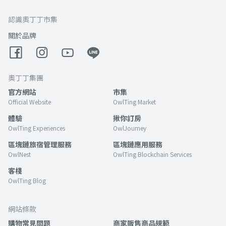
認識奧丁丁市集
關於品牌
奧丁丁集團
官方網站
市集
Official Website
OwlTing Market
體驗
揪你訂房
OwlTing Experiences
OwlJourney
區塊鏈旅宿管理服務
區塊鏈應用服務
OwlNest
OwlTing Blockchain Services
客棧
OwlTing Blog
網站條款
購物常見問題
商家販售商品規範