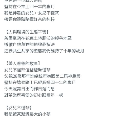
爸爸是一位職人茶農
堅持在茶業上四十年的歲月
我是神農的女兒，女兒不懂茶
帶領你體驗略懂好茶的純粹
【人與環境的生態平衡】
茶園坐落在花東土地肥沃的縱谷地區
遵循自然萬物的規律栽植法
這樣共生共享的型態我們維持了十年的歲月
【茶人爸爸的故事】
女兒不懂茶但爸爸頗懂茶
父親28歲那年進總統府抱回第二屆神農獎
堅持在這條路上已經超過四十年的歲月
今天照常日出而作日落而息
對茶業所喜愛的初心跟當年一樣
【女兒不懂茶】
我是被茶灌溉長大的小孩