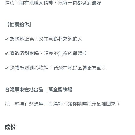
信心：用在地職人精神，把每一包都做到最好
【推薦給你】
✔ 想快速上桌、又在意食材來源的人
✔ 喜歡清甜耐喝、喝完不負擔的雞湯控
✔ 送禮想送到心坎裡：台灣在地好品牌更有面子
台灣屏東在地出品｜萬金畜牧場
把「堅持」熬進每一口湯裡，讓你隨時把元氣補回來。
成份