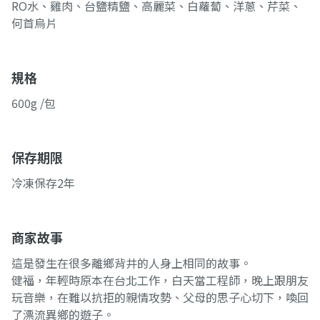
RO水、雞肉、台鹽精鹽、高麗菜、白蘿蔔、洋蔥、芹菜、
何首烏片
規格
600g /包
保存期限
冷凍保存2年
商家故事
這是發生在很多離鄉背井的人身上相同的故事。
健福，年輕時原本在台北工作，白天當工程師，晚上跟朋友
玩音樂，在難以抗拒的親情攻勢、父母的思子心切下，喚回
了漂流異鄉的遊子。