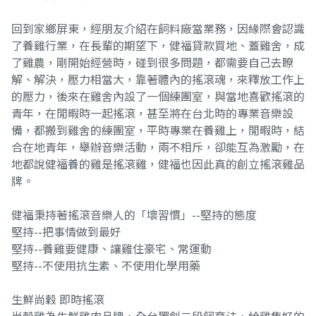
回到家鄉屏東，經朋友介紹在飼料廠當業務，因緣際會認識
了養雞行業，在長輩的期望下，健福貸款買地、蓋雞舍，成
了雞農，剛開始經營時，碰到很多問題，都需要自己去瞭
解、解決，壓力相當大，靠著體內的搖滾魂，來釋放工作上
的壓力，後來在雞舍內設了一個練團室，與當地喜歡搖滾的
青年，在閒暇時一起搖滾，甚至將在台北時的專業音樂設
備，都搬到雞舍的練團室，平時專業在養雞上，閒暇時，結
合在地青年，舉辦音樂活動，兩不相斥，卻能互為激勵，在
地都說健福養的雞是搖滾雞，健福也因此真的創立搖滾雞品
牌。
健福秉持著搖滾音樂人的「壞習慣」--堅持的態度
堅持--把事情做到最好
堅持--養雞要健康、讓雞住豪宅、常運動
堅持--不使用抗生素、不使用化學用藥
生鮮尚穀 即時搖滾