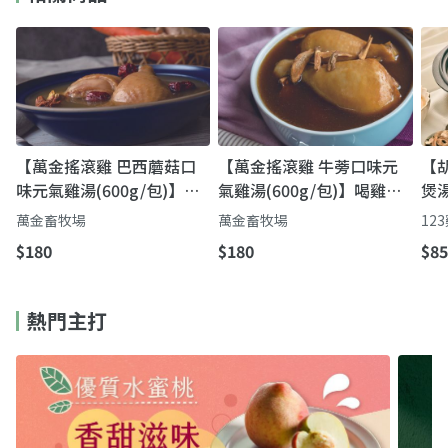
【萬金搖滾雞 巴西蘑菇口
【萬金搖滾雞 牛蒡口味元
【
味元氣雞湯(600g/包)】喝
氣雞湯(600g/包)】喝雞湯
煲
雞湯補元氣 24小時慢熬
補元氣｜台灣屏東萬金畜牧
萬金畜牧場
萬金畜牧場
12
場 24小時慢熬牛蒡雞湯
$180
$180
$85
熱門主打