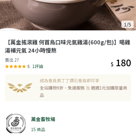
1/5
【萬金搖滾雞 何首烏口味元氣雞湯(600g/包)】喝雞
湯補元氣 24小時慢熬
180
賣出 27
$
5
1評論
成為會員奧丁丁鑽石會員即可享
全站購物9折、免運服務
及
週週1元加購限量商
品
萬金畜牧場
15 商品