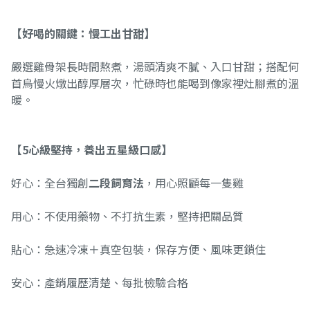
【好喝的關鍵：慢工出甘甜】
嚴選雞骨架長時間熬煮，湯頭清爽不膩、入口甘甜；搭配何
首烏慢火燉出醇厚層次，忙碌時也能喝到像家裡灶腳煮的溫
暖。
【5心級堅持，養出五星級口感】
好心：全台獨創
二段飼育法
，用心照顧每一隻雞
用心：不使用藥物、不打抗生素，堅持把關品質
貼心：急速冷凍＋真空包裝，保存方便、風味更鎖住
安心：產銷履歷清楚、每批檢驗合格