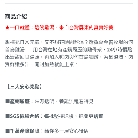
商品介紹
★一口就懂：這碗雞湯，來自台灣屏東的真實好養
想補充日常元氣，又不想花時間熬湯？選擇萬金畜牧場的何
首烏雞湯——用
台灣在地
有產銷履歷的雞骨架，
24小時慢熬
出清甜回甘湯頭，再加入雞肉與何首烏細燉，香氣溫潤、肉
質鮮嫩多汁，開封加熱就能上桌。
【三大安心亮點】
■
產銷履歷
：來源透明、養雞流程看得見
■
SGS檢驗合格
：每批堅持送檢，把關更踏實
■
千萬產險保障
：給你多一層安心後盾