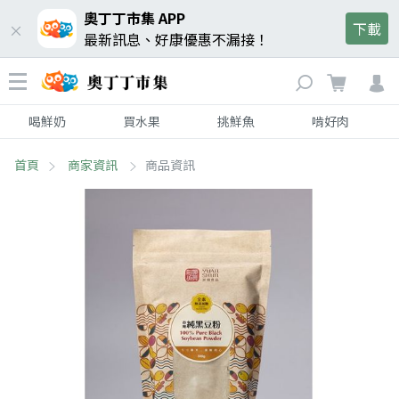
奧丁丁市集 APP
下載
最新訊息、好康優惠不漏接！
喝鮮奶
買水果
挑鮮魚
啃好肉
首頁
商家資訊
商品資訊