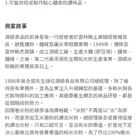
3.可當烘焙或製作點心麵食的調味品。
商家故事
源順食品的前身是第一代經營者於雲林縣土庫鎮經營雜貨
店，銷售麵粉、麵線及碾米等相關業務。1949年，遷移至
雲林縣虎尾鎮，成立源順工廠，生產大麵 (即豆簽)、麵條、
麵線。之後，第二代吳添源先生開拓米粉生產事業，源順米
粉廠的業務蒸蒸日上。
1986年吳全斌先生接任源順食品有限公司總經理，除了維
持原有業務外，並為企業注入升級轉型的基礎。多穀米與各
式穀物原料的加工應用，具健康養生概念的商品研發，都是
這個階段的努力。
因隨著米粉的競爭淪為價格戰，"米粉"不再是以"米"為原
料，而是添加玉米澱粉的調合米粉，總經理吳全斌覺得這樣
的調合米粉，只有口感可言，並沒有米的價值，於是他下定
決心要做出具有營養價值的純米米粉。為了作出100%糙米