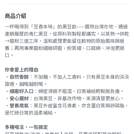
商品介紹
一杯喝得到「豆香本味」的黑豆飲——選用台灣在地、通過
產銷履歷的青仁黑豆，從原料到製程都講究。以蒸熟→烘乾
→磨粉三道工序，溫和處理更能留住穀物的原始風味與營
養；再用專業磨粉細緻研磨，粉質細、口感綿、沖泡更順
口。
你會愛上的理由
・
自然香醇
：不加糖、不加人工香料，只有黑豆本身的淡淡
甜香，越喝越耐喝。
・
細磨好入口
：綿密滑順不粗澀，日常補給輕鬆無負擔。
・
安心選材
：台灣黑豆、非基改作物，來源清楚更放心。
・
營養底氣
：黑豆外皮富含花青素，亦含蛋白質與卵磷脂，
是忙碌日常的溫柔補給。
多種喝法，一包搞定