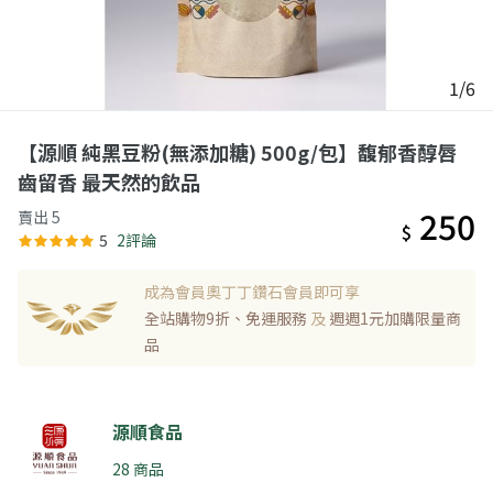
1/6
【源順 純黑豆粉(無添加糖) 500g/包】馥郁香醇唇
齒留香 最天然的飲品
250
賣出 5
$
5
2評論
成為會員奧丁丁鑽石會員即可享
全站購物9折、免運服務
及
週週1元加購限量商
品
源順食品
28 商品