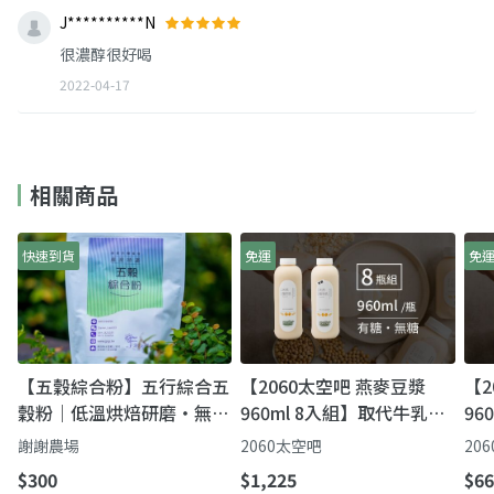
J**********N
很濃醇很好喝
2022-04-17
相關商品
快速到貨
免運
免
【五穀綜合粉】五行綜合五
【2060太空吧 燕麥豆漿
【2
穀粉｜低溫烘焙研磨・無糖
960ml 8入組】取代牛乳首
96
無添加，忙碌早晨一杯就到
選｜天然植物乳（無糖／微
選
謝謝農場
2060太空吧
20
位
糖）
糖
$300
$1,225
$66