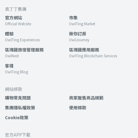
奧丁丁集團
官方網站
市集
Official Website
OwlTing Market
體驗
揪你訂房
OwlTing Experiences
OwlJourney
區塊鏈旅宿管理服務
區塊鏈應用服務
OwlNest
OwlTing Blockchain Services
客棧
OwlTing Blog
網站條款
購物常見問題
商家販售商品規範
集團隱私權政策
使用條款
Cookie政策
官方APP下載