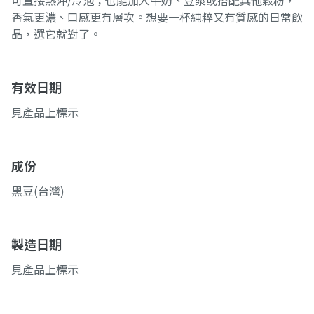
可直接熱沖/冷泡；也能加入牛奶、豆漿或搭配其他穀粉，
香氣更濃、口感更有層次。想要一杯純粹又有質感的日常飲
品，選它就對了。
有效日期
見產品上標示
成份
黑豆(台灣)
製造日期
見產品上標示