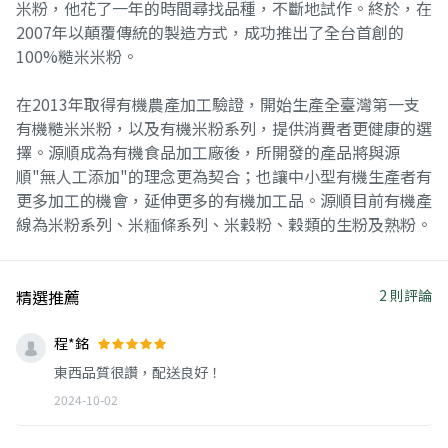
米粉，他花了一年的時間尋找品種，不斷地試作。終於，在
2007年以顛覆傳統的製造方式，成功推出了全台首創的
100%糙米米粉。
在2013年取得有機農產加工驗證，開始生產全臺灣第一支
有機糙米米粉，以及有機米粉系列，提供消費者更健康的選
擇。源順成為有機食品加工廠後，所開發的產品將與源
順"無人工添加"的理念更為契合；也讓中小型有機生產者有
更多加工的機會，延伸更多的有機加工品。源順目前有機產
線為米粉系列、米糆條系列、米穀粉、穀類的生粉及熟粉。
精選推薦
2 則評論
程*銘
東西品質很讚，配送良好！
2024-10-02