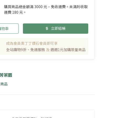
購買商品總金額滿 3000 元，免收運費。未滿則收取
運費 180 元。
立即結帳
購物車
成為會員奧丁丁鑽石會員即可享
全站購物9折、免運服務
及
週週1元加購限量商品
芳茶園
0 商品