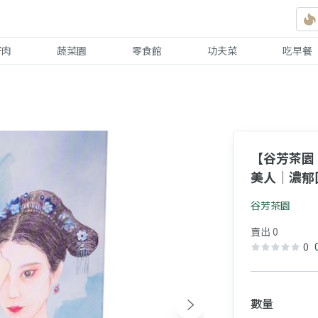
好肉
蔬菜園
零食館
功夫菜
吃早餐
【谷芳茶園
美人｜濃郁
谷芳茶園
賣出 0
0
數量