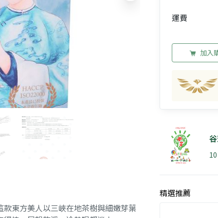
運費
加入
谷
1
精選推薦
這款東方美人以三峽在地茶樹與細嫩芽葉