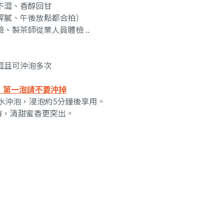
不澀、香醇回甘
解膩、午後放鬆都合拍）
製茶師從業人員體檢 ..
澀且可沖泡多次
，第一泡請不要沖掉
度熱水沖泡，浸泡約5分鐘後享用。
小時，清甜蜜香更突出。