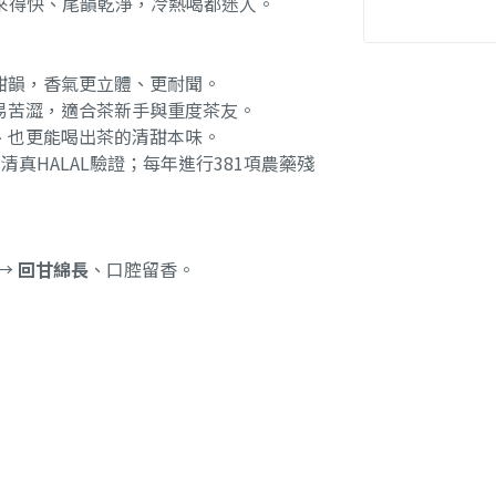
來得快、尾韻乾淨，冷熱喝都迷人。
甜韻，香氣更立體、更耐聞。
易苦澀，適合茶新手與重度茶友。
、也更能喝出茶的清甜本味。
P、清真HALAL驗證；每年進行381項農藥殘
 →
回甘綿長
、口腔留香。