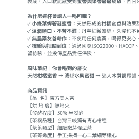
製成，入口就能感受到
蜜香與果香層層綻放
，回甘
為什麼這杯會讓人一喝回購？
✓
小綠葉蟬著涎蜜香
：天然形成的柑橘蜜香與熟果
✓
溫潤順口、不苦不澀
：丹寧細緻如絲，久浸也不
✓
無農藥友善耕作
：不使用任何農藥，喝得更安心
✓
檢驗與把關到位
：通過國際ISO22000、HACC
留檢驗，並投保產品責任保險。
風味筆記｜你會喝到的層次
天然
柑橘蜜香
→ 濃郁
水果蜜甜
→ 迷人
木質調
尾韻
商品資訊
【品 名】東方美人茶
【烘 焙 度】無焙火
【發酵程度】50% 半發酵
【茶樹品種】台灣三峽獨有青心柑種
【茶葉類型】細緻嫩芽條型茶
【茶菁嫩度】手工採摘一心二葉細芽嫩心