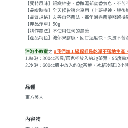
【獨特風味】細緻綿密、香醇濃郁蜜香氣息、不苦
【品嚐時機】全天候皆適合享用（上班提神、飯後
【品質規格】友善自然農法、每年通過農藥殘留檢驗、
【產品淨重】50g
【耕作農法】不使用任何的農藥
【產品特色】濃郁果膠感、回甘速度快、久浸不苦
沖泡小教室
之
#我們加工過程都是乾淨不落地生產
1.熱泡：300cc茶具/馬克杯放入約3g茶葉，95
2.冷泡：600cc瓶中放入約3g茶葉，冰箱冷藏12
品種
東方美人
內容物