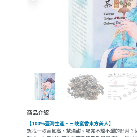
商品介紹
【100%臺灣生產・三峽蜜香東方美人】
想找一款
香氣高、茶湯甜、喝完不燥不澀
的好茶？