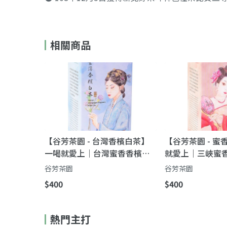
相關商品
【谷芳茶園 - 台灣香檳白茶】
【谷芳茶園 - 
一喝就愛上｜台灣蜜香香檳白
就愛上｜三峽蜜
茶・濃郁回甘不苦澀
回甘不苦澀
谷芳茶園
谷芳茶園
$400
$400
熱門主打