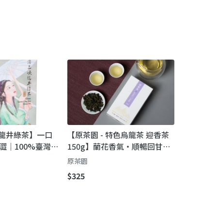
 龍井綠茶】一口
【原茶園 - 特色烏龍茶 迎香茶
澀｜100%臺灣三
150g】蘭花香氣・順暢回甘｜
50g）
台茶20號「迎香」烏龍
原茶園
$325