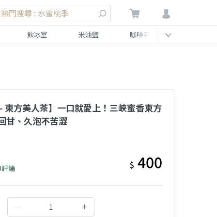
熱門搜尋 : 水蜜桃季
飲冰室
米油鹽
咖啡茶
伴手禮
 - 東方美人茶】一口就愛上！三峽蜜香東方
回甘、久泡不苦澀
400
$
0評論