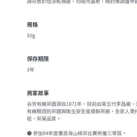
請存放於陰涼乾燥處，勿陽光直射，開封後請儘早
規格
50g
保存期限
3年
商家故事
谷芳有機茶園源自1871年，目前由第五代李昌峻
有機驗證的茶園與衛生安全星級製茶廠，全家人秉
程、茶葉品質。
● 參加94年度優良海山綠茶比賽榮獲三等獎。