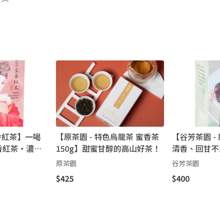
蜜香紅茶】一喝
【原茶園 - 特色烏龍茶 蜜香茶
【谷芳茶園 -
香紅茶・濃郁
150g】甜蜜甘醇的高山好茶！
清香、回甘不
峽龍井綠茶（
原茶園
谷芳茶園
$425
$400