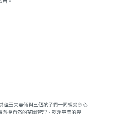
飲用。
、洪佳玉夫妻倆與三個孩子們一同經營慈心
持有機自然的茶園管理、乾淨專業的製