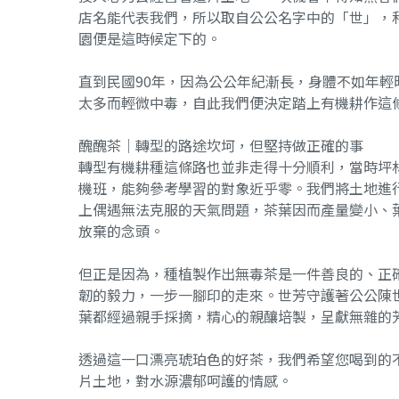
店名能代表我們，所以取自公公名字中的「世」，
園便是這時候定下的。
直到民國90年，因為公公年紀漸長，身體不如年
太多而輕微中毒，自此我們便決定踏上有機耕作這
醜醜茶｜轉型的路途坎坷，但堅持做正確的事
轉型有機耕種這條路也並非走得十分順利，當時坪
機班，能夠參考學習的對象近乎零。我們將土地進
上偶遇無法克服的天氣問題，茶葉因而產量變小、
放棄的念頭。
但正是因為，種植製作出無毒茶是一件善良的、正
韌的毅力，一步一腳印的走來。世芳守護著公公陳
葉都經過親手採摘，精心的親釀培製，呈獻無雜的
透過這一口漂亮琥珀色的好茶，我們希望您喝到的
片土地，對水源濃郁呵護的情感。