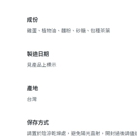
成份
雞蛋、植物油、麵粉、砂糖、包種茶葉
製造日期
見產品上標示
產地
台灣
保存方式
請置於陰涼乾燥處，避免陽光直射，開封過後請儘