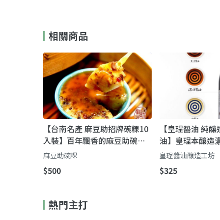
相關商品
【台南名產 麻豆助招牌碗粿10
【皇珵醬油 純釀
入裝】百年飄香的麻豆助碗粿
油】皇珵本釀造
｜樸實外表，一口就懂的溫柔
｜友善種植・手
麻豆助碗粿
皇珵醬油釀造工坊
老台灣味
添加
$500
$325
熱門主打