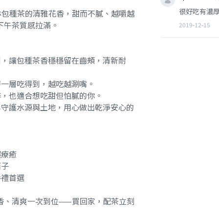
很好吃有濃
林包種茶的清雅花香，甜而不膩、越嚼越
下午茶質感拉滿。
2019-12-15
例，讓包種茶香穩穩留在齒頰，清新耐
層一層吃得到，越吃越涮嘴。
啡，也適合想吃甜但怕膩的你。
年守護水源與土地，用心做出乾淨安心的
超療癒
面子
手禮首選
香、清爽一次到位——買回家，配茶立刻