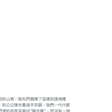
脈的山坡，祖先們選擇了這樣的環境種
，到公公陳世義接手茶園，我們一代代都
僅知道買茶要找"陳世義"，而沒有一個