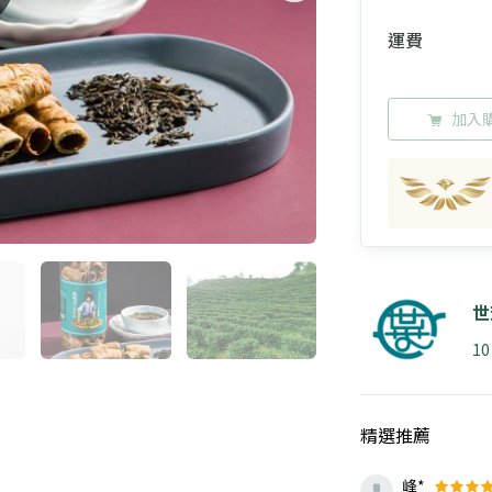
運費
加入
世
1
精選推薦
峰*