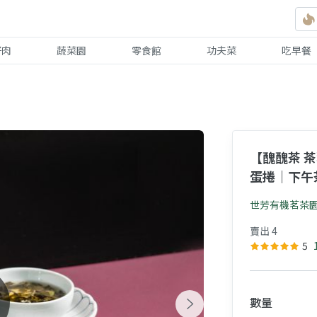
好肉
蔬菜園
零食館
功夫菜
吃早餐
【醜醜茶 
蛋捲｜下午
世芳有機茗茶
賣出 4
5
數量