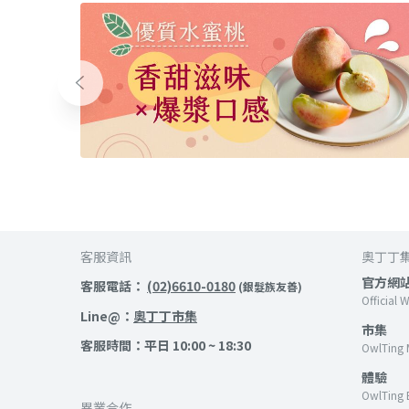
客服資訊
奧丁丁
官方網
客服電話：
(02)6610-0180
(銀髮族友善)
Official 
Line@：
奧丁丁市集
市集
客服時間：平日 10:00 ~ 18:30
OwlTing 
體驗
OwlTing 
異業合作