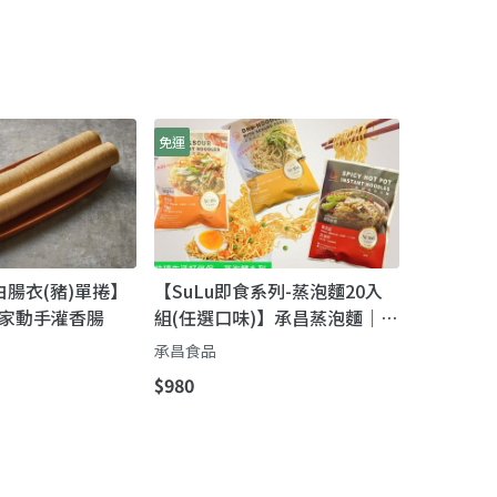
免運
白腸衣(豬)單捲】
【SuLu即食系列-蒸泡麵20入
家動手灌香腸
組(任選口味)】承昌蒸泡麵｜從
原料到成品「完全無添加」的
承昌食品
安心速食（20小包組）
$980