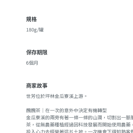
規格
180g/罐
保存期限
6個月
商家故事
世芳位於坪林金瓜寮溪上游。
醜醜茶｜在一次的意外中決定有機轉型
金瓜寮溪的兩旁有著一條一條的山澗，切割出一脈
茶，從無農藥種植經過因科技發展而開始使用農藥
投入心力去經營著這片土地。一次機會下得知熟客們