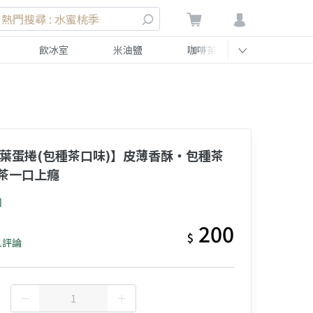
熱門搜尋 : 水蜜桃季
飲冰室
米油鹽
咖啡茶
伴手禮
茶葉蛋捲(包種茶口味)】皮薄香酥・包種茶
茶一口上癮
園
200
$
1評論