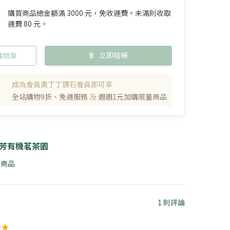
購買商品總金額滿 3000 元，免收運費。未滿則收取
運費 80 元。
立即結帳
購物車
成為會員奧丁丁鑽石會員即可享
全站購物9折、免運服務
及
週週1元加購限量商品
芳有機茗茶園
0 商品
1 則評論