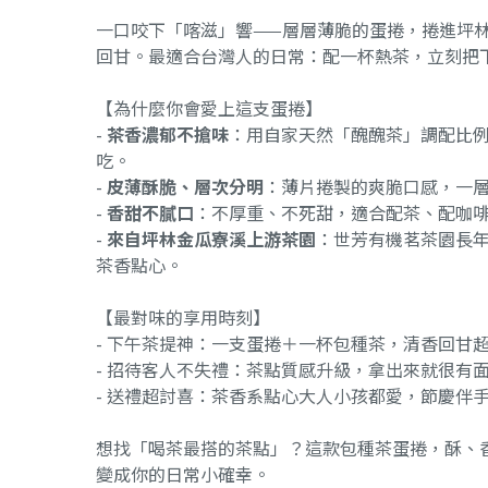
一口咬下「喀滋」響——層層薄脆的蛋捲，捲進坪
回甘。最適合台灣人的日常：配一杯熱茶，立刻把
【為什麼你會愛上這支蛋捲】
-
茶香濃郁不搶味
：用自家天然「醜醜茶」調配比
吃。
-
皮薄酥脆、層次分明
：薄片捲製的爽脆口感，一
-
香甜不膩口
：不厚重、不死甜，適合配茶、配咖
-
來自坪林金瓜寮溪上游茶園
：世芳有機茗茶園長
茶香點心。
【最對味的享用時刻】
- 下午茶提神：一支蛋捲＋一杯包種茶，清香回甘
- 招待客人不失禮：茶點質感升級，拿出來就很有
- 送禮超討喜：茶香系點心大人小孩都愛，節慶伴
想找「喝茶最搭的茶點」？這款包種茶蛋捲，酥、
變成你的日常小確幸。