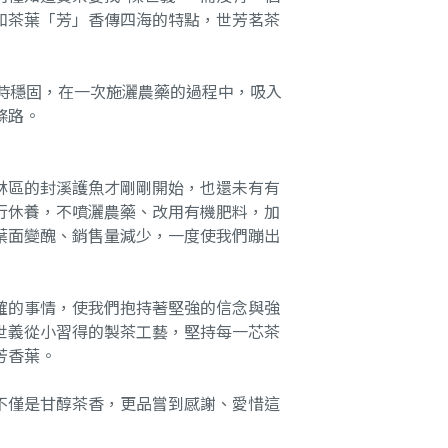
和茶葉「芳」香傳四海的特點，世芳茗茶
輕時穩固，在一次施灑農藥的過程中，吸入
條路。
林區的封溪護魚才剛剛開始，也還未有有
行休養，不噴灑農藥、改用有機肥料，加
葉面變醜、銷售量減少，一度使我們蹦出
確的事情，使我們抱持著堅強的信念與強
世義從小習得的製茶工藝，堅持每一芯茶
芳香葉。
不僅是甘醇茶香，更品嘗到感謝、愛惜這