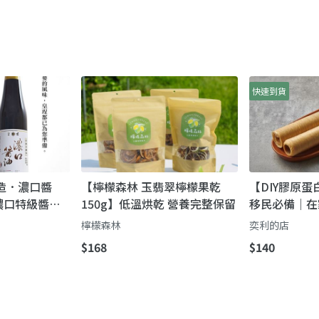
快速到貨
造．濃口醬
【檸檬森林 玉翡翠檸檬果乾
【DIY膠原蛋
濃口特級醬油
150g】低溫烘乾 營養完整保留
移民必備｜在
工釀造・絕無
檸檬森林
奕利的店
$168
$140