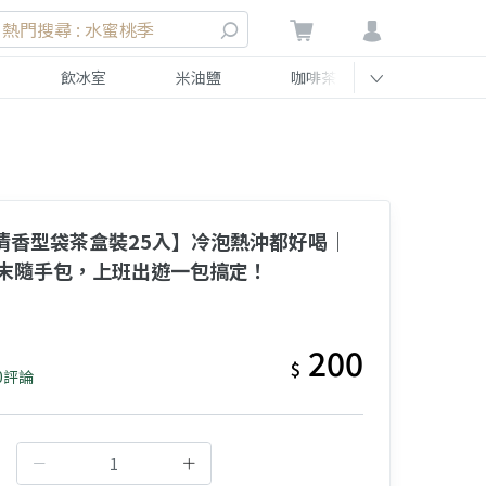
熱門搜尋 : 水蜜桃季
飲冰室
米油鹽
咖啡茶
伴手禮
- 清香型袋茶盒裝25入】冷泡熱沖都好喝｜
末隨手包，上班出遊一包搞定！
200
$
0評論