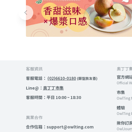
客服資訊
奧丁丁
官方網
客服電話：
(02)6610-0180
(銀髮族友善)
Official 
Line@：
奧丁丁市集
市集
客服時間：平日 10:00 ~ 18:30
OwlTing 
體驗
OwlTing 
異業合作
揪你訂
合作信箱：support@owlting.com
OwlJour