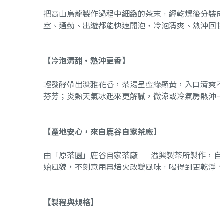
把高山烏龍製作過程中細緻的茶末，經乾燥後分裝
室、通勤、出遊都能快速開泡，冷泡清爽、熱沖回
【冷泡清甜・熱沖更香】
輕發酵帶出淡雅花香，茶湯呈蜜綠顯黃，入口清爽
芬芳；炎熱天氣冰起來更解膩，微涼或冷氣房熱沖
【產地安心，來自鹿谷自家茶廠】
由「原茶園」鹿谷自家茶廠——溢興製茶所製作，
始風貌，不刻意用再焙火改變風味，喝得到更乾淨
【製程與規格】