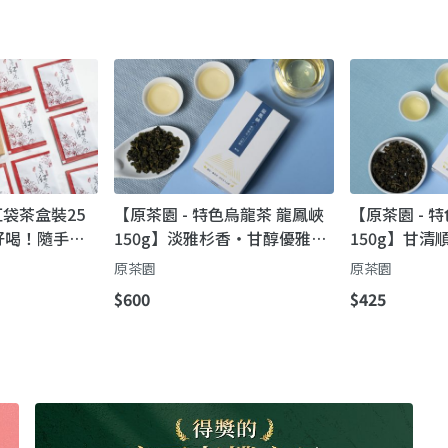
紅袋茶盒裝25
【原茶園 - 特色烏龍茶 龍鳳峽
【原茶園 - 
好喝！隨手一
150g】淡雅杉香・甘醇優雅｜
150g】甘
紅茶
龍鳳峽高山茶
原茶園
原茶園
$600
$425