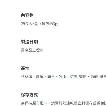
內容物
25包入/盒（每包約3g）
製造日期
見產品上標示
產地
杉林溪、鳳凰、鹿谷、竹山，信義-雙龍，秀峰-線浸等
保存方式
為保持原有風味，請置於陰涼乾燥密封保存並避免