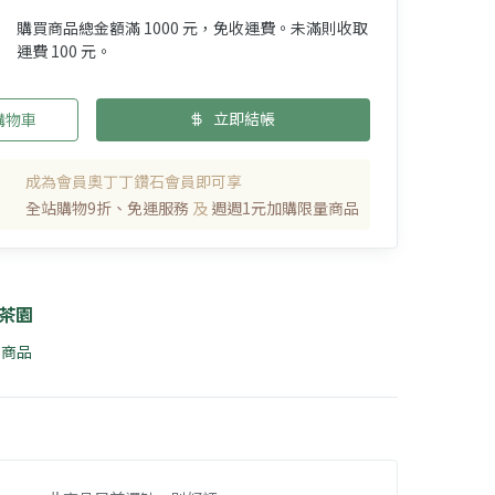
購買商品總金額滿 1000 元，免收運費。未滿則收取
運費 100 元。
立即結帳
購物車
成為會員奧丁丁鑽石會員即可享
全站購物9折、免運服務
及
週週1元加購限量商品
茶園
3 商品