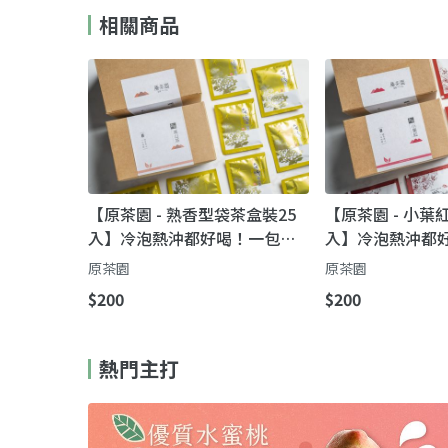
相關商品
【原茶園 - 熟香型袋茶盒裝25
【原茶園 - 小葉
入】冷泡熱沖都好喝！一包搞
入】冷泡熱沖都
定上班、通勤、出遊的高山烏
包的蔗香小葉種
原茶園
原茶園
龍香
$200
$200
熱門主打