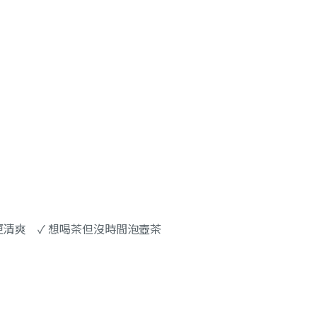
更清爽 ✓ 想喝茶但沒時間泡壺茶