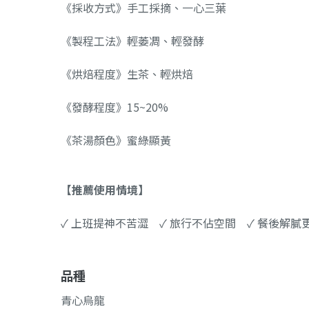
《採收方式》手工採摘、一心三葉
《製程工法》輕萎凋、輕發酵
《烘焙程度》生茶、輕烘焙
《發酵程度》15~20%
《茶湯顏色》蜜綠顯黃
【推薦使用情境】
✓ 上班提神不苦澀 ✓ 旅行不佔空間 ✓ 餐後解膩
品種
青心烏龍