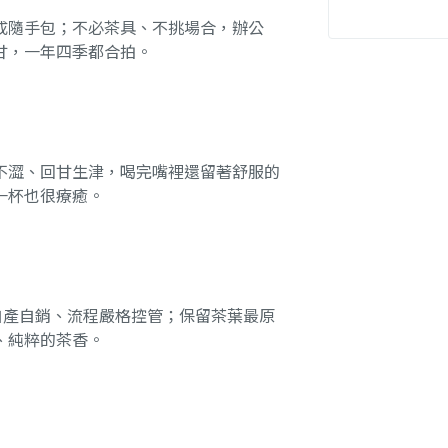
成隨手包；不必茶具、不挑場合，辦公
甘，一年四季都合拍。
不澀、回甘生津，喝完嘴裡還留著舒服的
一杯也很療癒。
自產自銷、流程嚴格控管；保留茶葉最原
、純粹的茶香。