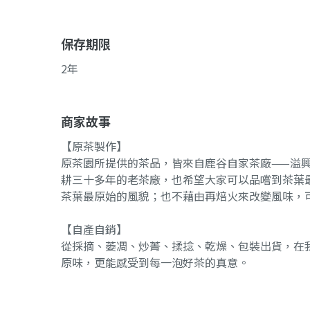
保存期限
2年
商家故事
【原茶製作】
原茶園所提供的茶品，皆來自鹿谷自家茶廠——溢
耕三十多年的老茶廠，也希望大家可以品嚐到茶葉
茶葉最原始的風貌；也不藉由再焙火來改變風味，
【自產自銷】
從採摘、萎凋、炒菁、揉捻、乾燥、包裝出貨，在
原味，更能感受到每一泡好茶的真意。