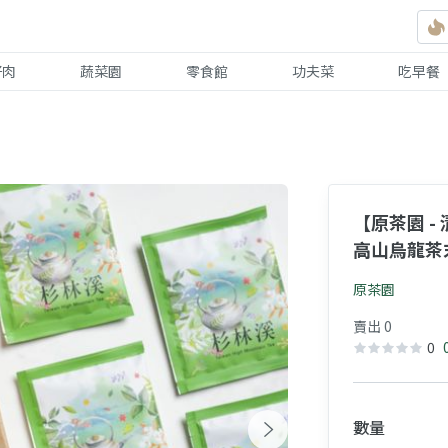
好肉
蔬菜園
零食館
功夫菜
吃早餐
【原茶園 
高山烏龍茶
原茶園
賣出 0
0
數量