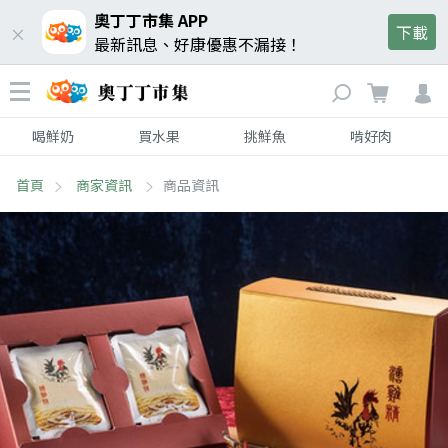
奧丁丁市集 APP
下載
最新訊息、好康優惠不漏接！
喝鮮奶
買水果
挑鮮魚
啃好肉
首頁
商家資訊
商品資訊