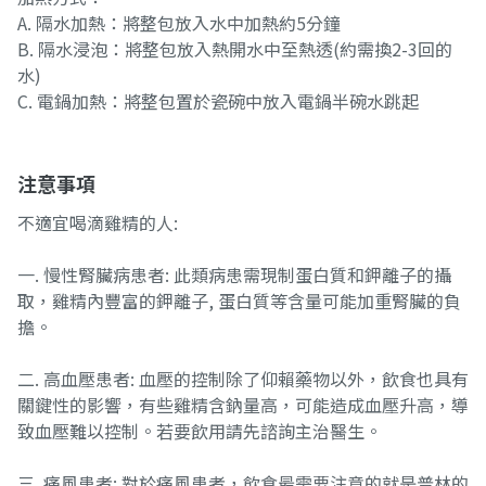
A. 隔水加熱：將整包放入水中加熱約5分鐘
B. 隔水浸泡：將整包放入熱開水中至熱透(約需換2-3回的
水)
C. 電鍋加熱：將整包置於瓷碗中放入電鍋半碗水跳起
注意事項
不適宜喝滴雞精的人:
一. 慢性腎臟病患者: 此類病患需現制蛋白質和鉀離子的攝
取，雞精內豐富的鉀離子, 蛋白質等含量可能加重腎臟的負
擔。
二. 高血壓患者: 血壓的控制除了仰賴藥物以外，飲食也具有
關鍵性的影響，有些雞精含鈉量高，可能造成血壓升高，導
致血壓難以控制。若要飲用請先諮詢主治醫生。
三. 痛風患者: 對於痛風患者，飲食最需要注意的就是普林的