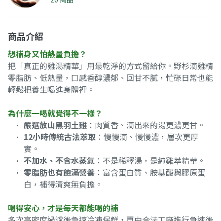
商品介紹
想補身又怕熱量負擔？
把「真正的雞湯精華」用最乾淨的方式留給你。野杉滴雞精
零脂肪、低熱量，口感香醇濃郁、回甘不膩，忙碌日常也能
輕鬆把養生喝進身體裡。
為什麼一喝就覺得不一樣？
嚴選放山黑羽土雞
：肉質香、滴出來的湯更濃更甘。
12小時傳統古法萃取
：慢慢滴、慢慢濃，層次更厚
實。
不加水、不含水蒸氣
：不是稀釋湯，是純雞萃精華。
零脂肪也有飽滿營養
：富含蛋白質、胺基酸與膠原蛋
白，補得清爽無負擔。
喝得安心，才是每天都能喝的補
多次高密度過濾後急速冷凍保鮮，再由合法工廠進行急速後