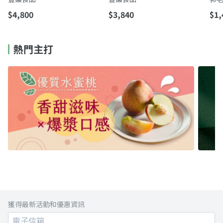
補給
精
$4,800
$3,840
$1,
己
熱門主打
獲得最新活動和優惠資訊