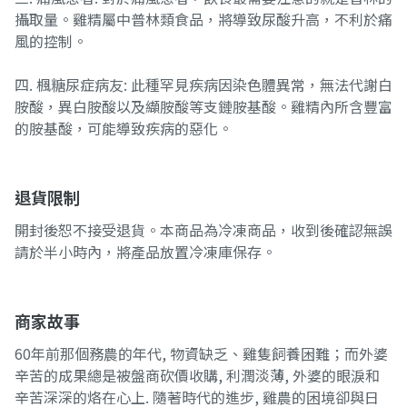
攝取量。雞精屬中普林類食品，將導致尿酸升高，不利於痛
風的控制。
四. 楓糖尿症病友: 此種罕見疾病因染色體異常，無法代謝白
胺酸，異白胺酸以及纈胺酸等支鏈胺基酸。雞精內所含豐富
的胺基酸，可能導致疾病的惡化。
退貨限制
開封後恕不接受退貨。本商品為冷凍商品，收到後確認無誤
請於半小時內，將產品放置冷凍庫保存。
商家故事
60年前那個務農的年代, 物資缺乏、雞隻飼養困難；而外婆
辛苦的成果總是被盤商砍價收購, 利潤淡薄, 外婆的眼淚和
辛苦深深的烙在心上. 隨著時代的進步, 雞農的困境卻與日