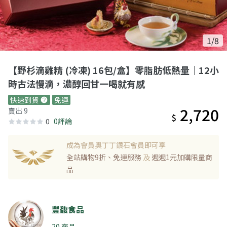
1/8
【野杉滴雞精 (冷凍) 16包/盒】零脂肪低熱量｜12小
時古法慢滴，濃醇回甘一喝就有感
快速到貨
免運
2,720
賣出 9
$
0
0評論
成為會員奧丁丁鑽石會員即可享
全站購物9折、免運服務
及
週週1元加購限量商
品
豐馥食品
20 商品