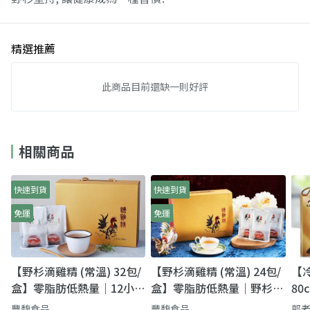
精選推薦
此商品目前還缺一則好評
相關商品
快速到貨
快速到貨
免運
免運
【野杉滴雞精 (常溫) 32包/
【野杉滴雞精 (常溫) 24包/
【
盒】零脂肪低熱量｜12小時
盒】零脂肪低熱量｜野杉滴
80
古法萃取，滴滴濃醇好補
雞精・滴滴濃醇的日常養身
｜
豐馥食品
豐馥食品
郭