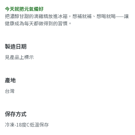
今天就把元氣備好
把濃醇甘甜的滴雞精放進冰箱，想補就補、想喝就喝——讓
健康成為每天都做得到的習慣。
製造日期
見產品上標示
產地
台灣
保存方式
冷凍-18度C低溫保存