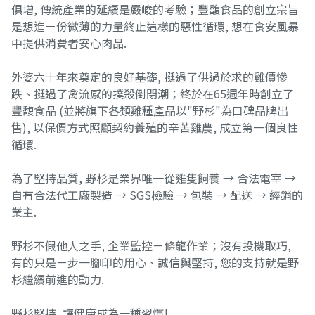
俱增, 傳統產業的延續是嚴峻的考驗；豐馥食品的創立宗旨
是想進ㄧ份微薄的力量終止這樣的惡性循環, 想在食安風暴
中提供消費者安心肉品.
外婆六十年來奠定的良好基礎, 挺過了供過於求的雞價慘
跌、挺過了禽流感的撲殺倒閉潮；終於在65週年時創立了
豐馥食品 (並將旗下各類雞種產品以"野杉"為口碑品牌出
售), 以保價方式照顧契約養殖的辛苦雞農, 成立第一個良性
循環.
為了堅持品質, 野杉是業界唯一從雞隻飼養 → 合法電宰 →
自有合法代工廠製造 → SGS檢驗 → 包裝 → 配送 → 經銷的
業主.
野杉不假他人之手, 企業監控ㄧ條龍作業；沒有投機取巧,
有的只是ㄧ步一腳印的用心、誠信與堅持, 您的支持就是野
杉繼續前進的動力.
野杉堅持, 讓健康成為一種習慣!