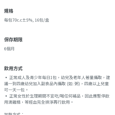
規格
每包70c.c±5%, 16包/盒
保存期限
6個月
飲用方式
▪ 正常成人及青少年每日1包，幼兒及老年人著量攝取，建
議一到四歲幼兒加入副食品內攝取 (如: 粥)，四歲以上兒童
可一天一包。
▪ 正常女性於生理期間不宜吃/喝任何補品，因此應暫停飲
用滴雞精，等經血完全排淨再行飲用。
加熱方式：