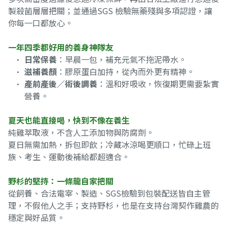
製殺菌層層把關；並通過SGS 檢驗無藥殘與多項認證，讓
你每一口都放心。
一年四季都好用的養身神隊友
日常保養
：早晨一包，補充元氣不拖泥帶水。
滋補養顏
：膠原蛋白加持，從內而外更有精神。
產前產後／術後調養
：溫和好吸收，恢復期更需要紮實
營養。
夏天也能直接喝，快到不像在養生
純雞萃取液，不含人工添加物與防腐劑。
夏日無需加熱，拆包即飲；冷藏冰涼喝更順口，忙碌上班
族、考生、運動後補給都超適合。
野杉的堅持：一條龍自家把關
從飼養、合法電宰、製造、SGS檢驗到包裝配送皆自主管
理，不假他人之手；支持野杉，也是在支持台灣契作雞農的
穩定與好品質。