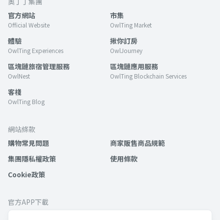
奧丁丁集團
官方網站
市集
Official Website
OwlTing Market
體驗
揪你訂房
OwlTing Experiences
OwlJourney
區塊鏈旅宿管理服務
區塊鏈應用服務
OwlNest
OwlTing Blockchain Services
客棧
OwlTing Blog
網站條款
購物常見問題
商家販售商品規範
集團隱私權政策
使用條款
Cookie政策
官方APP下載