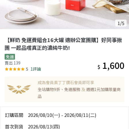
1/5
【鮮奶 免運費組合16大罐 適辦公室團購】好同事揪
團 一起品嚐真正的濃純牛奶!
免運
1,600
賣出 139
$
5
1評論
成為會員奧丁丁鑽石會員即可享
全站購物9折、免運服務
及
週週1元加購限量商
品
訂購區間
2026/08/10(一) - 2026/08/11(二)
首次到貨
2026/08/13(四)