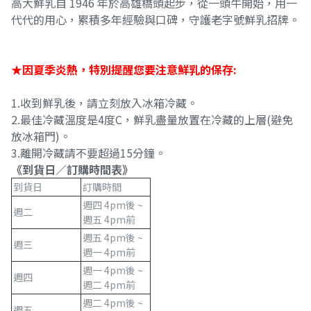
高大鮮乳自 1946 年於高雄橋頭起步，從一頭牛開始，用一
代代的用心，累積多年經驗與口碑，守護老字號鮮乳招牌。
★因夏季炎熱，特別提醒您要注意鮮乳的保存:
1.收到鮮乳後，請立刻放入冰箱冷藏。
2.最佳冷藏溫度是4度C，鮮乳盡量放置在冷藏的上層(避免
放冰箱門)。
3.離開冷藏請不要超過15分鐘。
《到貨日／訂購時間表》
到貨日
訂購時間
週四 4pm後 ~
週二
週五 4pm前
週五 4pm後 ~
週三
週一 4pm前
週一 4pm後 ~
週四
週二 4pm前
週二 4pm後 ~
週五