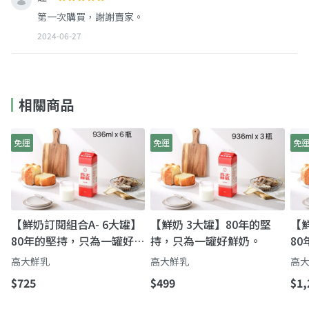
第一次購買，謝謝賣家。
2024-06-27
相關商品
免運
免運
免
【鮮奶訂閱組合A- 6大罐】
【鮮奶 3大罐】80年的堅
【鮮
80年的堅持，只為一罐好鮮
持，只為一罐好鮮奶。
8
奶。
奶
高大鮮乳
高大鮮乳
高
$725
$499
$1,