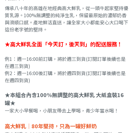
傳承八十年的高雄在地經典高大鮮乳，從一頭牛起家堅持優
質乳源。100%無調整的純淨生乳，保留最原始的濃郁奶香
與滑順口感。產地鮮活直送，讓全家大小都能安心大口喝下
這份老字號的堅持。
★高大鮮乳全面「今天訂，後天到」的配送服務！
例1：週一16:00前訂購，將於週三到貨(訂閱訂單後續也是
在週三到貨)
例2：週一16:00後訂購，將於週四到貨(訂閱訂單後續也是
在週四到貨)
★本組合內含100%無調整的高大鮮乳 大紙盒裝16
罐★
一家大小早餐喝，小朋友帶去上學喝，青少年當水喝！
高大鮮乳｜80年堅持，只為一罐好鮮奶