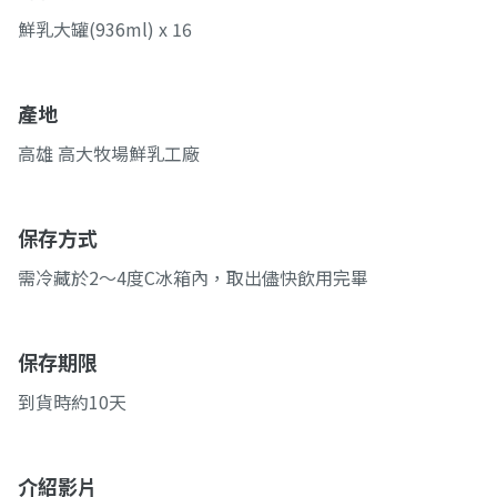
鮮乳大罐(936ml) x 16
產地
高雄 高大牧場鮮乳工廠
保存方式
需冷藏於2～4度C冰箱內，取出儘快飲用完畢
保存期限
到貨時約10天
介紹影片