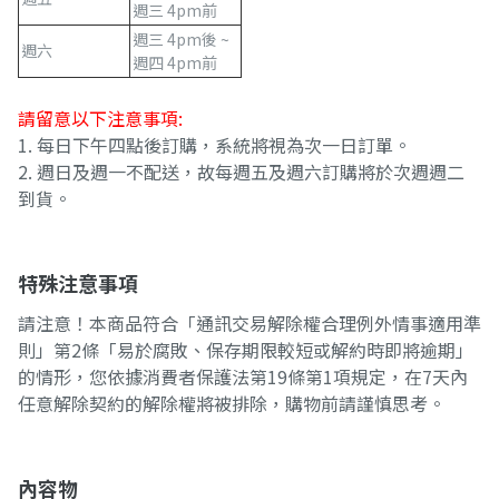
週三 4pm前
週三 4pm後 ~
週六
週四 4pm前
請留意以下注意事項:
1. 每日下午四點後訂購，系統將視為次一日訂單。
2. 週日及週一不配送，故每週五及週六訂購將於次週週二
到貨。
特殊注意事項
請注意！本商品符合「通訊交易解除權合理例外情事適用準
則」第2條「易於腐敗、保存期限較短或解約時即將逾期」
的情形，您依據消費者保護法第19條第1項規定，在7天內
任意解除契約的解除權將被排除，購物前請謹慎思考。
內容物