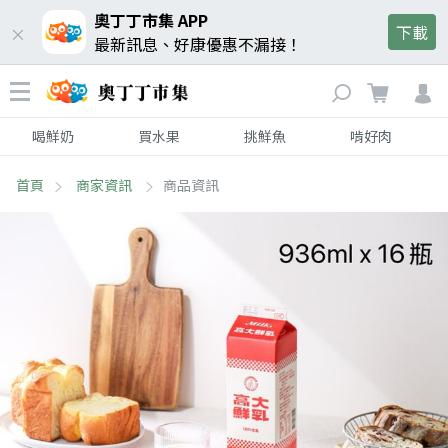
奧丁丁市集 APP
下載
最新訊息、好康優惠不漏接！
喝鮮奶
買水果
挑鮮魚
啃好肉
首頁
商家資訊
商品資訊