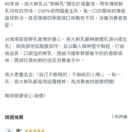
80年來，高大鮮乳以"熱鮮乳"聞名於南臺灣，帶有傳統鮮
乳特有的芳味，100%使用國產生乳，每一口的風味就像是
直球對決，甚至隨著四季變換口味略有不同，深獲消費者喜
愛。
台灣南部是鮮乳產業的重心，高大鮮乳嚴格篩選乳源(A級生
乳)，與高屏地區酪農契作，並以職人精神堅守製程，打造
高品質、口感佳的鮮乳，透過冷鏈新鮮鎖著牛奶的香醇滋
味，再將珍貴的鮮奶送至消費者手中。
高大老董名言:「自己不敢喝的，不做給別人喝!」，每一
天，高大鮮乳都是用這種精神，為消費者的健康把關!
喝得健康安心 無價!
精選推薦
1 則評論
連*