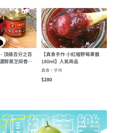
- 頂級百分之百
【真食手作 小紅帽野莓果醬
濃醇黑芝麻香｜
180ml】人氣商品
調味，香甜不膩
真食。手作
$280