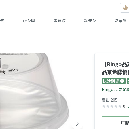
好肉
蔬菜園
零食館
功夫菜
吃早餐
【Ringo品
品菓希臘優
快速到貨
Ringo 品菓
賣出 205
0
訂閱