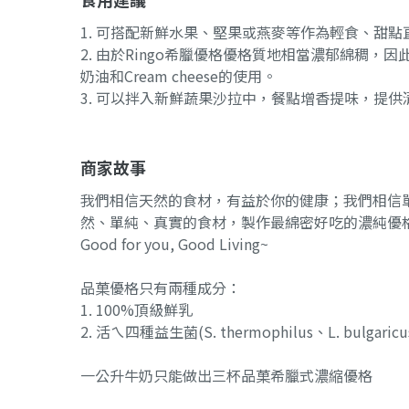
1. 可搭配新鮮水果、堅果或燕麥等作為輕食、甜點
2. 由於Ringo希臘優格優格質地相當濃郁綿稠
奶油和Cream cheese的使用。
3. 可以拌入新鮮蔬果沙拉中，餐點增香提味，提
商家故事
我們相信天然的食材，有益於你的健康；我們相信
然、單純、真實的食材，製作最綿密好吃的濃純優
Good for you, Good Living~
品菓優格只有兩種成分：
1. 100%頂級鮮乳
2. 活ㄟ四種益生菌(S. thermophilus、L. bulgaricus
一公升牛奶只能做出三杯品菓希臘式濃縮優格