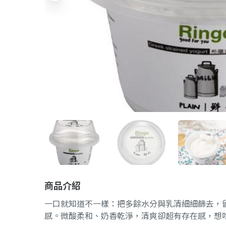
商品介紹
一口就知道不一樣：把多餘水分與乳清細細篩去，
感。微酸柔和、奶香乾淨，清爽卻超有存在感，想