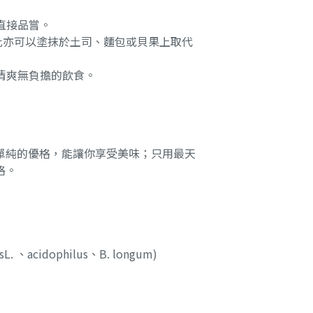
直接品嘗。
，因此亦可以塗抹於土司、麵包或貝果上取代
供清爽無負擔的飲食。
單純的優格，能讓你享受美味；只用最天
格。
L. 、acidophilus、B. longum)