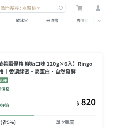
熱門搜尋 : 水蜜桃季
飲冰室
米油鹽
咖啡茶
伴手禮
菓希臘優格 鮮奶口味 120g×6入】Ringo
格｜香濃綿密・高蛋白・自然發酵
免運
希臘優格
820
$
0評論
(省5%)
單次購買