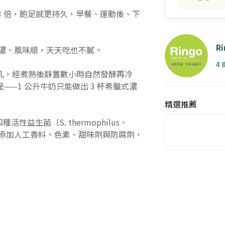
3 倍，飽足感更持久，早餐、運動後、下
R
感濃、風味順，天天吃也不膩。
4
乳，經煮熟後靜置數小時自然發酵再冷
—1 公升牛奶只能做出 3 杯希臘式濃
精選推薦
活性益生菌（S. thermophilus、
longum），不添加人工香料、色素、甜味劑與防腐劑，