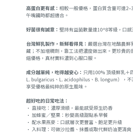
高蛋白更有感：
相較一般優格，蛋白質含量可達2–
午嘴饞時都超適合。
好菌很有誠意：
堅持有益菌數量達10^8等級，口
台灣鮮乳製作，新鮮看得見：
嚴選台灣在地酪農鮮
藏；不加增稠劑，靠工法把濃度做出來。更珍貴的是—
縮優格，真材實料濃到心服口服。
成分越單純，吃得越安心：
只用100% 頂級鮮乳＋四種
L. bulgaricus、L. acidophilus、B. 
享受優格最純粹的原生風味。
超好吃的日常吃法：
• 直接吃：濃厚滑順，最能感受原生奶香
• 加蜂蜜／堅果：秒變高級甜點系早餐
• 配水果燕麥：口感層次更豐富、飽足更升級
• 入料理：可做沙拉醬、抹醬或取代鮮奶油更清爽