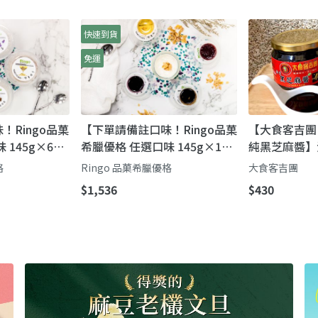
快速到貨
免運
！Ringo品菓
【下單請備註口味！Ringo品菓
【大食客吉團 
 145g×6
希臘優格 任選口味 145g×12
純黑芝麻醬】
菓希臘優格｜濃
入】Ringo 品菓希臘優格｜香
天然不加糖不
格
Ringo 品菓希臘優格
大食客吉團
到真材實料的
濃綿密・高蛋白低負擔，搭配
口
$1,536
$430
手作果醬更好吃