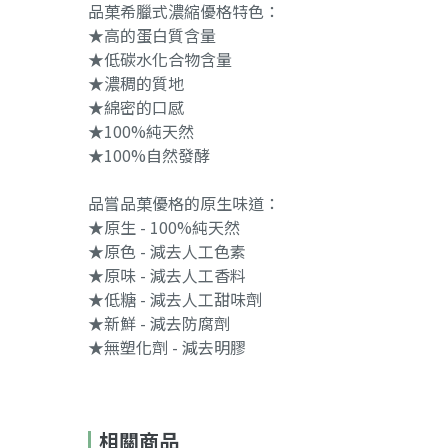
品菓希臘式濃縮優格特色：
★高的蛋白質含量
★低碳水化合物含量
★濃稠的質地
★綿密的口感
★100%純天然
★100%自然發酵
品嘗品菓優格的原生味道：
★原生 - 100%純天然
★原色 - 減去人工色素
★原味 - 減去人工香料
★低糖 - 減去人工甜味劑
★新鮮 - 減去防腐劑
★無塑化劑 - 減去明膠
相關商品