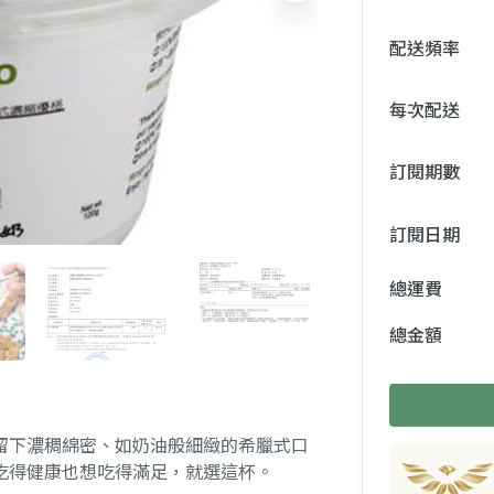
配送頻率
每次配送
訂閱期數
訂閱日期
總運費
總金額
留下濃稠綿密、如奶油般細緻的希臘式口
吃得健康也想吃得滿足，就選這杯。