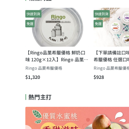
快速到貨
快速到貨
免運
免運
【Ringo品菓希臘優格 鮮奶口
【下單請備註口味
味 120g×12入】Ringo 品菓希
希臘優格 任選口味
臘式濃縮優格｜奶油般濃厚、
入】Ringo 品
Ringo 品菓希臘優格
Ringo 品菓希臘優
飽足又清爽
到像奶油，吃得
$1,320
$928
純粹
熱門主打