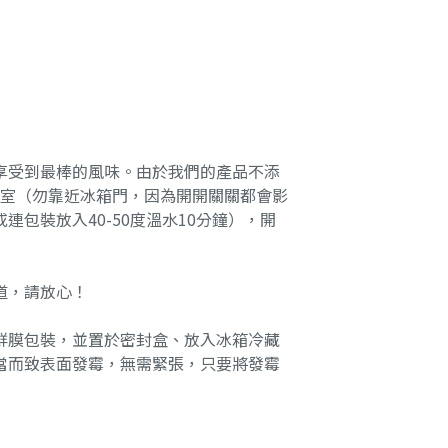
享受到最棒的風味。由於我們的產品不添
藏室（勿靠近冰箱門，因為開開關關都會影
包裝放入40-50度溫水10分鐘），開
道，請放心！
鮮膜包裝，並置於密封盒、放入冰箱冷藏
當而致表面發霉，無需緊張，只要將發霉