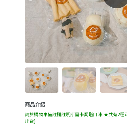
商品介紹
請於購物車備註欄註明所需卡喬塔口味-★共有2種
出貨)