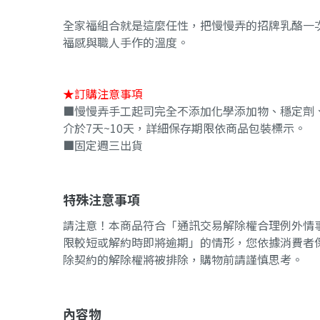
全家福組合就是這麼任性，把慢慢弄的招牌乳酪一
福感與職人手作的溫度。
★訂購注意事項
■慢慢弄手工起司完全不添加化學添加物、穩定劑
介於7天~10天，詳細保存期限依商品包裝標示。
■固定週三出貨
特殊注意事項
請注意！本商品符合「通訊交易解除權合理例外情
限較短或解約時即將逾期」的情形，您依據消費者保
除契約的解除權將被排除，購物前請謹慎思考。
內容物