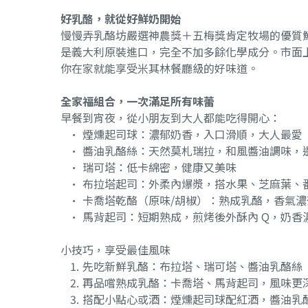
好乳酪，就從好鮮奶開始
慢慢弄乳酪坊嚴選神農獎＋五梅獎肯定牧場的優質
是義大利原裝進口，完全不加多餘化學成分。市面
你在家就能享受米其林餐廳級的好味道。
全家福組合，一次滿足所有味蕾
早餐到宵夜，從小朋友到大人都能吃得開心：
煙燻起司球：濃郁奶香，入口滑順，大人最愛
醬油乳酪絲：天然莫札瑞拉，和風醬油調味，
瑞可塔：低卡綿密，健康又美味
布拉塔起司：外柔內爆漿，搭水果、芝麻葉、
卡喬塔乾酪（原味/胡椒）：熟成乳酪，香氣濃
馬背起司：短期熟成，煎烤後外酥內 Q，奶香
小技巧，享受最佳風味
先吃新鮮乳酪：布拉塔、瑞可塔、醬油乳酪絲
再品嚐熟成乳酪：卡喬塔、馬背起司，風味更
搭配小點心或酒：煙燻起司球配紅酒，醬油乳