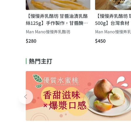
【慢慢弄乳酪坊 甘醬油漬乳酪
【慢慢弄乳酪坊 
絲125g】手作製作，甘醬醃漬
500g】台灣食材
入味，乳酪濃郁香氣十足
夫，柔滑綿密，
Man Mano慢慢弄乳酪坊
Man Mano慢慢弄
風味
$280
$450
熱門主打