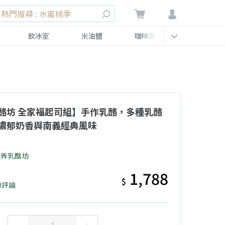
熱門搜尋 : 水蜜桃季
飲冰室
米油鹽
咖啡茶
伴手禮
乳酪，多種乳酪
濃郁奶香與南義經典風味
慢慢弄乳酪坊
1,788
$
0評論