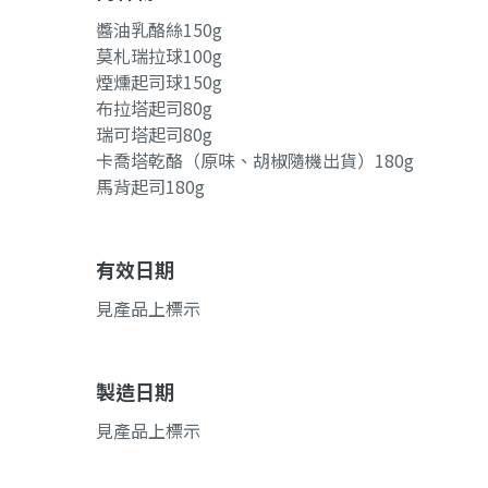
醬油乳酪絲150g
莫札瑞拉球100g
煙燻起司球150g
布拉塔起司80g
瑞可塔起司80g
卡喬塔乾酪（原味、胡椒隨機出貨）180g
馬背起司180g
有效日期
見產品上標示
製造日期
見產品上標示