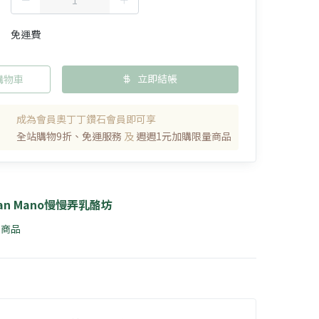
免運費
立即結帳
購物車
成為會員奧丁丁鑽石會員即可享
全站購物9折、免運服務
及
週週1元加購限量商品
an Mano慢慢弄乳酪坊
1 商品