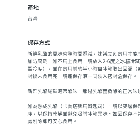
產地
台灣
保存方式
新鮮乳酪的風味會隨時間遞減，建議立刻食用才能
加防腐劑，如不馬上食用，請放入2-6度之冰箱冷
響冷度），並在食用前約半小時自冰箱取出回溫（或連
封後未食用完，請連保存液一同裝入密封盒保存。
新鮮乳酪尾韻略帶酸味，那是乳酸菌發酵的正常味
如為熟成乳酪（卡喬塔與馬背起司），請以雙層保
庫，以保持乾燥並避免吸附冰箱異味。如因保存不
處削除即可安心食用。