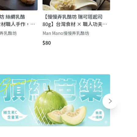
坊 絲綢乳酪
【慢慢弄乳酪坊 瑞可塔起司
灣食材職人手作，拉
80g】台灣食材 × 職人功夫，
滑順，道地南義
柔滑綿密，享受南義手作風味
慢慢弄乳酪坊
Man Mano慢慢弄乳酪坊
$80