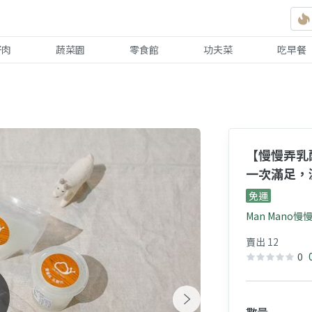
好肉
蔬菜園
零食館
功夫菜
吃早餐
【慢慢弄乳酪坊 全家福起司組】手作
一次滿足，
免運
Man Mano
賣出 12
0