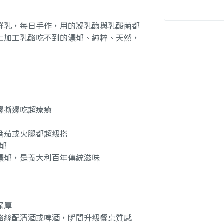
鮮乳，每日手作，用的凝乳酶與乳酸菌都
上加工乳酪吃不到的濃郁、純粹、天然，
邊撕邊吃超療癒
番茄或火腿都超級搭
郁
濃郁，是義大利百年傳統滋味
深厚
酪絲配清酒或啤酒，瞬間升級餐桌質感