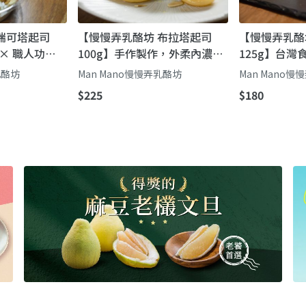
瑞可塔起司
【慢慢弄乳酪坊 布拉塔起司
【慢慢弄乳酪
 × 職人功
100g】手作製作，外柔內濃，
125g】台
享受南義手作
奶香十足，享受南義經典風味
絲濃郁、鮮嫩
乳酪坊
Man Mano慢慢弄乳酪坊
Man Mano
風味
$225
$180