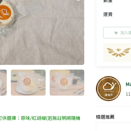
數量
運費
加入
M
1
精選推薦
可供選擇：原味/紅胡椒(若無註明將隨機