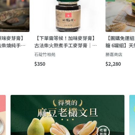
原味麥芽膏】
【下單需等候！加味麥芽膏】
【團購免運組
法柴燒純手工
古法柴火熬煮手工麥芽膏｜最
糖 6罐組】
的甜蜜滋味）
自然的甜蜜滋味
糯米＋新鮮麥
石碇竹柏苑
勝嘉商店
草香、甘甜不
$350
$2,280