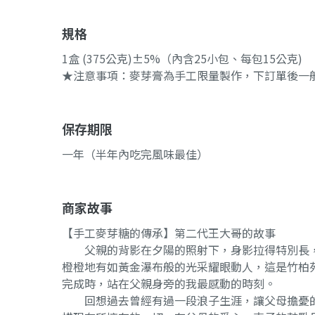
規格
1盒 (375公克)±5%（內含25小包、每包15公克)
★注意事項：麥芽膏為手工限量製作，下訂單後一般
保存期限
一年（半年內吃完風味最佳）
商家故事
【手工麥芽糖的傳承】第二代王大哥的故事
父親的背影在夕陽的照射下，身影拉得特別長，
橙橙地有如黃金瀑布般的光采耀眼動人，這是竹柏
完成時，站在父親身旁的我最感動的時刻。
回想過去曾經有過一段浪子生涯，讓父母擔憂的