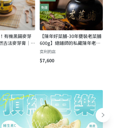
免運
！有機黑餳麥芽
【陳年好菜脯-30年甕裝老菜脯
天然古法麥芽膏｜
600g】總鋪師的私藏陳年老菜
草慢熬，淡淡麥
脯
奕利的店
黏牙
$7,600