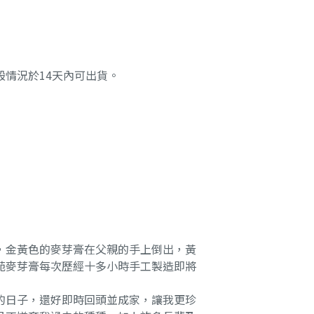
情況於14天內可出貨。
金黃色的麥芽膏在父親的手上倒出，黃
苑麥芽膏每次歷經十多小時手工製造即將
日子，還好即時回頭並成家，讓我更珍