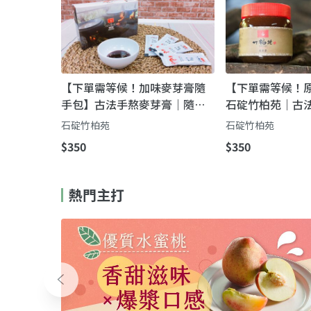
【下單需等候！加味麥芽膏隨
【下單需等候！
手包】古法手熬麥芽膏｜隨身
石碇竹柏苑｜古
一條，甜得剛剛好不沾手
麥芽膏（最自然
石碇竹柏苑
石碇竹柏苑
$350
$350
熱門主打