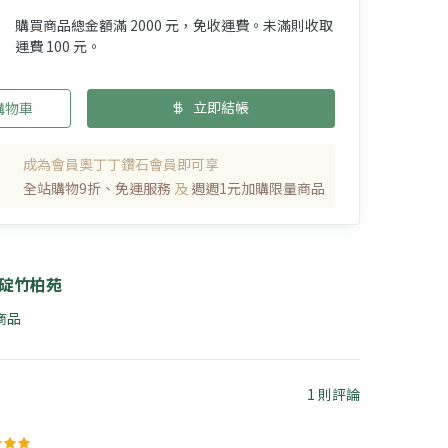
購買商品總金額滿 2000 元，免收運費。未滿則收取
運費 100 元。
立即結帳
購物車
成為會員奧丁丁鑽石會員即可享
全站購物9折、免運服務
及
週週1元加購限量商品
碇竹柏苑
 商品
1 則評論