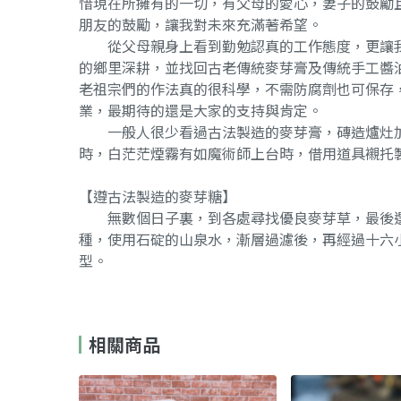
惜現在所擁有的一切，有父母的愛心，妻子的鼓勵
朋友的鼓勵，讓我對未來充滿著希望。
從父母親身上看到勤勉認真的工作態度，更讓我
的鄉里深耕，並找回古老傳統麥芽膏及傳統手工醬
老祖宗們的作法真的很科學，不需防腐劑也可保存
業，最期待的還是大家的支持與肯定。
一般人很少看過古法製造的麥芽膏，磚造爐灶加
時，白茫茫煙霧有如魔術師上台時，借用道具襯托
【遵古法製造的麥芽糖】
無數個日子裏，到各處尋找優良麥芽草，最後選
種，使用石碇的山泉水，漸層過濾後，再經過十六
型。
相關商品