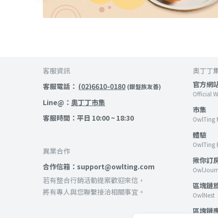
客服資訊
奧丁丁
官方網
客服電話：
(02)6610-0180
(銀髮族友善)
Official 
Line@：
奧丁丁市集
市集
客服時間：平日 10:00 ~ 18:30
OwlTing 
體驗
OwlTing 
異業合作
揪你訂
合作信箱：support@owlting.com
OwlJour
若有整合行銷活動提案歡迎來信，
區塊鏈
將有專人與您聯繫接洽相關事宜。
OwlNest
區塊鏈