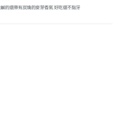
鹹的還帶有炭燒的麥芽香氣 好吃還不黏牙