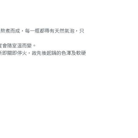
灶熬煮而成，每一瓶都帶有天然氣泡，只
度會隨室溫而變。
斯即關即停火，故先後起鍋的色澤及軟硬