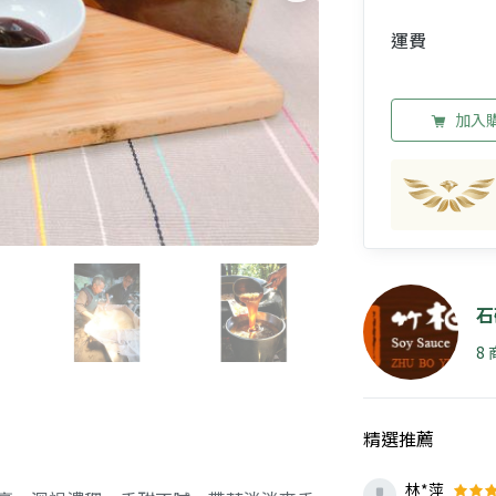
運費
加入
石
8
精選推薦
林*萍