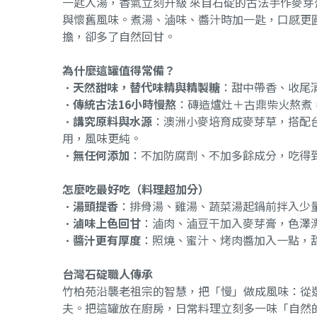
一匙入湯，香氣立刻升級 來自石碇的古法手作麥
與懷舊風味。煮湯、滷味、醬汁時加一匙，口感更
擔，卻多了自然回甘。
為什麼這罐值得常備？
•
天然甜味，替代味精與精製糖
：甜中帶香、收尾
•
傳統古法16小時慢熬
：磚造爐灶＋古鼎柴火熬煮
•
講究原料與水源
：澳洲小麥培育成麥芽草，搭配
用，風味更純。
•
無任何添加
：不加防腐劑、不加多餘成分，吃得
怎麼吃最好吃（料理超加分）
•
湯頭提香
：排骨湯、雞湯、蔬菜湯起鍋前拌入少
•
滷味上色回甘
：滷肉、滷豆干加入麥芽膏，色澤
•
醬汁更有厚度
：照燒、蜜汁、烤肉醬加入一點，
台灣石碇職人傳承
竹柏苑沿襲老祖宗的智慧，把「慢」做成風味：從
夫。把這罐放在廚房，日常料理立刻多一味「自然