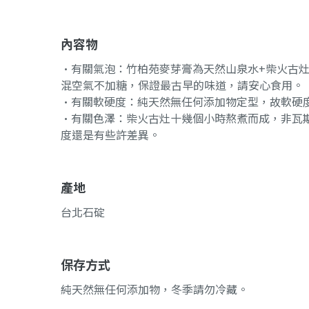
內容物
•有關氣泡：竹柏苑麥芽膏為天然山泉水+柴火古
混空氣不加糖，保證最古早的味道，請安心食用。
•有關軟硬度：純天然無任何添加物定型，故軟硬
•有關色澤：柴火古灶十幾個小時熬煮而成，非瓦
度還是有些許差異。
產地
台北石碇
保存方式
純天然無任何添加物，冬季請勿冷藏。