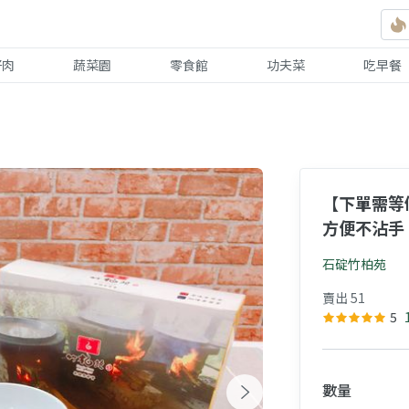
好肉
蔬菜園
零食館
功夫菜
吃早餐
【下單需等
方便不沾手
石碇竹柏苑
賣出 51
5
數量