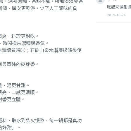
芽膏，深褐濃稠、香甜不膩，帶著淡淡麥香
吃起來微甜微
圓潤、層次更乾淨，少了人工調味的負
2019-10-24
清爽，料理更耐吃。
，時間換來濃稠與香氣。
台灣優質糯米；石碇山泉水漸層過濾後使
到最單純的麥芽香。
量，湯更甘甜。
漂亮、口感更滑順。
甜香更立體。
選料、取水到柴火慢熬，每一鍋都是真功
的好甜」。