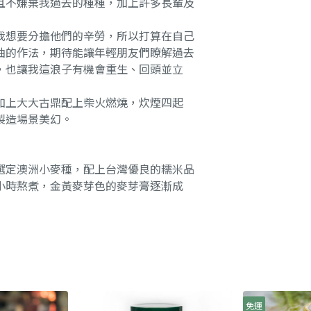
且不嫌棄我過去的種種，加上許多長輩及
想要分擔他們的辛勞，所以打算在自己
油的作法，期待能讓年輕朋友們瞭解過去
，也讓我這浪子有機會重生、回頭並立
上大大古鼎配上柴火燃燒，炊煙四起
製造場景美幻。
定澳洲小麥種，配上台灣優良的糯米品
小時熬煮，金黃麥芽色的麥芽膏逐漸成
免運