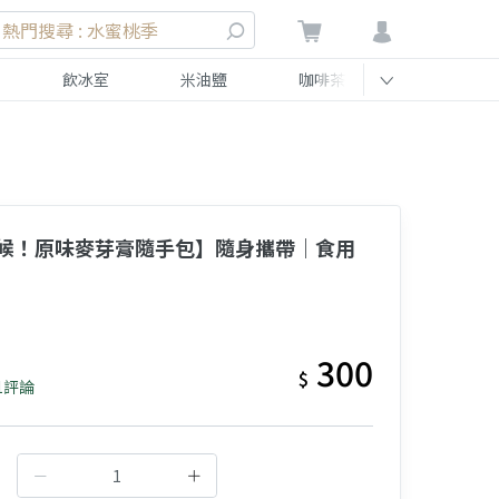
熱門搜尋 : 水蜜桃季
飲冰室
米油鹽
咖啡茶
伴手禮
候！原味麥芽膏隨手包】隨身攜帶｜食用
300
$
1評論