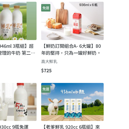
免運
46ml 3瓶組】超
【鮮奶訂閱組合A- 6大罐】80
管理的牛奶 第二代
年的堅持，只為一罐好鮮奶。
要完成的使命鮮奶
高大鮮乳
$725
免運
30cc 9瓶免運
【老爹鮮乳 920cc 6瓶組】來