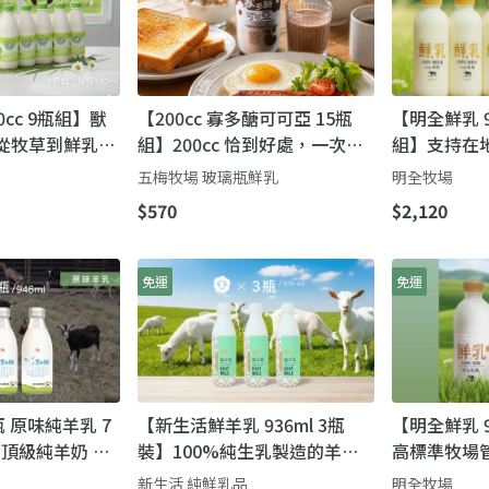
0cc 9瓶組】獸
【200cc 寡多醣可可亞 15瓶
【明全鮮乳 9
從牧草到鮮乳的
組】200cc 恰到好處，一次喝
組】支持在
完，新鮮不浪費！
場直送牛奶!
五梅牧場 玻璃瓶鮮乳
明全牧場
$570
$2,120
免運
免運
瓶 原味純羊乳 7
【新生活鮮羊乳 936ml 3瓶
【明全鮮乳 9
%頂級純羊奶 無
裝】100%純生乳製造的羊奶
高標準牧場
 人工色素 人工
顛覆羊乳記憶味覺
瞞著父親也
新生活 純鮮乳品
明全牧場