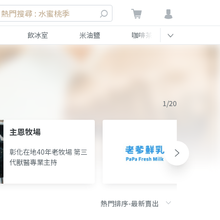
熱門搜尋 : 水蜜桃季
飲冰室
米油鹽
咖啡茶
伴手禮
1/20
主恩牧場
永榮牧
彰化在地40年老牧場 第三
嘉義中
代獸醫專業主持
愛土有