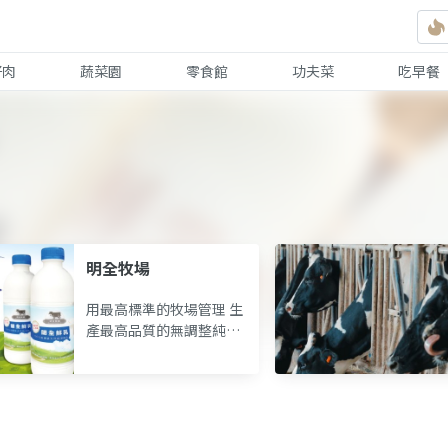
好肉
蔬菜園
零食館
功夫菜
吃早餐
明全牧場
用最高標準的牧場管理 生
產最高品質的無調整純鮮
乳