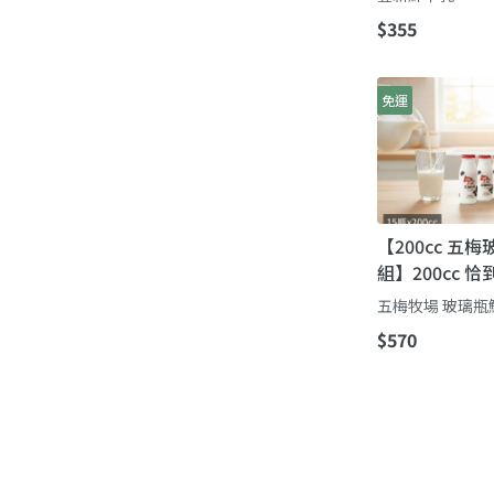
香料
$355
免運
【200cc 五
組】200cc 
完，新鮮不浪
五梅牧場 玻璃瓶
$570