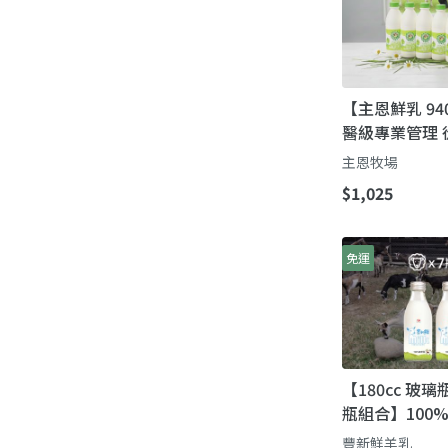
【主恩鮮乳 94
醫級專業管理 
純淨承諾
主恩牧場
$1,025
免運
【180cc 玻璃
瓶組合】100
乳化劑 消泡劑
豐新鮮羊乳