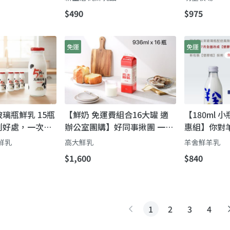
$490
$975
免運
免運
梅玻璃瓶鮮乳 15瓶
【鮮奶 免運費組合16大罐 適
【180ml 
恰到好處，一次喝
辦公室團購】好同事揪團 一起
惠組】你對
費！
品嚐真正的濃純牛奶!
將被「羊舍
鮮乳
高大鮮乳
羊舍鮮羊乳
$1,600
$840
1
2
3
4