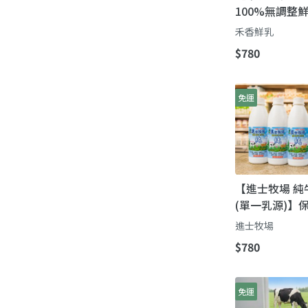
100%無調整
來自最快樂的乳
禾香鮮乳
$780
免運
【進士牧場 純
(單一乳源)】
「娟姍」級濃
進士牧場
$780
免運