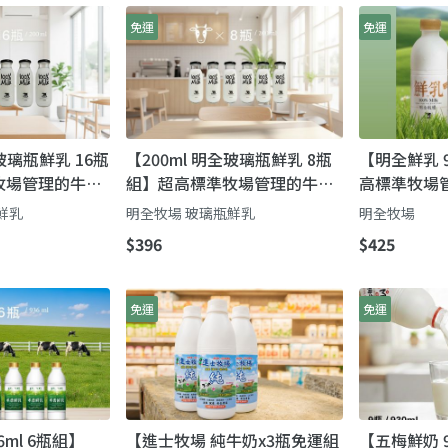
免運
免運
全玻璃瓶鮮乳 16瓶
【200ml 明全玻璃瓶鮮乳 8瓶
【明全鮮乳 9
牧場管理的牛奶
組】超高標準牧場管理的牛奶
高標準牧場
親也要完成的使
第二代瞞著父親也要完成的使
瞞著父親也
鮮乳
明全牧場 玻璃瓶鮮乳
明全牧場
命鮮奶
$396
$425
免運
免運
6ml 6瓶組】
【進士牧場 純牛奶x3瓶免運組
【五梅鮮奶 9