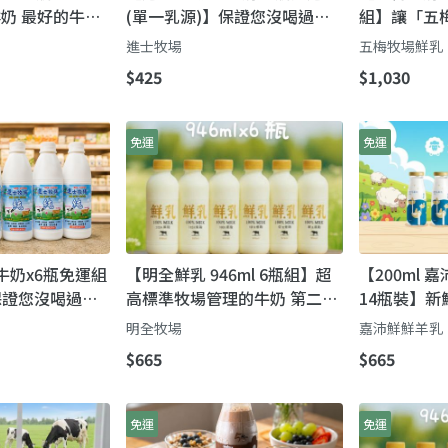
鮮奶 最好的牛奶
(單一乳源)】保證您沒喝過的
組】讓「五
牛!
「娟姍」級濃醇香
成為您全家
進士牧場
五梅牧場鮮乳
$425
$1,030
免運
免運
牛奶x6瓶免運組
【明全鮮乳 946ml 6瓶組】超
【200ml
保證您沒喝過的
高標準牧場管理的牛奶 第二代
14瓶裝】新
醇香
瞞著父親也要完成的使命鮮奶
家
明全牧場
嘉沛鮮鮮羊乳
$665
$665
免運
免運