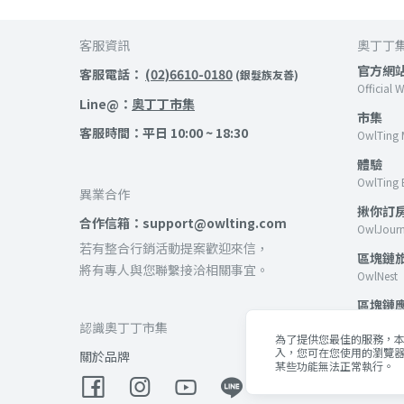
客服資訊
奧丁丁
官方網
客服電話：
(02)6610-0180
(銀髮族友善)
Official 
Line@：
奧丁丁市集
市集
客服時間：平日 10:00 ~ 18:30
OwlTing 
體驗
OwlTing 
異業合作
揪你訂
合作信箱：support@owlting.com
OwlJour
若有整合行銷活動提案歡迎來信，
區塊鏈
將有專人與您聯繫接洽相關事宜。
OwlNest
區塊鏈
OwlTing B
認識奧丁丁市集
為了提供您最佳的服務，本網
客棧
入，您可在您使用的瀏覽器
關於品牌
某些功能無法正常執行。
OwlTing 