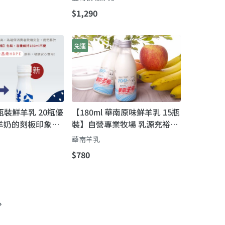
$1,290
免運
小瓶裝鮮羊乳 20瓶優
【180ml 華南原味鮮羊乳 15瓶
羊奶的刻板印象，
裝】自營專業牧場 乳源充裕品
」徹底顛覆！
質穩定
華南羊乳
$780