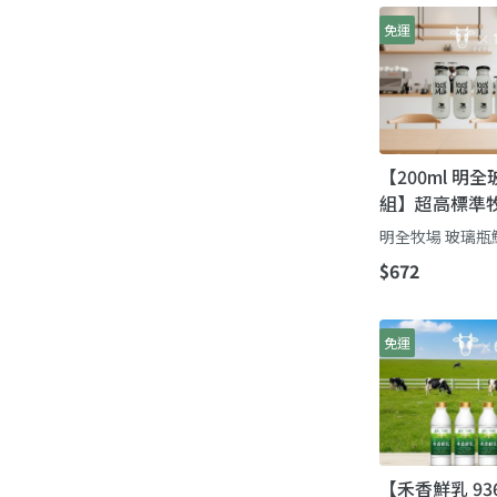
免運
【200ml 明
組】超高標準
第二代瞞著父
明全牧場 玻璃瓶
命鮮奶
$672
免運
【禾香鮮乳 93