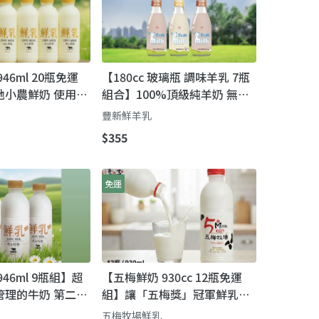
46ml 20瓶免運
【180cc 玻璃瓶 調味羊乳 7瓶
地小農鮮奶 使用牧
組合】100%頂級純羊奶 無乳
化劑 消泡劑 人工色素 人工香
豐新鮮羊乳
料
$355
免運
46ml 9瓶組】超
【五梅鮮奶 930cc 12瓶免運
管理的牛奶 第二代
組】讓「五梅獎」冠軍鮮乳，
要完成的使命鮮奶
成為您全家人的日常！
五梅牧場鮮乳