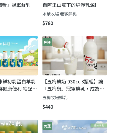
梅獎」冠軍鮮乳，
自阿里山腳下的純淨乳源!
人的日常！
永榮牧場 老爹鮮乳
$780
免運
 嘉沛鮮初乳蛋白羊乳
【五梅鮮奶 930cc 3瓶組】讓
鮮健康便利 宅配到
「五梅獎」冠軍鮮乳，成為您
全家人的日常！
五梅牧場鮮乳
$440
免運