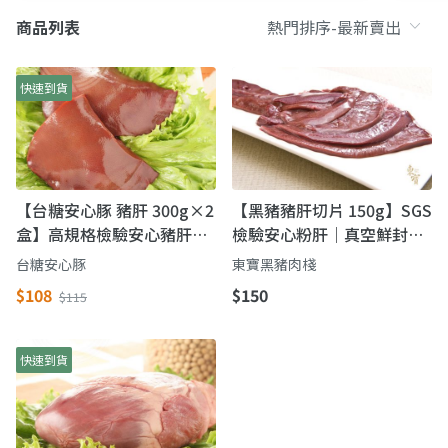
商品列表
快速到貨
【台糖安心豚 豬肝 300g×2
【黑豬豬肝切片 150g】SGS
盒】高規格檢驗安心豬肝｜
檢驗安心粉肝｜真空鮮封
低溫急凍・新鮮鎖住
150g 一包就上桌
台糖安心豚
東寶黑豬肉棧
$108
$150
$115
快速到貨