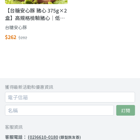
【台糖安心豚 豬心 375g×2
盒】高規格檢驗豬心｜低溫
保鮮、無藥殘留更安心
台糖安心豚
$262
$282
獲得最新活動和優惠資訊
訂閱
客服資訊
客服電話：
(02)6610-0180
(銀髮族友善)