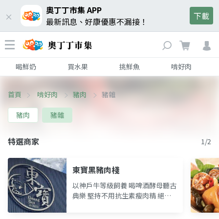
奧丁丁市集 APP
下載
最新訊息、好康優惠不漏接！
喝鮮奶
買水果
挑鮮魚
啃好肉
首頁
啃好肉
豬肉
豬雜
豬肉
豬雜
特選商家
1/2
東寶黑豬肉棧
以神戶牛等級飼養 喝啤酒酵母聽古
典樂 堅持不用抗生素瘦肉精 絕對
安心的黑豬肉