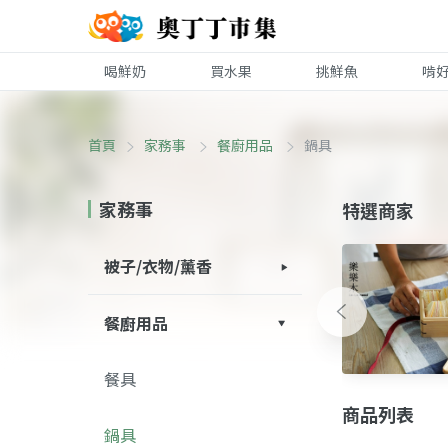
喝鮮奶
買水果
挑鮮魚
啃
首頁
家務事
餐廚用品
鍋具
家務事
特選商家
被子/衣物/薰香
衣物
配件
被子
薰香
香品
餐廚用品
餐具
商品列表
鍋具