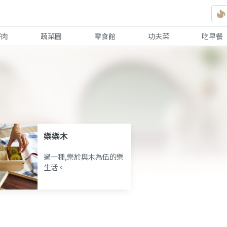
好肉
蔬菜園
零食館
功夫菜
吃早餐
樂樂木
過一種,樂於與木為伍的樂
生活。