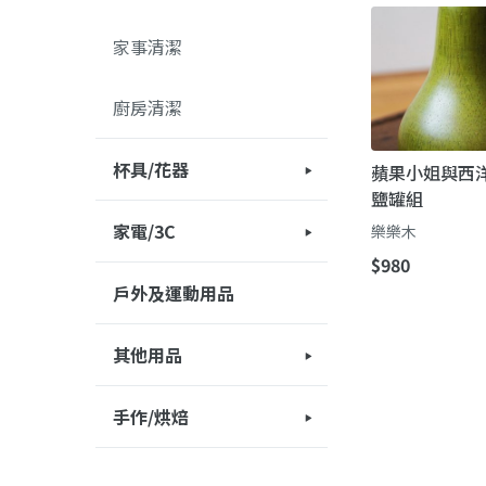
家事清潔
廚房清潔
杯具/花器
蘋果小姐與西
鹽罐組
杯具
園藝相關
家電/3C
樂樂木
$980
家電
3C周邊
戶外及運動用品
其他用品
傢俱
其他用品
手作/烘焙
手作
烘焙