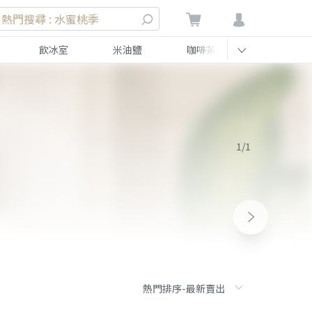
熱門搜尋 : 水蜜桃季
飲冰室
米油鹽
咖啡茶
伴手禮
1/1