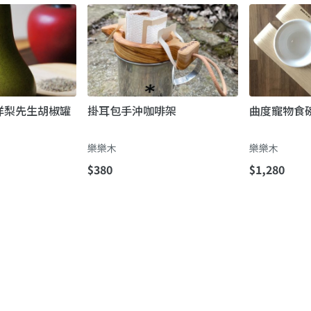
洋梨先生胡椒罐
掛耳包手沖咖啡架
曲度寵物食碗
樂樂木
樂樂木
$380
$1,280