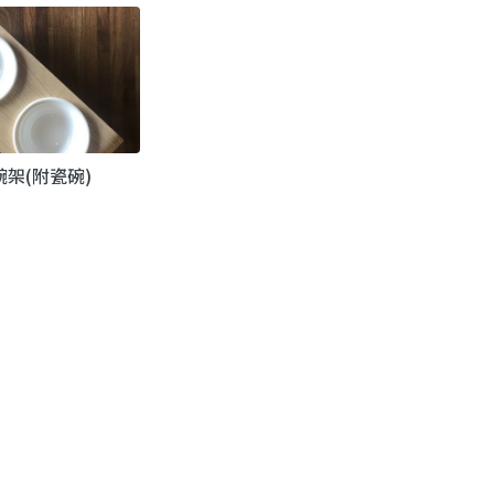
架(附瓷碗)