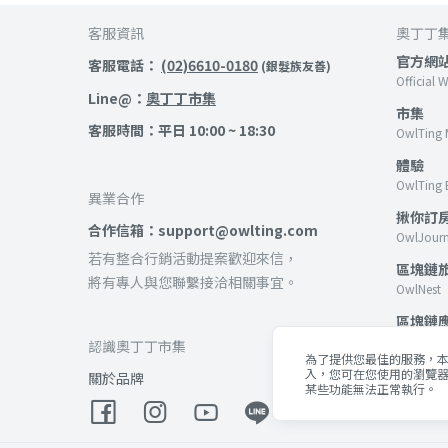
客服資訊
奧丁丁
官方網
客服電話：
(02)6610-0180
(銀髮族友善)
Official 
Line@：
奧丁丁市集
市集
客服時間：平日 10:00 ~ 18:30
OwlTing 
體驗
OwlTing 
異業合作
揪你訂
合作信箱：support@owlting.com
OwlJour
若有整合行銷活動提案歡迎來信，
區塊鏈
將有專人與您聯繫接洽相關事宜。
OwlNest
區塊鏈
OwlTing B
認識奧丁丁市集
為了提供您最佳的服務，本網
客棧
入，您可在您使用的瀏覽器
關於品牌
某些功能無法正常執行。
OwlTing 