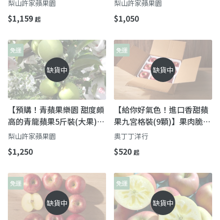
梨山許家蘋果園
梨山許家蘋果園
綠精靈
$1,159
$1,050
起
免運
免運
缺貨中
缺貨中
【預購！青蘋果樂園 甜度頗
【給你好氣色！進口香甜蘋
高的青龍蘋果5斤裝(大果)】
果九宮格裝(9顆)】果肉脆甜
皮薄肉細清脆爽口 梨山上的
多汁 送禮自用都尬意
梨山許家蘋果園
奧丁丁洋行
綠精靈
$1,250
$520
起
免運
免運
缺貨中
缺貨中