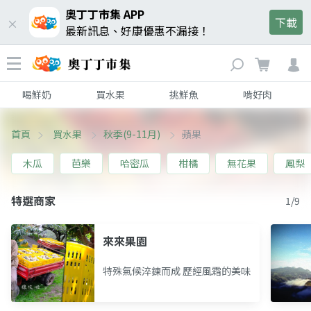
奧丁丁市集 APP
下載
最新訊息、好康優惠不漏接！
喝鮮奶
買水果
挑鮮魚
啃好肉
首頁
買水果
秋季(9-11月)
蘋果
木瓜
芭樂
哈密瓜
柑橘
無花果
鳳梨
特選商家
1/9
來來果園
特殊氣候淬鍊而成 歷經風霜的美味