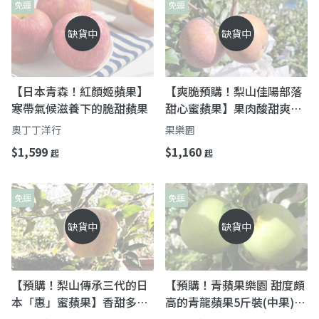
免運
免運
缺貨中
缺貨中
【日本青森！紅顏姬蘋果】
【爽脆預購！梨山佳陽部落
寒帶氣候滋養下的脆甜蘋果
甜心蜜蘋果】果肉酸甜爽脆
高山上產地直送
奧丁丁洋行
果樂園
$1,599
$1,160
起
起
免運
免運
缺貨中
缺貨中
【預購！梨山傳承三代的日
【預購！青蘋果樂園 甜度頗
本「惠」蜜蘋果】香甜多汁
高的青龍蘋果5斤裝(中果)】
咖滋咖滋超爽脆
皮薄肉細清脆爽口 梨山上的