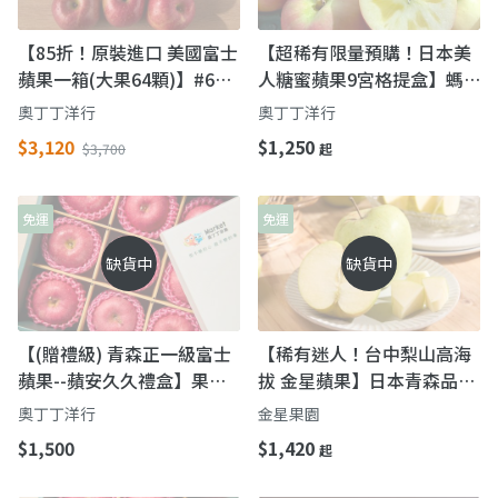
【85折！原裝進口 美國富士
【超稀有限量預購！日本美
蘋果一箱(大果64顆)】#64
人糖蜜蘋果9宮格提盒】螞
等級 果肉脆甜多汁
蟻人必吃！年年熱銷沒蜜包
奧丁丁洋行
奧丁丁洋行
退
$3,120
$1,250
$3,700
起
免運
免運
缺貨中
缺貨中
【(贈禮級) 青森正一級富士
【稀有迷人！台中梨山高海
蘋果--蘋安久久禮盒】果界
拔 金星蘋果】日本青森品種
精品，送禮極致之選
引進台灣在地種植
奧丁丁洋行
金星果園
$1,500
$1,420
起