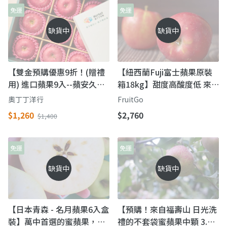
免運
免運
缺貨中
缺貨中
【雙金預購優惠9折！(贈禮
【紐西蘭Fuji富士蘋果原裝
用) 進口蘋果9入--蘋安久久
箱18kg】甜度高酸度低 來
禮盒】脆又甜送禮首選
自著名的陽光產區
奧丁丁洋行
FruitGo
$1,260
$2,760
$1,400
免運
免運
缺貨中
缺貨中
【日本青森 - 名月蘋果6入盒
【預購！來自福壽山 日光洗
裝】萬中首選的蜜蘋果，免
禮的不套袋蜜蘋果中顆 3.5