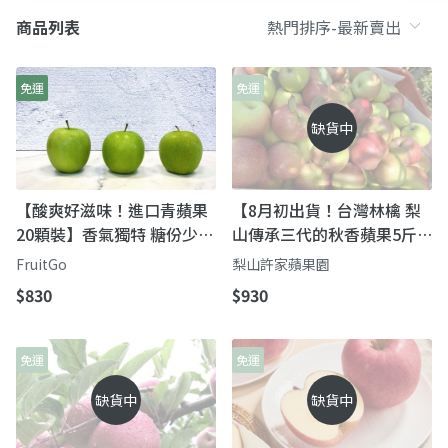
商品列表
免運
免運
缺貨中
【酸爽好滋味！進口青蘋果
【8月初出貨！台灣林檎 梨
20顆裝】香氣獨特 糖份少
山傳承三代的秋香蘋果5斤
維他命A、C高
裝】口感清脆酸中帶甜 與您
FruitGo
梨山許家蘋果園
在夏秋時節品嚐蘋果香
$830
$930
免運
免運
缺貨中
缺貨中