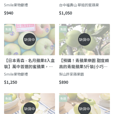
運優惠中
斤】饕客的最愛 就是願意多
Smile果物獻禮
台中福壽山 華姐的蜜蘋果
等⼀個月
$940
$1,050
免運
免運
缺貨中
缺貨中
【日本青森 - 名月蘋果8入盒
【預購！青蘋果樂園 甜度頗
裝】萬中首選的蜜蘋果，免
高的青龍蘋果5斤裝(小巧
運優惠中
果)】皮薄肉細清脆爽口 梨
Smile果物獻禮
梨山許家蘋果園
山上的綠精靈
$1,250
$890
免運
免運
缺貨中
缺貨中