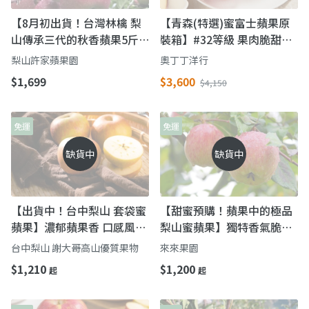
【8月初出貨！台灣林檎 梨
【青森(特選)蜜富士蘋果原
山傳承三代的秋香蘋果5斤
裝箱】#32等級 果肉脆甜多
x2箱】口感清脆酸中帶甜 與
汁
梨山許家蘋果園
奧丁丁洋行
您在夏秋時節品嚐蘋果香
$1,699
$3,600
$4,150
免運
免運
缺貨中
缺貨中
【出貨中！台中梨山 套袋蜜
【甜蜜預購！蘋果中的極品
蘋果】濃郁蘋果香 口感風味
梨山蜜蘋果】獨特香氣脆甜
讓人讚不絕口
多汁 秋季必嚐的甜蜜滋味
台中梨山 謝大哥高山優質果物
來來果園
$1,210
$1,200
起
起