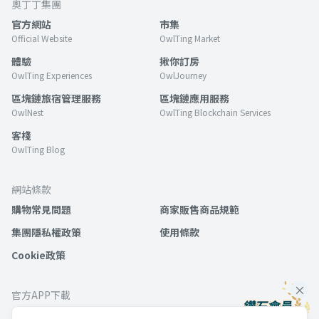
奧丁丁集團
官方網站
市集
Official Website
OwlTing Market
體驗
揪你訂房
OwlTing Experiences
OwlJourney
區塊鏈旅宿管理服務
區塊鏈應用服務
OwlNest
OwlTing Blockchain Services
客棧
OwlTing Blog
網站條款
購物常見問題
商家販售商品規範
集團隱私權政策
使用條款
Cookie政策
官方APP下載