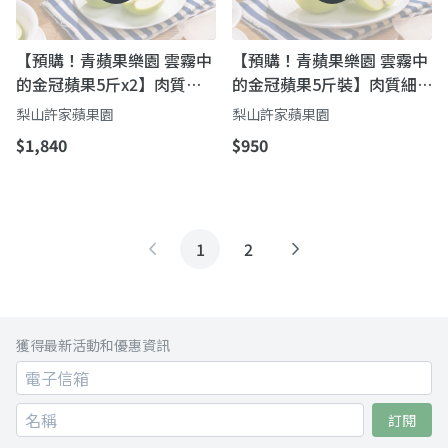
【預購！青蘋果樂園 雲霧中
【預購！青蘋果樂園 雲霧中
的金冠蘋果5斤x2】肉質細
的金冠蘋果5斤裝】肉質細
緻酸甜適中 果核小超爽脆
緻酸甜適中 果核小超爽脆
梨山許家蘋果園
梨山許家蘋果園
$1,840
$950
1
2
獲得最新活動和優惠資訊
訂閱