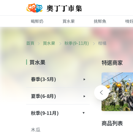
喝鮮奶
買水果
挑鮮魚
啃
首頁
買水果
秋季(9-11月)
柑橘
買水果
特選商家
春季(3-5月)
木瓜
水蜜桃
西瓜
李子
芒果
芭樂
梅子
哈密瓜
柑橘
草莓
荔枝
棗子
無花果
葡萄
鳳梨
蓮霧
蕃茄
檸檬
釋迦
其他
百香果
桑葚
夏季(6-8月)
木瓜
水蜜桃
西瓜
李子
芒果
芭樂
哈密瓜
荔枝
無花果
葡萄
鳳梨
蓮霧
檸檬
釋迦
其他
火龍果
百香果
美濃瓜
梨子
酪梨
秋季(9-11月)
商品列表
木瓜