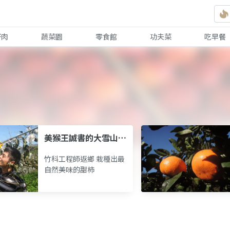
好肉
蔬菜園
零食館
功夫菜
吃早餐
美猴王誠書的大雪山甜
柿
竹科工程師返鄉 栽種出最
自然美味的甜柿