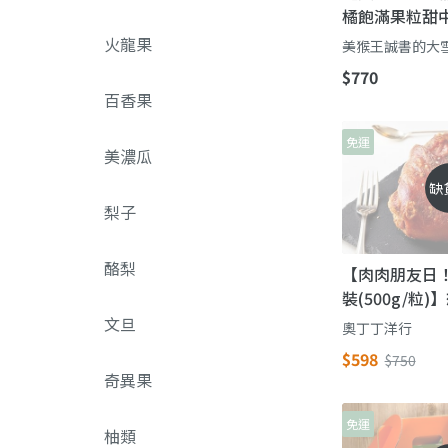
橘飽滿果粒甜中
多
火龍果
美猴王誠書的大
$770
百香果
免運
美濃瓜
缺
梨子
酪梨
【肉肉朋友日！
裝(500g/粒
文旦
奧丁丁洋行
$598
$750
奇異果
免運
柚類