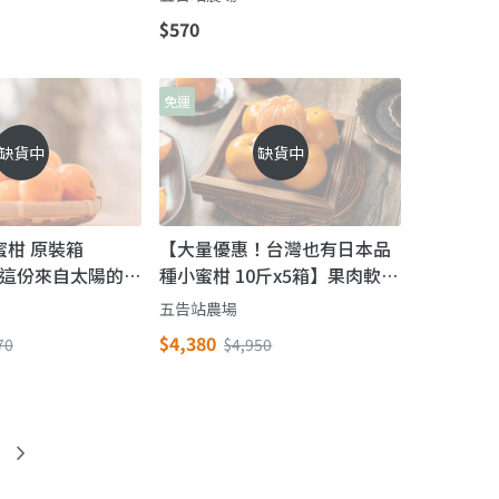
$570
免運
缺貨中
缺貨中
蜜柑 原裝箱
【大量優惠！台灣也有日本品
把握這份來自太陽的
種小蜜柑 10斤x5箱】果肉軟嫩
味！
橘味濃郁 產銷履歷hen安心
五告站農場
$4,380
70
$4,950