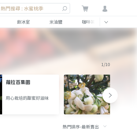
熱門搜尋 : 水蜜桃季
飲冰室
米油鹽
咖啡茶
伴手禮
1/10
蘿拉百果園
千蕙
用心栽培的甜蜜好滋味