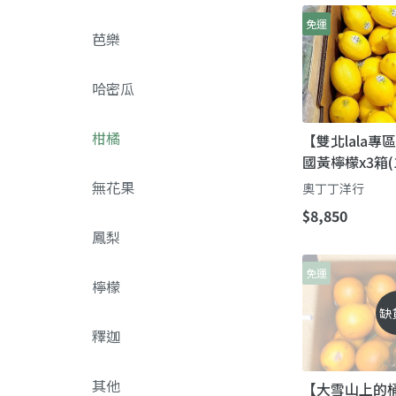
免運
芭樂
哈密瓜
柑橘
【雙北lala專
國黃檸檬x3箱(
氣十足 直接食
無花果
奧丁丁洋行
$8,850
鳳梨
免運
檸檬
缺
釋迦
其他
【大雪山上的桶