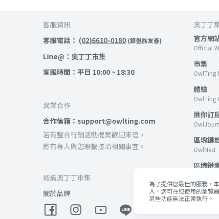
客服資訊
奧丁丁
官方網
客服電話：
(02)6610-0180
(銀髮族友善)
Official 
Line@：
奧丁丁市集
市集
客服時間：平日 10:00 ~ 18:30
OwlTing 
體驗
OwlTing 
異業合作
揪你訂
合作信箱：support@owlting.com
OwlJour
若有整合行銷活動提案歡迎來信，
區塊鏈
將有專人與您聯繫接洽相關事宜。
OwlNest
區塊鏈
OwlTing B
認識奧丁丁市集
為了提供您最佳的服務，本網
客棧
入，您可在您使用的瀏覽器
關於品牌
某些功能無法正常執行。
OwlTing 