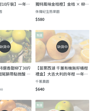
柑10斤裝】一年一
獨特風味金桔橙】金桔 × 柳丁
」每年最有橘味的
的黃金交會，一口就被圈粉！
園
侏儸紀生態果園
$580
免運
缺貨中
缺貨中
特選香甜柳丁30斤
【苗栗西湖 千蕙有機無籽桶柑
甜尾韻帶點微酸 來
禮盒】大吉大利的年柑 一年只
鄉
等這一盒
千蕙農園
$640
00
免運