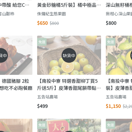
帶酸 給您C多
黃金砂糖橘5斤裝】橘中極品
深山無籽桶
｜甜到心坎裡的多汁小太陽
收的「年柑
雪山甜柿
侏儸紀生態果園
揪柑心深山果
多汁代表！
$650
$800
$800
免運
免運
貨中
缺貨中
德國豬腳 2粒
【南投中寮 特選香甜柳丁買5
【南投中寮 
)】想吃不必跑餐廳
斤送5斤】皮薄香甜尾韻帶點
裝】皮薄香
微酸 來自柳橙的故鄉
自柳橙的故
五告站農場
五告站農場
$499
$1,150
$2,2
免運
免運