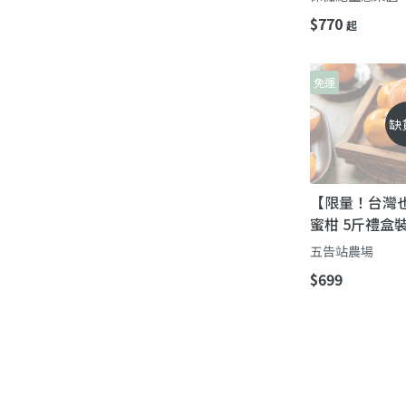
$770
起
免運
缺
【限量！台灣
蜜柑 5斤禮盒
味濃郁 產銷履
五告站農場
$699