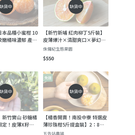
缺貨中
缺貨中
本品種小蜜柑 10
【新竹新埔 紅肉柳丁5斤裝】
軟嫩橘味濃郁 產銷
皮薄爆汁×清甜爽口×夢幻淡
心
紅果肉的血橙系柳丁
侏儸紀生態果園
$550
免運
缺貨中
缺貨中
！新竹寶山 砂糖橘
【橘香開賣！南投中寮 特選皮
限定！皮薄X籽少X
薄珍珠柑5斤提盒裝】2：8完
美酸甜比例 內行人的最愛
五告站農場