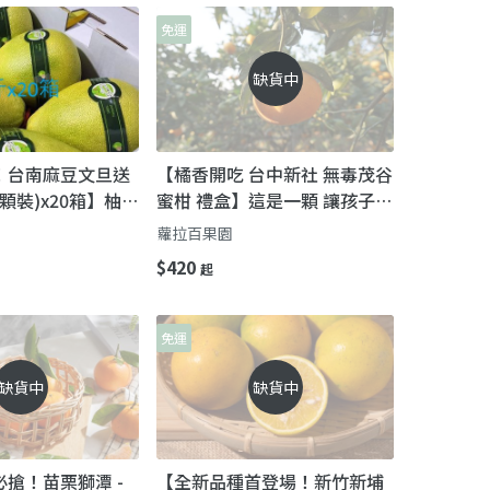
免運
缺貨中
！台南麻豆文旦送
【橘香開吃 台中新社 無毒茂谷
顆裝)x20箱】柚子
蜜柑 禮盒】這是一顆 讓孩子連
汁多 甜中帶微酸
皮觸摸都安心的茂谷蜜柑
蘿拉百果園
$420
起
免運
缺貨中
缺貨中
搶！苗栗獅潭 -
【全新品種首登場！新竹新埔