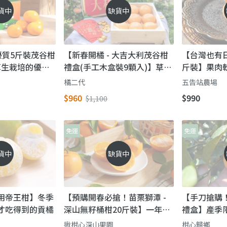
貨中
缺貨中
 優質5斤裝茂谷柑
【新春開橘 - 大吉大利茂谷柑
【台灣也有日
草生栽培的優質
禮盒(手工木盒裝9顆入)】草生
斤裝】果肉
節送禮首選！
栽培的優質橘子，逢年過節送
履歷hen安
橘二代
五告站農場
禮首選！
$960
$990
$1,100
免運
免運
貨中
缺貨中
用帝王柑】冬季
【預購開春必搶！苗栗獅潭 -
【手刀搶購
才吃得到的貢橘
深山無籽桶柑20斤裝】一年一
禮盒】產季
收的「年柑」每年最有橘味的
甜度爆表
揪柑心深山果園
柑心歸鄉