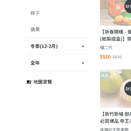
缺
柿子
蘋果
【新春開橘 -
(紙製提盒)】
橘子，逢年過
冬季(12-2月)
橘二代
$520
$570
木瓜
芭樂
哈密瓜
柑橘
草莓
棗子
無花果
葡萄
鳳梨
蓮霧
蕃茄
檸檬
釋迦
其他
火龍果
百香果
梨子
酪梨
柚類
柿子
蘋果
全年
免運
木瓜
芭樂
無花果
鳳梨
檸檬
其他
百香果
地圖瀏覽
缺
【新竹新埔 御
必買爆品 帝王
侏儸紀生態果園