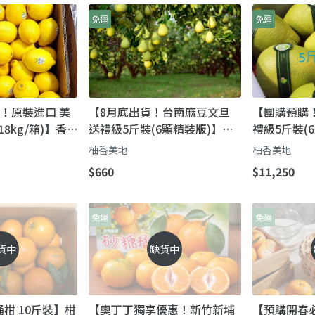
免運
免運
區！原裝進口 美
【8月底出貨！台南麻豆文旦
【團購預購
18kg/箱)】香
送禮級5斤裝(6顆精裝版)】柚
禮級5斤裝(6
用入菜都行
子米軟嫩 飽滿汁多 甜中帶微酸
米軟嫩 飽滿
柚香美地
柚香美地
$660
$11,250
免運
免運
貨中
缺貨中
柑 10斤裝】柑
【奧丁丁獨享優惠！新竹新埔
【預購開春必