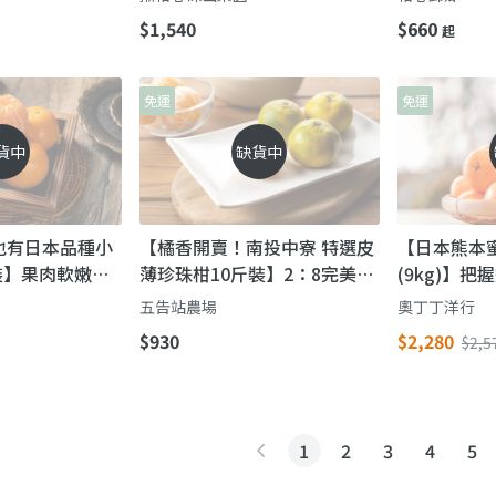
多汁代表！
$1,540
$660
起
免運
免運
貨中
缺貨中
也有日本品種小
【橘香開賣！南投中寮 特選皮
【日本熊本
裝】果肉軟嫩橘
薄珍珠柑10斤裝】2：8完美酸
(9kg)】
歷hen安心
甜比例 內行人的最愛
「柑」甜滋
五告站農場
奧丁丁洋行
$930
$2,280
$2,5
1
2
3
4
5