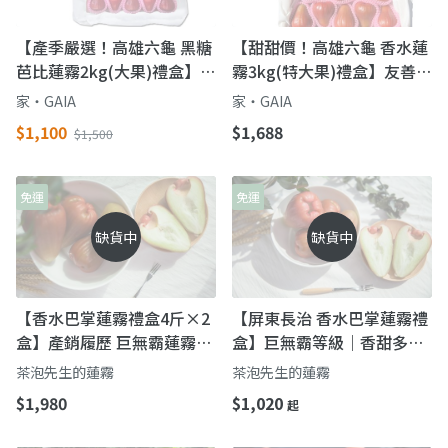
【產季嚴選！高雄六龜 黑糖
【甜甜價！高雄六龜 香水蓮
芭比蓮霧2kg(大果)禮盒】過
霧3kg(特大果)禮盒】友善耕
年送禮「紅」運當頭
作 碩大飽滿 香甜多汁
家‧GAIA
家‧GAIA
$1,100
$1,688
$1,500
免運
免運
缺貨中
缺貨中
【香水巴掌蓮霧禮盒4斤×2
【屏東長治 香水巴掌蓮霧禮
盒】產銷履歷 巨無霸蓮霧香
盒】巨無霸等級｜香甜多汁
甜多汁
爆汁系
茶泡先生的蓮霧
茶泡先生的蓮霧
$1,980
$1,020
起