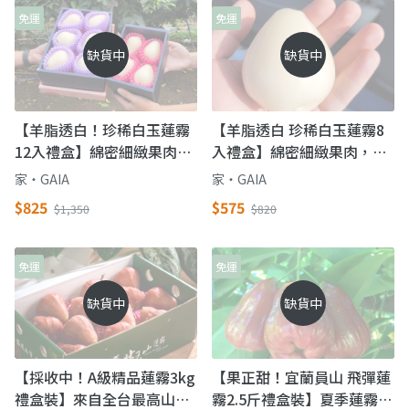
免運
免運
缺貨中
缺貨中
【羊脂透白！珍稀白玉蓮霧
【羊脂透白 珍稀白玉蓮霧8
12入禮盒】綿密細緻果肉，
入禮盒】綿密細緻果肉，清
清甜罕見的隱藏版蓮霧
甜罕見的隱藏版蓮霧
家‧GAIA
家‧GAIA
$825
$575
$1,350
$820
免運
免運
缺貨中
缺貨中
【採收中！A級精品蓮霧3kg
【果正甜！宜蘭員山 飛彈蓮
禮盒裝】來自全台最高山產
霧2.5斤禮盒裝】夏季蓮霧品