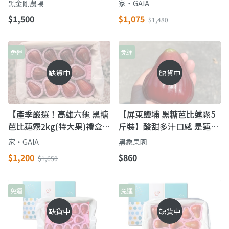
黑金剛農場
家‧GAIA
到您手上！
$1,500
$1,075
$1,480
免運
免運
缺貨中
缺貨中
【產季嚴選！高雄六龜 黑糖
【屏東鹽埔 黑糖芭比蓮霧5
芭比蓮霧2kg(特大果)禮盒】
斤裝】酸甜多汁口感 是蓮霧
過年送禮「紅」運當頭
界的極品
家‧GAIA
黑象果園
$1,200
$860
$1,650
免運
免運
缺貨中
缺貨中