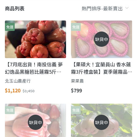
商品列表
免運
免運
缺貨中
【7月底出貨！南投信義 夢
【果碩大！宜蘭員山 香水蓮
幻逸品黑糖芭比蓮霧5斤
霧3斤禮盒裝】夏季蓮霧品
裝】脆甜多汁 當日鮮採直送
種 巴掌蓮霧有淡淡甘蔗香
北玉山農產行
果果農
$1,120
$799
$1,450
免運
免運
缺貨中
缺貨中