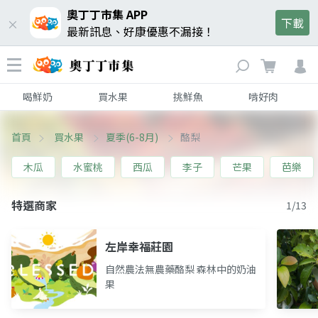
奧丁丁市集 APP
下載
最新訊息、好康優惠不漏接！
喝鮮奶
買水果
挑鮮魚
啃好肉
首頁
買水果
夏季(6-8月)
酪梨
木瓜
水蜜桃
西瓜
李子
芒果
芭樂
特選商家
1/13
左岸幸福莊園
自然農法無農藥酪梨 森林中的奶油
果