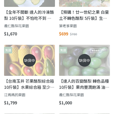
【全年不間斷 達人的冷凍酪
【預購！廿一世紀之果 白堊
梨 10斤裝】不怕吃不到 打
土不轉色酪梨 5斤裝】生長
果汁及酪梨牛奶最佳選擇！
在月世界中的水果之星
義仁酪梨花果園
葉老爹果園
$1,670
$699
$780
免運
免運
缺貨中
缺貨中
【台南玉井 芒果酪梨綜合箱
【達人的百變酪梨 轉色品種
10斤裝】水果綜合箱 至少三
10斤裝】果肉豐潤飽滿 油脂
品項
含量高的森林奶油果！
江媽媽的果園
義仁酪梨花果園
$1,799
$1,000