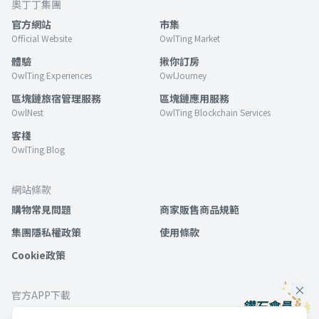
奧丁丁集團
官方網站
市集
Official Website
OwlTing Market
體驗
揪你訂房
OwlTing Experiences
OwlJourney
區塊鏈旅宿管理服務
區塊鏈應用服務
OwlNest
OwlTing Blockchain Services
客棧
OwlTing Blog
網站條款
購物常見問題
商家販售商品規範
集團隱私權政策
使用條款
Cookie政策
官方APP下載