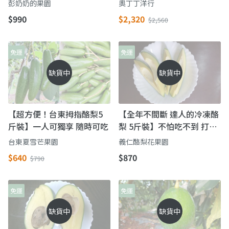
彭奶奶的果園
奧丁丁洋行
$990
$2,320
$2,560
免運
免運
缺貨中
缺貨中
【超方便！台東拇指酪梨5
【全年不間斷 達人的冷凍酪
斤裝】一人可獨享 隨時可吃
梨 5斤裝】不怕吃不到 打果
汁及酪梨牛奶最佳選擇！
台東夏雪芒果園
義仁酪梨花果園
$640
$870
$790
免運
免運
缺貨中
缺貨中