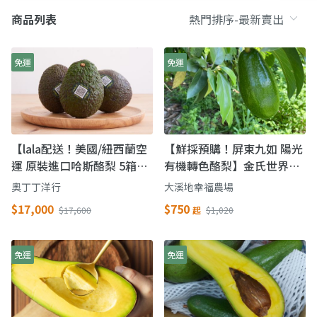
商品列表
免運
免運
【lala配送！美國/紐西蘭空
【鮮採預購！屏東九如 陽光
運 原裝進口哈斯酪梨 5箱
有機轉色酪梨】金氏世界紀
(48顆/箱)】優質的植物油
錄認證 最營養的水果
奧丁丁洋行
大溪地幸福農場
$17,000
$750
$17,600
起
$1,020
免運
免運