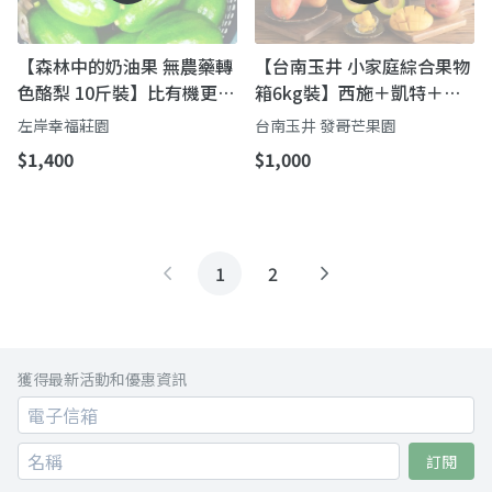
【森林中的奶油果 無農藥轉
【台南玉井 小家庭綜合果物
色酪梨 10斤裝】比有機更難
箱6kg裝】西施＋凱特＋酪
的自然農法
梨 一次擁有多種類水果
左岸幸福莊園
台南玉井 發哥芒果園
$1,400
$1,000
1
2
獲得最新活動和優惠資訊
訂閱