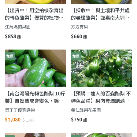
【出貨中！用空拍機孕育出
【採收中！與土壤和平共處
的轉色酪梨】優質的植物性
的老欉酪梨】臨嘉南大圳 充
油脂 通過農藥無殘留檢驗
沛水源灌概成長的轉色酪梨
江媽媽的果園
方方有果
$858
$660
起
起
免運
免運
【南台灣陽光轉色酪梨 10斤
【預購！達人的百變酪梨 不
裝】自然熟成會變色，綿密
轉色品種】果肉豐潤飽滿 油
濃香像奶油
脂含量高的森林奶油果！
奧丁丁優質選物
義仁酪梨花果園
$1,080
$750
$1,180
起