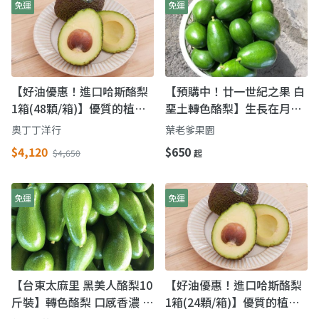
免運
免運
【好油優惠！進口哈斯酪梨
【預購中！廿一世紀之果 白
1箱(48顆/箱)】優質的植物
堊土轉色酪梨】生長在月世
油 超級食物
界中的水果之星
奧丁丁洋行
葉老爹果園
$4,120
$650
$4,650
起
免運
免運
【台東太麻里 黑美人酪梨10
【好油優惠！進口哈斯酪梨
斤裝】轉色酪梨 口感香濃 奶
1箱(24顆/箱)】優質的植物
香滑順
油 超級食物