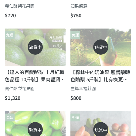
含量高的森林奶油果！
好油脂 如奶油般細嫩醇香
義仁酪梨花果園
知果嚴選
$720
$750
免運
免運
缺貨中
缺貨中
【達人的百變酪梨 十月紅轉
【森林中的奶油果 無農藥轉
色品種 10斤裝】果肉豐潤飽
色酪梨 5斤裝】比有機更難
滿 油脂含量高的森林奶油
的自然農法
義仁酪梨花果園
左岸幸福莊園
果！
$1,320
$800
免運
免運
缺貨中
缺貨中