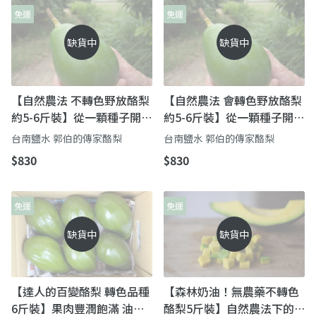
免運
免運
缺貨中
缺貨中
【自然農法 不轉色野放酪梨
【自然農法 會轉色野放酪梨
約5-6斤裝】從一顆種子開始
約5-6斤裝】從一顆種子開始
種植 比有機還困難的耕種方
種植 比有機還困難的耕種方
台南鹽水 郭伯的傳家酪梨
台南鹽水 郭伯的傳家酪梨
式!
式!
$830
$830
免運
免運
缺貨中
缺貨中
【達人的百變酪梨 轉色品種
【森林奶油！無農藥不轉色
6斤裝】果肉豐潤飽滿 油脂
酪梨5斤裝】自然農法下的