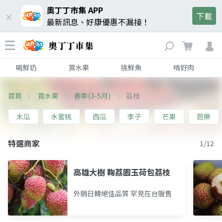
奧丁丁市集 APP
下載
最新訊息、好康優惠不漏接！
喝鮮奶
買水果
挑鮮魚
啃好肉
首頁
買水果
春季(3-5月)
荔枝
木瓜
水蜜桃
西瓜
李子
芒果
芭樂
特選商家
1/12
高雄大樹 鞠荔園玉荷包荔枝
外銷日韓絕佳品質 罕見在台販售