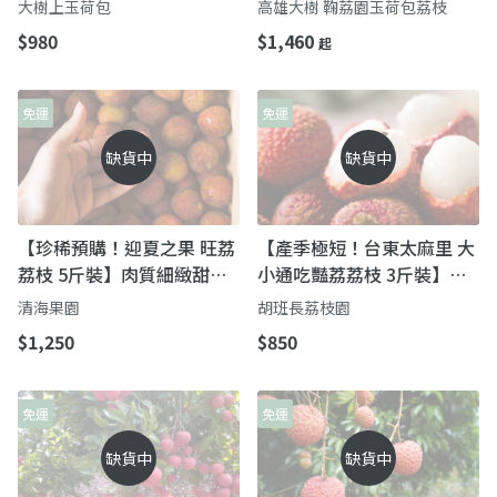
大樹上玉荷包
高雄大樹 鞠荔園玉荷包荔枝
$980
$1,460
起
免運
免運
缺貨中
缺貨中
【珍稀預購！迎夏之果 旺荔
【產季極短！台東太麻里 大
荔枝 5斤裝】肉質細緻甜度
小通吃豔荔荔枝 3斤裝】今
高 美味不輸玉荷包
年第一口荔枝 黃金酸甜比例
清海果園
胡班長荔枝園
多吃不燥熱
$1,250
$850
免運
免運
缺貨中
缺貨中