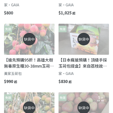
故鄉-傳統的美好滋味
高雄大樹的果中皇后
家‧GAIA
家‧GAIA
$800
$1,025
起
免運
免運
缺貨中
缺貨中
【搶先預購95折！高雄大樹
【日本瘋搶預購！頂級手採
無毒原生種30-38mm玉荷包
玉荷包提盒】來自荔枝故鄉-
提盒】爆甜多汁・Q彈細緻
高雄大樹的果中皇后
黃家玉荷包
家‧GAIA
的夏季皇后
$990
$830
起
起
免運
免運
缺貨中
缺貨中