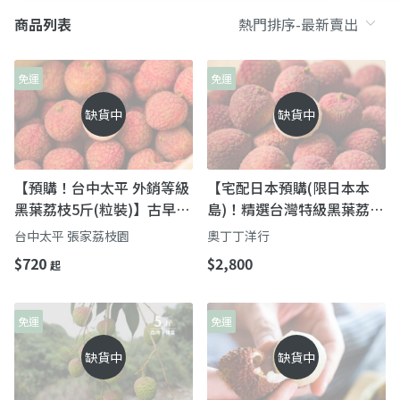
商品列表
免運
免運
缺貨中
缺貨中
【預購！台中太平 外銷等級
【宅配日本預購(限日本本
黑葉荔枝5斤(粒裝)】古早味
島)！精選台灣特級黑葉荔枝
荔枝 童年記憶中的味道
3公斤裝 】盛夏限定 空運直
台中太平 張家荔枝園
奧丁丁洋行
送到日本
$720
$2,800
起
免運
免運
缺貨中
缺貨中