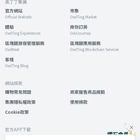
奧丁丁集團
官方網站
市集
Official Website
OwlTing Market
體驗
揪你訂房
OwlTing Experiences
OwlJourney
區塊鏈旅宿管理服務
區塊鏈應用服務
OwlNest
OwlTing Blockchain Services
客棧
OwlTing Blog
網站條款
購物常見問題
商家販售商品規範
集團隱私權政策
使用條款
Cookie政策
官方APP下載