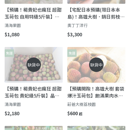
【預購！楊貴妃也瘋狂 超甜
【宅配日本預購(限日本本
玉荷包 自用特級5斤裝】晶
島)！高雄大樹．銷日剪枝特
瑩剔透又多汁 期間限定預購
級玉荷包荔枝3KG】Taiwan
清海果園
奧丁丁洋行
中！
農夫直送．越洋鮮達
$1,080
$3,300
免運
免運
缺貨中
缺貨中
【預購！楊貴妃也瘋狂 超甜
【預購開跑！高雄大樹 套袋
玉荷包 貴妃級5斤裝】晶瑩
爆汁玉荷包】飽滿果肉水嫩
剔透又多汁 期間限定預購
多汁 咬下去直接在嘴裡炸開
清海果園
莊爸大樹荔枝園
中！
超滿足
$2,180
$600
起