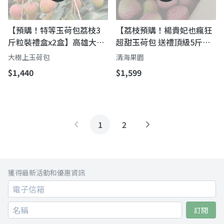
【預購！特等玉荷包荔枝3
【荔枝預購！楊貴妃也瘋狂
斤粒裝禮盒x2盒】高雄大樹
超甜玉荷包 送禮頂級5斤
鮮採直送
裝】晶瑩剔透又多汁 期間限
大樹上玉荷包
清海果園
定預購中！
$1,440
$1,599
1
2
獲得最新活動和優惠資訊
訂閱