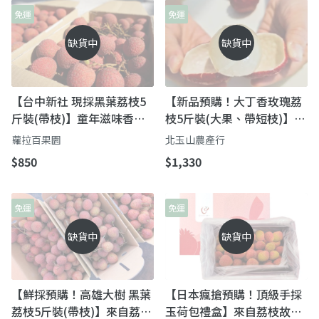
免運
免運
缺貨中
缺貨中
【台中新社 現採黑葉荔枝5
【新品預購！大丁香玫瑰荔
斤裝(帶枝)】童年滋味香甜
枝5斤裝(大果、帶短枝)】頂
帶一點微酸多層次口感
級霸王荔枝 當日鮮採直送
蘿拉百果園
北玉山農產行
$850
$1,330
免運
免運
缺貨中
缺貨中
【鮮採預購！高雄大樹 黑葉
【日本瘋搶預購！頂級手採
荔枝5斤裝(帶枝)】來自荔枝
玉荷包禮盒】來自荔枝故鄉-