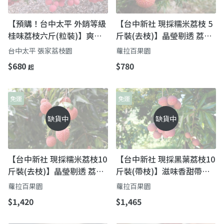
【預購！台中太平 外銷等級
【台中新社 現採糯米荔枝 5
桂味荔枝六斤(粒裝)】爽脆
斤裝(去枝)】晶瑩剔透 荔枝
Ｑ彈 香氣十足
界的精品
台中太平 張家荔枝園
蘿拉百果園
$680
$780
起
免運
免運
缺貨中
缺貨中
【台中新社 現採糯米荔枝10
【台中新社 現採黑葉荔枝10
斤裝(去枝)】晶瑩剔透 荔枝
斤裝(帶枝)】滋味香甜帶一
界的精品
點微酸多層次口感
蘿拉百果園
蘿拉百果園
$1,420
$1,465