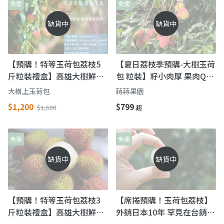
免運
免運
缺貨中
缺貨中
【預購！特等玉荷包荔枝5
【夏日荔枝季預購-大樹玉荷
斤粒裝禮盒】高雄大樹鮮採
包 粒裝】籽小肉厚 果肉Q彈
直送
甜度高 不澀嘴
大樹上玉荷包
蔣蔣果園
$1,200
$799
$1,600
起
免運
免運
缺貨中
缺貨中
【預購！特等玉荷包荔枝3
【席捲預購！玉荷包荔枝】
斤粒裝禮盒】高雄大樹鮮採
外銷日本10年 罕見在台銷售
直送
高雄大樹的驕傲!