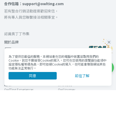
合作信箱：support@owlting.com
若有整合行銷活動提案歡迎來信，
將有專人與您聯繫接洽相關事宜。
認識奧丁丁市集
關於品牌
為了提供您最佳的服務，本網站會在您的電腦中放置並取用我們的
Cookie，若您不願接受Cookie的寫入，您可在您使用的瀏覽器功能項中
奧丁丁集團
設定隱私權等級為高，即可拒絕Cookie的寫入，但可能會導致網站某些
功能無法正常執行。
官方網站
市集
同意
前往了解
Official Website
OwlTing Market
體驗
揪你訂房
OwlTing Experiences
OwlJourney
區塊鏈旅宿管理服務
區塊鏈應用服務
OwlNest
OwlTing Blockchain Services
客棧