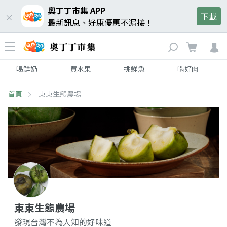
奧丁丁市集 APP
下載
最新訊息、好康優惠不漏接！
喝鮮奶
買水果
挑鮮魚
啃好肉
首頁
東東生態農場
東東生態農場
發現台灣不為人知的好味道