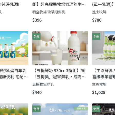
純淨乳源!
組】超高標準牧場管理的牛奶
(單一乳源)
第二代瞞著父親也要完成的使
「娟姍」級
乳
明全牧場 玻璃瓶鮮乳
進士牧場
命鮮奶
$396
$780
免運
免運
沛鮮初乳蛋白羊乳
【五梅鮮奶 930cc 3瓶組】讓
【主恩鮮乳 9
健康便利 宅配到
「五梅獎」冠軍鮮乳，成為您
醫級專業管
全家人的日常！
純淨承諾
五梅牧場鮮乳
主恩牧場
$440
$1,025
免運
免運