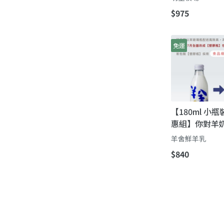
$975
免運
【180ml 小
惠組】你對羊
將被「羊舍」
羊舍鮮羊乳
$840