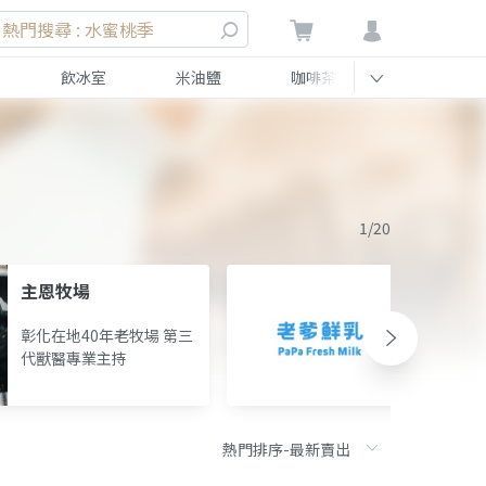
熱門搜尋 : 水蜜桃季
飲冰室
米油鹽
咖啡茶
伴手禮
1/20
主恩牧場
永榮牧
彰化在地40年老牧場 第三
嘉義中
代獸醫專業主持
愛土有