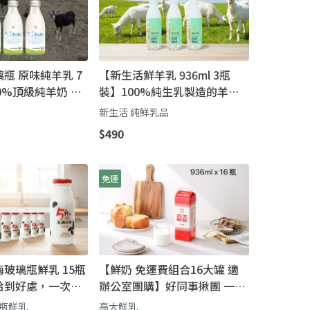
玻璃瓶 原味純羊乳 7
【新生活鮮羊乳 936ml 3瓶
0%頂級純羊奶 無
裝】100%純生乳製造的羊奶
劑 人工色素 人工
顛覆羊乳記憶味覺
新生活 純鮮乳品
$490
免運
五梅玻璃瓶鮮乳 15瓶
【鮮奶 免運費組合16大罐 適
c 恰到好處，一次喝
辦公室團購】好同事揪團 一起
浪費！
品嚐真正的濃純牛奶!
璃瓶鮮乳
高大鮮乳