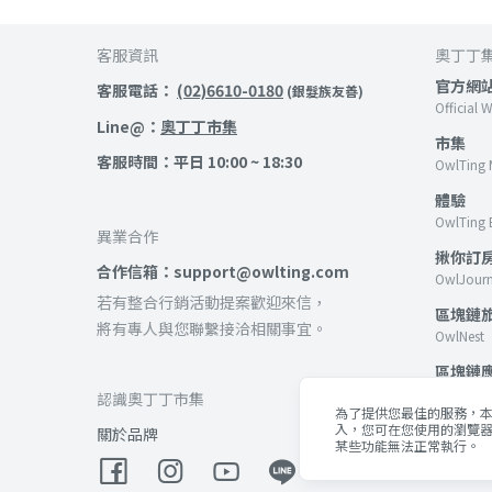
客服資訊
奧丁丁
官方網
客服電話：
(02)6610-0180
(銀髮族友善)
Official 
Line@：
奧丁丁市集
市集
客服時間：平日 10:00 ~ 18:30
OwlTing 
體驗
OwlTing 
異業合作
揪你訂
合作信箱：support@owlting.com
OwlJour
若有整合行銷活動提案歡迎來信，
區塊鏈
將有專人與您聯繫接洽相關事宜。
OwlNest
區塊鏈
OwlTing B
認識奧丁丁市集
為了提供您最佳的服務，本網
客棧
入，您可在您使用的瀏覽器
關於品牌
某些功能無法正常執行。
OwlTing 