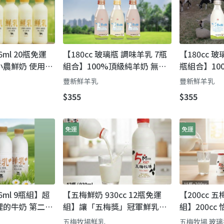
ml 20瓶免運
【180cc 玻璃瓶 調味羊乳 7瓶
【180cc 
農鮮奶 使用牧
組合】100%頂級純羊奶 無乳
瓶組合】10
化劑 消泡劑 人工色素 人工香
乳化劑 消泡
豐新鮮羊乳
豐新鮮羊乳
料
香料
$355
$355
免運
免運
6ml 9瓶組】超
【五梅鮮奶 930cc 12瓶免運
【200cc 
的牛奶 第二代
組】讓「五梅獎」冠軍鮮乳，
組】200c
完成的使命鮮奶
成為您全家人的日常！
完，新鮮不
五梅牧場鮮乳
五梅牧場 玻