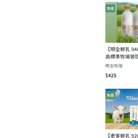
免運
【明全鮮乳 94
高標準牧場管理
瞞著父親也要
明全牧場
$425
免運
【老爹鮮乳 92