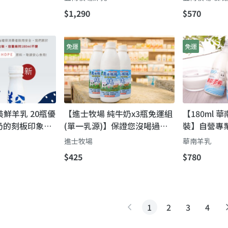
$1,290
$570
免運
免運
瓶裝鮮羊乳 20瓶優
【進士牧場 純牛奶x3瓶免運組
【180ml 
奶的刻板印象，
(單一乳源)】保證您沒喝過的
裝】自營專
徹底顛覆！
「娟姍」級濃醇香
質穩定
進士牧場
華南羊乳
$425
$780
1
2
3
4