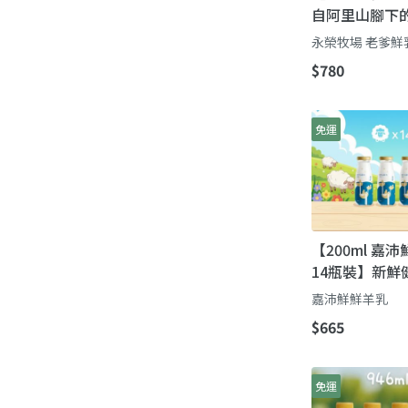
自阿里山腳下的
永榮牧場 老爹鮮
$780
免運
【200ml 嘉
14瓶裝】新鮮
家
嘉沛鮮鮮羊乳
$665
免運