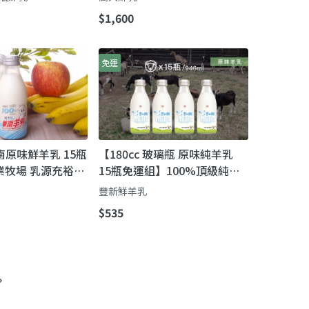
$1,600
免運
華南原味鮮羊乳 15瓶
【180cc 玻璃瓶 原味純羊乳
業牧場 乳源充裕品
15瓶免運組】100%頂級純羊
奶 無乳化劑 消泡劑 人工色素
豐新鮮羊乳
人工香料
$535