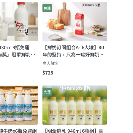
免運
30cc 9瓶免運
【鮮奶訂閱組合A- 6大罐】80
梅獎」冠軍鮮乳，
年的堅持，只為一罐好鮮奶。
人的日常！
高大鮮乳
$725
免運
純牛奶x6瓶免運組
【明全鮮乳 946ml 6瓶組】超