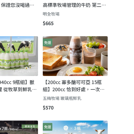
】保證您沒喝過的
高標準牧場管理的牛奶 第二代
濃醇香
瞞著父親也要完成的使命鮮奶
明全牧場
$665
免運
40cc 9瓶組】獸
【200cc 寡多醣可可亞 15瓶
理 從牧草到鮮乳的
組】200cc 恰到好處，一次喝
完，新鮮不浪費！
五梅牧場 玻璃瓶鮮乳
$570
免運