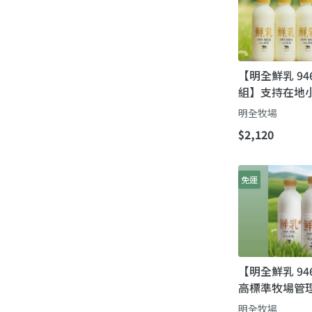
【明全鮮乳 946
組】支持在地小
場直送牛奶!
明全牧場
$2,120
免運
【明全鮮乳 94
高標準牧場管理
瞞著父親也要
明全牧場