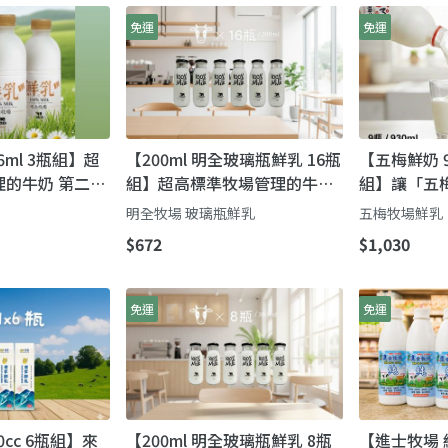
免運
免運
6ml 3瓶組】超
【200ml 明全玻璃瓶鮮乳 16瓶
【五梅鮮奶 9
的牛奶 第二代
組】超高標準牧場管理的牛奶
組】讓「五
完成的使命鮮奶
第二代瞞著父親也要完成的使
成為您全家
明全牧場 玻璃瓶鮮乳
五梅牧場鮮乳
命鮮奶
$672
$1,030
免運
免運
0cc 6瓶組】來
【200ml 明全玻璃瓶鮮乳 8瓶
【進士牧場 