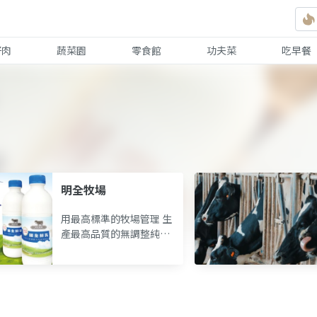
好肉
蔬菜園
零食館
功夫菜
吃早餐
明全牧場
用最高標準的牧場管理 生
產最高品質的無調整純鮮
乳